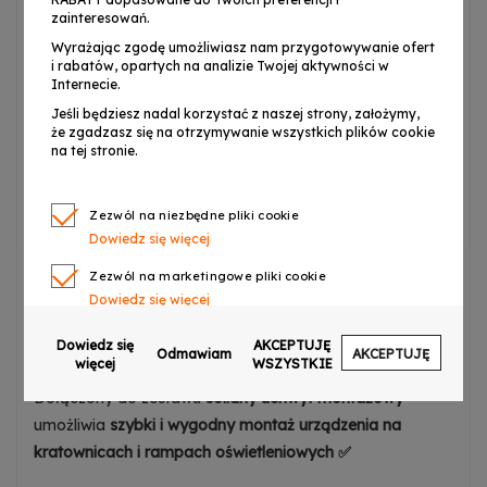
j
akość Light4Me
zainteresowań.
Wyrażając zgodę umożliwiasz nam przygotowywanie ofert
i rabatów, opartych na analizie Twojej aktywności w
Light4Me Cosmos
został zaprojektowany z myślą o
Internecie.
maksymalnej wygodzie
użytkownika ⚡ Wyposażony w
Jeśli będziesz nadal korzystać z naszej strony, założymy,
panel sterowania z wyświetlaczem LED i czterema
że zgadzasz się na otrzymywanie wszystkich plików cookie
na tej stronie.
przyciskami, umożliwia
łatwe i intuicyjne ustawienie
preferowanych parametrów ✨
Klasa IP20
zabezpiecza
urządzenie przed wnikaniem do niego stałych ciał
Zezwól na niezbędne pliki cookie
obcych o średnicy 12,5 mm i większej,
Dowiedz się więcej
zapewniając
odpowiednią ochronę w warunkach
Zezwól na marketingowe pliki cookie
wewnętrznych
, co czyni urządzenie
idealnym do
Dowiedz się więcej
długookresowego użytku ✔️
Czarna
Zezwól na pliki cookie dotyczące preferencji
obudowa
dodaje
elegancji
i sprawia, że
łatwo
Dowiedz się
AKCEPTUJĘ
Odmawiam
AKCEPTUJĘ
Dowiedz się więcej
więcej
WSZYSTKIE
dopasować efekt świetlny do każdego miejsca
.
Dołączony do zestawu
solidny uchwyt montażowy
Zezwól na ciasteczka analityczne
Dowiedz się więcej
umożliwia
szybki i wygodny montaż urządzenia na
kratownicach i rampach oświetleniowych ✅
Zezwalaj na wysyłanie danych użytkownika do
Google w celach reklamowych