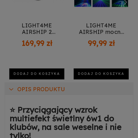
LIGHT4ME
LIGHT4ME
AIRSHIP 2
AIRSHIP mocny
mocny efekt LED
efekt flower LED
169,99 zł
99,99 zł
podwójny flower
DODAJ DO KOSZYKA
DODAJ DO KOSZYKA
OPIS PRODUKTU
⭐ Przyciągający wzrok
multiefekt świetlny 6w1 do
klubów, na sale weselne i nie
tylko!