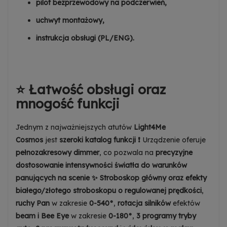
pilot bezprzewodowy na podczerwień,
uchwyt montażowy,
instrukcja obsługi (PL/ENG).
⭐ Ł
atwość obsługi oraz
m
nogość funkcji
Jednym z najważniejszych atutów
Light4Me
Cosmos
jest
szeroki katalog funkcji ❗
Urządzenie oferuje
pełnozakresowy dimmer
, co pozwala na
precyzyjne
dostosowanie intensywności światła do warunków
panujących na scenie ✨
Stroboskop główny oraz efekty
białego/złotego stroboskopu o regulowanej prędkości
,
ruchy Pan
w zakresie
0-540°
,
rotacja silników
efektów
beam i Bee Eye
w zakresie
0-180°
,
3 programy tryby