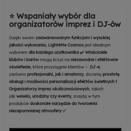
Dowiedz się więcej
Zezwalaj na reklamy spersonalizowane
⭐ Wspaniały wybór dla
(remarketing)
organizatorów imprez i
DJ-ów
Dowiedz się więcej
Dzięki swoim
zaawansowanym funkcjom i wysokiej
jakości wykonania,
Light4Me Cosmos
jest idealnym
wyborem
dla każdego użytkownika ✔️
Właściciele
klubów i barów
mogą liczyć na
niezawodne i efektowne
oświetlenie
, które przyciągnie klientów ✨
DJ-e
,
zarówno
profesjonalni, jak i amatorzy
, docenią
prostotę
obsługi i możliwości personalizacji efektów świetlnych ❗
Organizatorzy imprez okolicznościowych
, takich
jak
wesela, urodziny czy eventy
, znajdą w tym
produkcie
doskonałe narzędzie do tworzenia
niezapomnianej atmosfery ✅