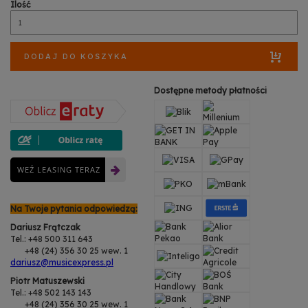
Ilość
DODAJ DO KOSZYKA
Dostępne metody płatności
WEŹ LEASING TERAZ
Na Twoje pytania odpowiedzą:
Dariusz Frątczak
Tel.: +48 500 311 643
+48 (24) 356 30 25 wew. 1
dariusz@musicexpress.pl
Piotr Matuszewski
Tel.: +48 502 143 143
+48 (24) 356 30 25 wew. 1