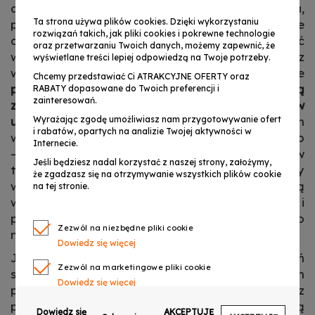
absolutnie idealnej jakości nagrywanego dźwięku,
Ta strona używa plików cookies. Dzięki wykorzystaniu
pierwszy rodzaj mikrofonów będzie
rozwiązań takich, jak pliki cookies i pokrewne technologie
odpowiedniejszym wyborem. Jednak jakość
oraz przetwarzaniu Twoich danych, możemy zapewnić, że
wykonania poszczególnych podzespołów oraz
wyświetlane treści lepiej odpowiedzą na Twoje potrzeby.
wciąż rozwijająca się technologia sprawia, że
Chcemy przedstawiać Ci ATRAKCYJNE OFERTY oraz
profesjonalne mikrofony krawatowe osiągają
RABATY dopasowane do Twoich preferencji i
zainteresowań.
zbliżone parametry, a są przy tym wygodniejsze w
Wyrażając zgodę umożliwiasz nam przygotowywanie ofert
użyciu
. Korzystać z nich możemy w różnych
i rabatów, opartych na analizie Twojej aktywności w
warunkach, również podczas wystąpień na stojąco
Internecie.
– szczególnie doceniają to osoby, które lubią w
Jeśli będziesz nadal korzystać z naszej strony, założymy,
tym czasie spacerować lub w sposób ekspresywny
że zgadzasz się na otrzymywanie wszystkich plików cookie
wyrażać swoje emocje. Mikrofony krawatowe dają
na tej stronie.
w tej kwestii dużą swobodę, uwalniając ręce i
pozwalając zapomnieć o tym, że mówimy do
Zezwól na niezbędne pliki cookie
mikrofonu.
Dowiedz się więcej
Jeśli szukamy mikrofonu krawatowego do nagrań
Zezwól na marketingowe pliki cookie
studyjnych lub wystąpień w zamkniętych
Dowiedz się więcej
pomieszczeniach, powinniśmy wybrać jeden z
pojemnościowych modeli. Zapewniają one wysoką
Zezwól na pliki cookie dotyczące preferencji
Dowiedz się
AKCEPTUJĘ