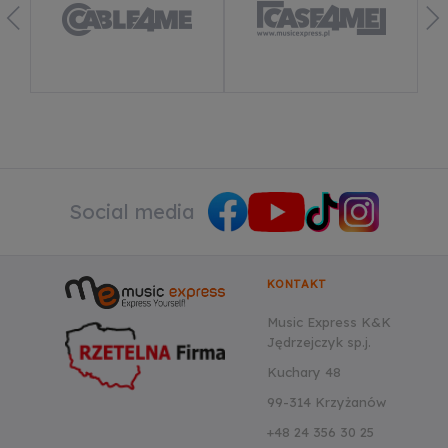
Social media
KONTAKT
Music Express K&K
Jędrzejczyk sp.j.
Kuchary 48
99-314 Krzyżanów
+48 24 356 30 25