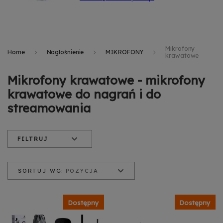
Mikrofony
Home
Nagłośnienie
MIKROFONY
krawatowe
Mikrofony krawatowe - mikrofony
krawatowe do nagrań i do
streamowania
FILTRUJ
SORTUJ WG:
POZYCJA
Pozycja
Nazwa produktu
Cena od najniższej
Dostępny
Dostępny
Cena od najwyższej