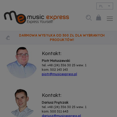
PL
EN
DARMOWA WYSYŁKA OD 300 ZŁ DLA WYBRANYCH
PRODUKTÓW!
Kontakt:
Piotr Matuszewski
tel. +48 (24) 356 30 25 wew. 1
kom. 502 143 143
piotr@musicexpress.pl
Kontakt:
Dariusz Frątczak
tel. +48 (24) 356 30 25 wew. 1
kom. 500 311 643
dariusz@musicexpress.pl