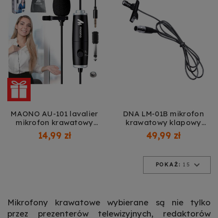
MAONO AU-101 lavalier
DNA LM-01B mikrofon
mikrofon krawatowy
krawatowy klapowy
podcast
lavalier przypinany do
14,99 zł
49,99 zł
ubrania
POKAŻ:
15
Mikrofony krawatowe wybierane są nie tylko
przez prezenterów telewizyjnych, redaktorów