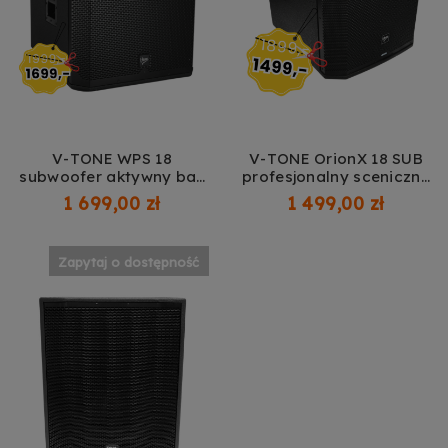
V-TONE WPS 18
V-TONE OrionX 18 SUB
subwoofer aktywny bas
profesjonalny sceniczny
profesjonalny sceniczny
subwoofer aktywny bas
1 699,00 zł
1 499,00 zł
18" DSP 600W RMS
18" 400W RMS
Zapytaj o dostępność