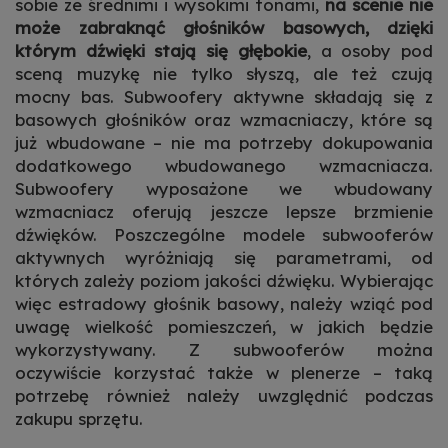
sobie ze średnimi i wysokimi tonami,
na scenie nie
Google w celach reklamowych
może zabraknąć głośników basowych, dzięki
Dowiedz się więcej
którym dźwięki stają się głębokie
, a osoby pod
Zezwalaj na reklamy spersonalizowane
sceną muzykę nie tylko słyszą, ale też czują
(remarketing)
mocny bas
. Subwoofery aktywne składają się z
Dowiedz się więcej
basowych głośników oraz wzmacniaczy, które są
już wbudowane – nie ma potrzeby dokupowania
dodatkowego
wbudowanego
wzmacniacza.
Subwoofery wyposażone we wbudowany
wzmacniacz oferują jeszcze lepsze brzmienie
dźwięków.
Poszczególne modele subwooferów
aktywnych wyróżniają się parametrami, od
których zależy
poziom jakości
dźwięku. Wybierając
więc estradowy głośnik basowy, należy wziąć pod
uwagę wielkość pomieszczeń, w jakich będzie
wykorzystywany. Z subwooferów można
oczywiście korzystać także w plenerze – taką
potrzebę również należy uwzględnić podczas
zakupu sprzętu.