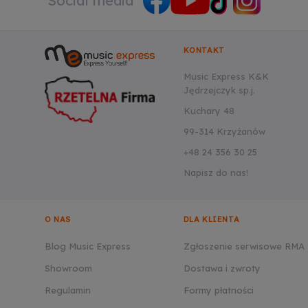
Social media
KONTAKT
Music Express K&K
Jędrzejczyk sp.j.
Kuchary 48
99-314 Krzyżanów
+48 24 356 30 25
Napisz do nas!
O NAS
DLA KLIENTA
Blog Music Express
Zgłoszenie serwisowe RMA
Showroom
Dostawa i zwroty
Regulamin
Formy płatności