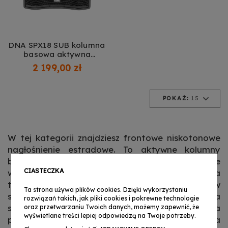
DNA SPX18 SUB kolumna
basowa aktywna
subwoofer DSP 600W
2 199,00 zł
POKAŻ:
15
W tej kategorii znajdziesz frontowe niskotonowe
nagłośnienie estradowe. To aktywne kolumny
basowe, czyli subwoofery. Głośniki niskotonowe
CIASTECZKA
wykorzystywane są jako uzupełnienie dla
tradycyjnych kolumn głośnikowych, które nie są w
Ta strona używa plików cookies. Dzięki wykorzystaniu
stanie oddać najniższych częstotliwości pasma
rozwiązań takich, jak pliki cookies i pokrewne technologie
słyszalnego.
Głośnik niskotonowy odpowiada za
oraz przetwarzaniu Twoich danych, możemy zapewnić, że
wyświetlane treści lepiej odpowiedzą na Twoje potrzeby.
przetwarzanie basów, a jego pasmo przenoszenia