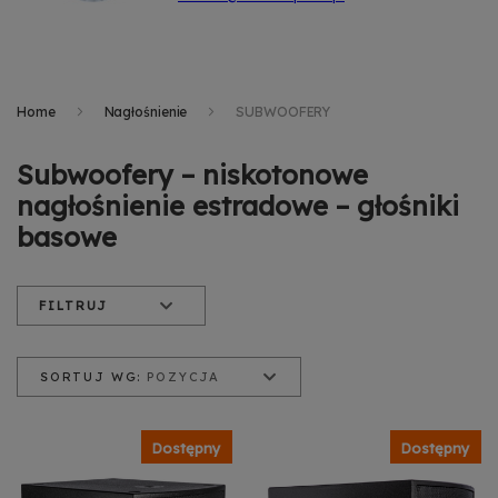
Home
Nagłośnienie
SUBWOOFERY
Subwoofery – niskotonowe
nagłośnienie estradowe – głośniki
basowe
FILTRUJ
SORTUJ WG:
POZYCJA
Pozycja
Nazwa produktu
Cena od najniższej
Dostępny
Dostępny
Cena od najwyższej