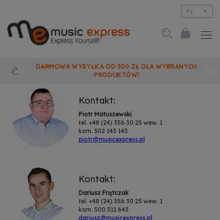
PL
EN
DARMOWA WYSYŁKA OD 300 ZŁ DLA WYBRANYCH
PRODUKTÓW!
Kontakt:
Piotr Matuszewski
tel. +48 (24) 356 30 25 wew. 1
kom. 502 143 143
piotr@musicexpress.pl
Kontakt:
Dariusz Frątczak
tel. +48 (24) 356 30 25 wew. 1
kom. 500 311 643
dariusz@musicexpress.pl