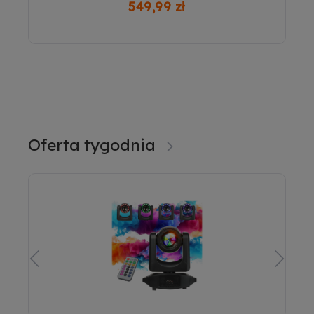
489,00 zł
KLAWIATURA LED
Oferta tygodnia