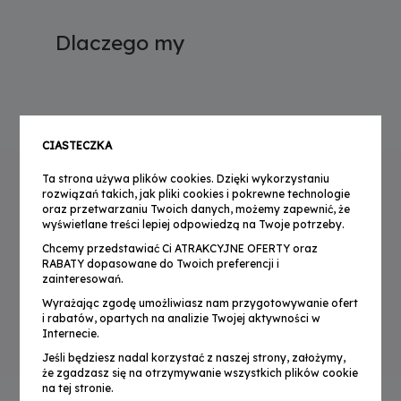
PRZÓD/TYŁ
V2
PRZEWODOWY
D
CZ
IE
Dlaczego my
9
S
CIASTECZKA
Ta strona używa plików cookies. Dzięki wykorzystaniu
PŁATNOŚCI
SZYBKA DOSTAWA
ONLINE
rozwiązań takich, jak pliki cookies i pokrewne technologie
oraz przetwarzaniu Twoich danych, możemy zapewnić, że
wyświetlane treści lepiej odpowiedzą na Twoje potrzeby.
Chcemy przedstawiać Ci ATRAKCYJNE OFERTY oraz
RABATY dopasowane do Twoich preferencji i
zainteresowań.
2-LETNIA
BEZPIECZNE
Wyrażając zgodę umożliwiasz nam przygotowywanie ofert
GWARANCJA
ZAKUPY
i rabatów, opartych na analizie Twojej aktywności w
Internecie.
Jeśli będziesz nadal korzystać z naszej strony, założymy,
że zgadzasz się na otrzymywanie wszystkich plików cookie
na tej stronie.