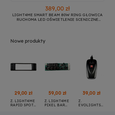
389,00 zł
LIGHT4ME SMART BEAM 80W RING GŁOWICA
RUCHOMA LED OŚWIETLENIE SCENICZNE
EFEKT RING 12X0,3W RGB SMD5050 LED PILOT
BEZPRZEWODOWY
Nowe produkty
29,00 zł
59,00 zł
39,00 zł
Z. LIGHT4ME
Z. LIGHT4ME
Z.
L
RAPID SPOT
PIXEL BAR
EVOLIGHTS
W
A
100 -
24X3W MKIII
FOG 1200 -
R
IOWA
OBUDOWA
IR - DISPLAY
PILOT