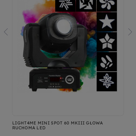
LIGHT4ME RAPID SPOT 100 GŁOWICA RUCHOMA
D
LED OŚWIETLENIE ESTRADOWE
U