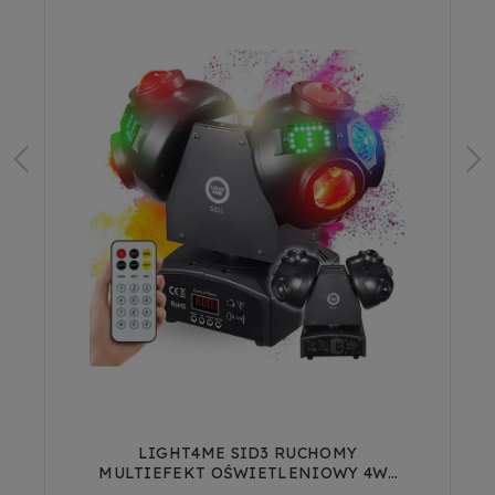
V-TONE VK 500-61L KEYBOARD
KLAWISZE ORGANY DLA DZIECI DO
NAUKI GRY PODŚWIETLANA