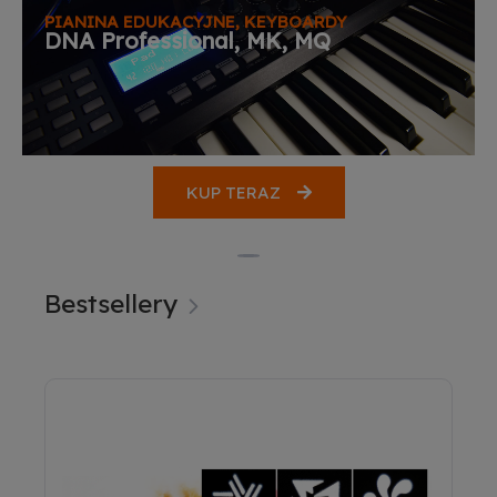
PIANINA EDUKACYJNE, KEYBOARDY
PIANINA EDUKACYJNE, KEYBOARDY
PIANINA EDUKACYJNE, KEYBOARDY
DNA Professional, MK, MQ
KUP TERAZ
Bestsellery
OKAZJA