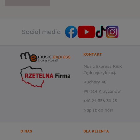
Social media
KONTAKT
Music Express K&K
Jędrzejczyk sp.j.
Kuchary 48
99-314 Krzyżanów
+48 24 356 30 25
Napisz do nas!
O NAS
DLA KLIENTA