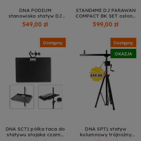
DNA PODIUM
STAND4ME DJ PARAWAN
stanowisko statyw DJ
COMPACT BK SET osłona
pulpit pod laptop
ekran składany 4-
549,00 zł
599,00 zł
kontroler paski
panelowy 4x czarna
antypoślizgowe 108 cm
lycra pokrowiec
do 20 kg
transportowy zestaw
Dostępny
Dostępny
OKAZJA
DNA SCT1 półka taca do
DNA SPT1 statyw
statywu stojaka czarna
kolumnowy trójnożny
na mikser interfejs audio
typu T winda belka