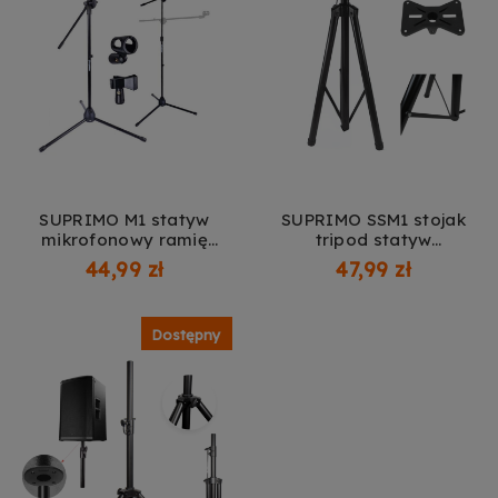
SUPRIMO M1 statyw
SUPRIMO SSM1 stojak
mikrofonowy ramię
tripod statyw
podwójny składany na 2
kolumnowy żelazny
44,99 zł
47,99 zł
mikrofony uchwyt
czarny podstawa
rozporowy klips
kolumnowa pin
zabezpieczający do 60
Dostępny
kg