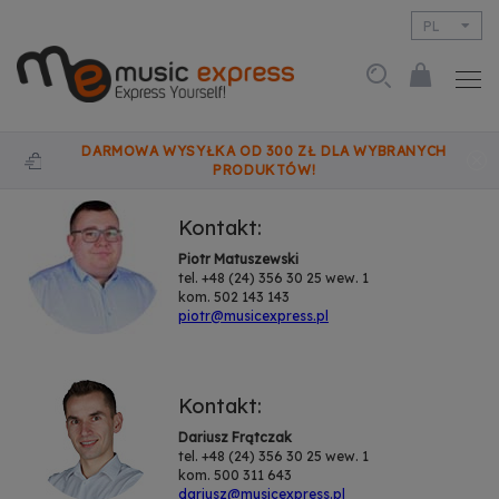
PL
EN
DARMOWA WYSYŁKA OD 300 ZŁ DLA WYBRANYCH
PRODUKTÓW!
Kontakt:
Piotr Matuszewski
tel. +48 (24) 356 30 25 wew. 1
kom. 502 143 143
piotr@musicexpress.pl
Kontakt:
Dariusz Frątczak
tel. +48 (24) 356 30 25 wew. 1
kom. 500 311 643
dariusz@musicexpress.pl