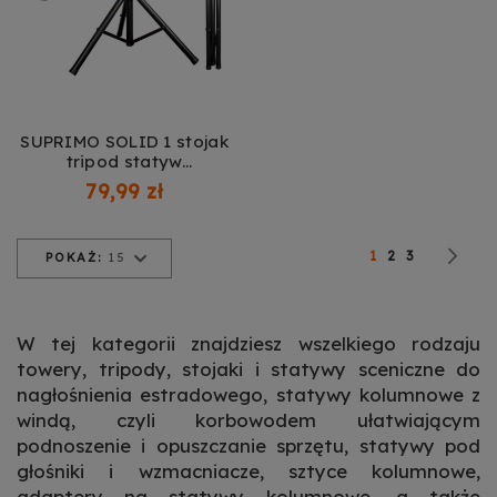
SUPRIMO SOLID 1 stojak
tripod statyw
kolumnowy stalowy
79,99 zł
czarny pin
zabezpieczający do 60
kg
Strona
Obecnie czytasz st
Strona
Strona
St
Na
1
2
3
POKAŻ:
15
W tej kategorii znajdziesz wszelkiego rodzaju
towery, tripody, stojaki i statywy sceniczne do
nagłośnienia estradowego, statywy kolumnowe z
windą, czyli korbowodem ułatwiającym
podnoszenie i opuszczanie sprzętu, statywy pod
głośniki i wzmacniacze, sztyce kolumnowe,
adaptery na statywy kolumnowe, a także