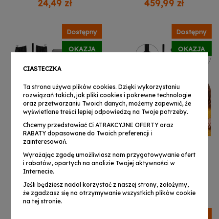
24,49 zł
459,99 zł
akcesoria regulowany
poprzeczna 3x adapter
uchwyt 18x24 cm do 1 kg
35 mm 130-210 cm do 80
kg
Dostępny
Dostępny
OKAZJA
OKAZJA
CIASTECZKA
Ta strona używa plików cookies. Dzięki wykorzystaniu
rozwiązań takich, jak pliki cookies i pokrewne technologie
oraz przetwarzaniu Twoich danych, możemy zapewnić, że
wyświetlane treści lepiej odpowiedzą na Twoje potrzeby.
Chcemy przedstawiać Ci ATRAKCYJNE OFERTY oraz
RABATY dopasowane do Twoich preferencji i
zainteresowań.
Wyrażając zgodę umożliwiasz nam przygotowywanie ofert
i rabatów, opartych na analizie Twojej aktywności w
DNA BOX2 SET BAG
DNA BOX2 stojak tripod
Internecie.
stojak tripod statyw
statyw kolumnowy
kolumnowy żelazny
żelazny czarny
Jeśli będziesz nadal korzystać z naszej strony, założymy,
139,99 zł
69,99 zł
czarny podstawa
podstawa kolumnowa
że zgadzasz się na otrzymywanie wszystkich plików cookie
kolumnowa pin
pin zabezpieczający do
na tej stronie.
zabezpieczający
30 kg
Dostępny
Dostępny
pokrowiec zestaw 2 szt.