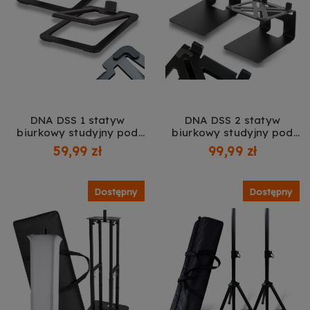
DNA DSS 1 statyw
DNA DSS 2 statyw
biurkowy studyjny pod
biurkowy studyjny pod
głośnik kolumnę monitor
głośnik kolumnę monitor
59,99 zł
99,99 zł
audio ogranicznik
audio 2x ogranicznik
nachylenie 16° do 11 kg
nachylenie 5° do 13,5 kg
zestaw 2 szt.
zestaw 2 szt.
Dostępny
Dostępny