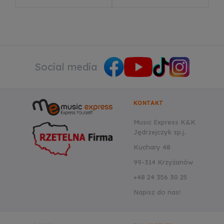
Social media
KONTAKT
Music Express K&K
Jędrzejczyk sp.j.
Kuchary 48
99-314 Krzyżanów
+48 24 356 30 25
Napisz do nas!