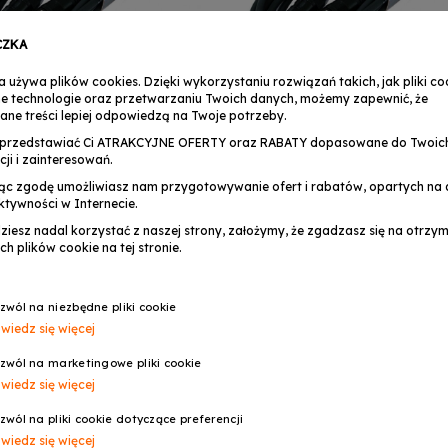
CZKA
a używa plików cookies. Dzięki wykorzystaniu rozwiązań takich, jak pliki coo
e technologie oraz przetwarzaniu Twoich danych, możemy zapewnić, że
ane treści lepiej odpowiedzą na Twoje potrzeby.
przedstawiać Ci ATRAKCYJNE OFERTY oraz RABATY dopasowane do Twoic
cji i zainteresowań.
4ME przewód kabel DMX
CABLE4ME przewód kabel
ąc zgodę umożliwiasz nam przygotowywanie ofert i rabatów, opartych na a
2m do świateł
3pin 20m do świateł
DAJ DO KOSZYKA
DODAJ DO KOSZYKA
ktywności w Internecie.
22,99 zł
99,99 zł
dziesz nadal korzystać z naszej strony, założymy, że zgadzasz się na otrz
ch plików cookie na tej stronie.
Dostępny
Zapytaj o dost
zwól na niezbędne pliki cookie
wiedz się więcej
zwól na marketingowe pliki cookie
wiedz się więcej
zwól na pliki cookie dotyczące preferencji
wiedz się więcej