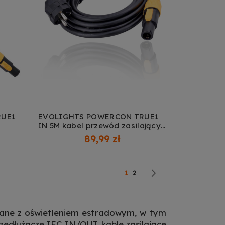
RUE1
EVOLIGHTS POWERCON TRUE1
IN 5M kabel przewód zasilający
DODAJ DO KOSZYKA
do oświetlenia nagłośnienia
89,99 zł
3x2,0 mm² wtyczka typu F
Schuko
Strona
Obecnie czytasz stronę
Strona
Strona
Następne
1
2
ązane z oświetleniem estradowym, w tym
zedłużacze IEC IN/OUT, kable zasilające