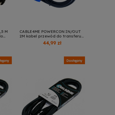
,5 M
CABLE4ME POWERCON IN/OUT
do
2M kabel przewód do transferu
DODAJ DO KOSZYKA
x0,75
zasilania oświetlenia
44,99 zł
nagłośnienia 3x2,5 mm² IP20
podaj dalej
tępny
Dostępny