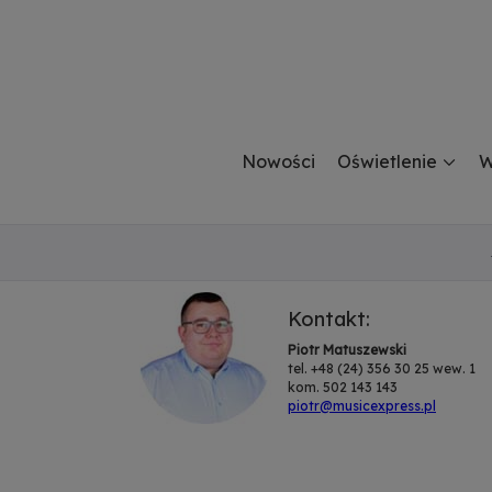
Nowości
Oświetlenie
W
Kontakt:
Piotr Matuszewski
tel. +48 (24) 356 30 25 wew. 1
kom. 502 143 143
piotr@musicexpress.pl