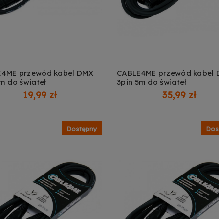
4ME przewód kabel DMX
CABLE4ME przewód kabel
1m do świateł
3pin 5m do świateł
DAJ DO KOSZYKA
DODAJ DO KOSZYKA
19,99 zł
35,99 zł
Dostępny
Dos