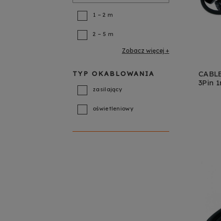
1 – 2 m
2 – 5 m
Zobacz więcej
CABLE
TYP OKABLOWANIA
3Pin 
DO
zasilający
oświetleniowy