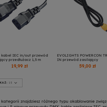
 kabel IEC in/out przewód
EVOLIGHTS POWERCON T
ający przedłużacz 1,5 m
IN przewód zasilający
19,99 zł
59,00 zł
KAŻ:
15
 kategorii znajdziesz różnego typu okablowanie zwi
owe i 5-pinowe przewody DMX, kable zasilające IEC, pr