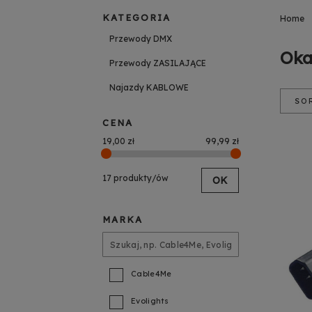
KATEGORIA
Home
Przewody DMX
Oka
Przewody ZASILAJĄCE
Najazdy KABLOWE
SO
Poz
CENA
Na
Cen
19,00 zł
99,99 zł
Cen
17 produkty/ów
OK
MARKA
Cable4Me
Evolights