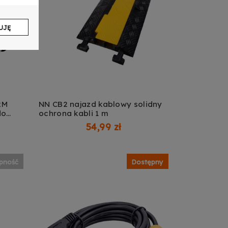
UJĘ
2M
NN CB2 najazd kablowy solidny
do
ochrona kabli 1 m
x2,5
54,99 zł
ępność
Dostępny