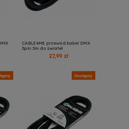
 DMX
CABLE4ME przewód kabel DMX
3pin 3m do świateł
DODAJ DO KOSZYKA
27,99 zł
tępny
Dostępny