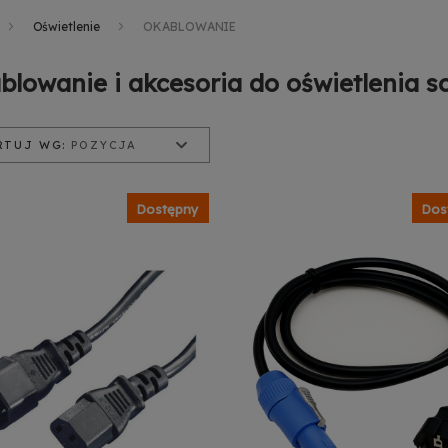
Oświetlenie
OKABLOWANIE
blowanie i akcesoria do oświetlenia s
RTUJ WG:
POZYCJA
ycja
zwa produktu
a od najniższej
Dostępny
Dos
a od najwyższej