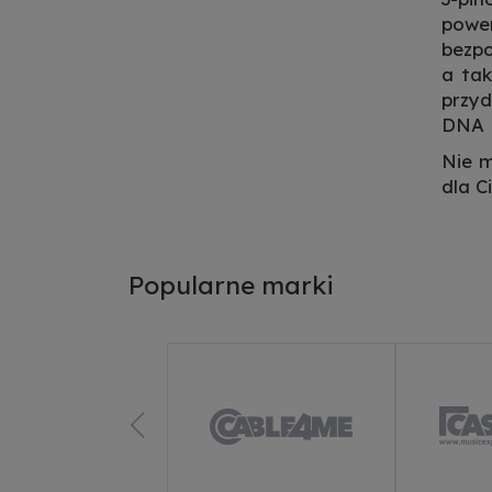
power
bezpo
a tak
przyd
DNA P
Nie m
dla Ci
Popularne marki