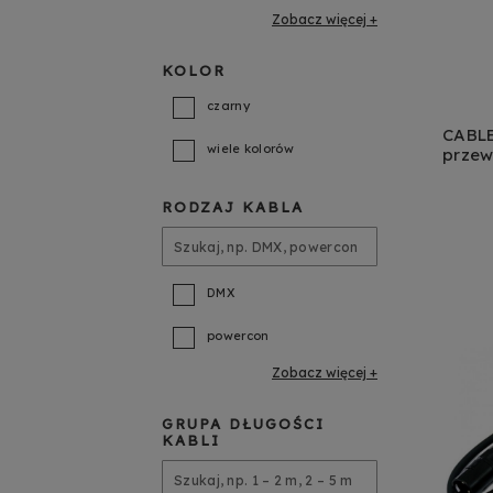
Zobacz więcej
KOLOR
czarny
CABLE
wiele kolorów
przew
DO
1,5 m
RODZAJ KABLA
DMX
powercon
Zobacz więcej
GRUPA DŁUGOŚCI
KABLI