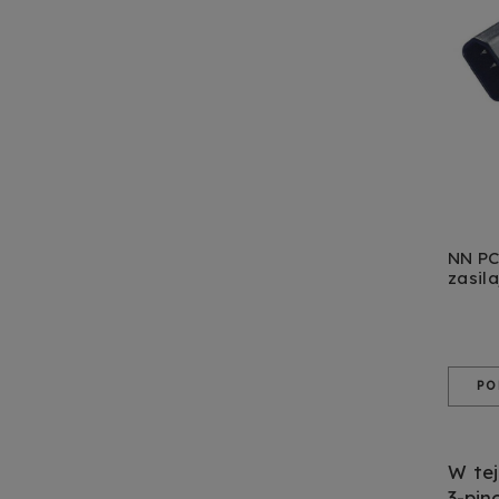
NN PC
zasil
PO
W tej
3-pin