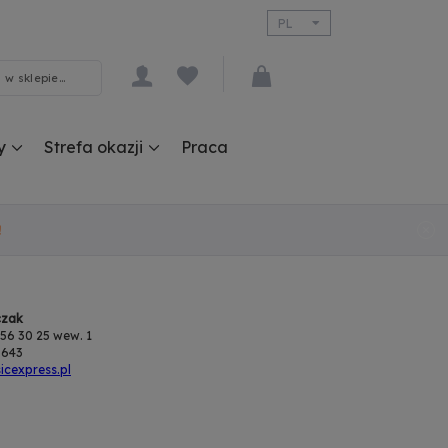
PL
EN
y
Strefa okazji
Praca
!
czak
 356 30 25 wew. 1
 643
cexpress.pl