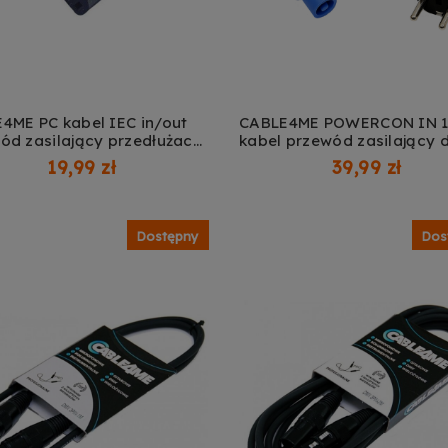
4ME PC kabel IEC in/out
CABLE4ME POWERCON IN 1
ód zasilający przedłużacz
kabel przewód zasilający 
DAJ DO KOSZYKA
DODAJ DO KOSZYKA
oświetlenia nagłośnienia 3
19,99 zł
39,99 zł
mm² IP20 wtyczka typu F
Schuko
Dostępny
Dos