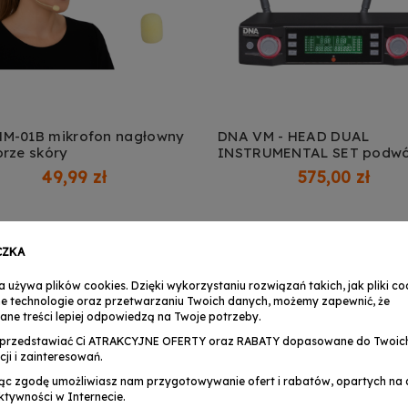
M-01B mikrofon nagłowny
DNA VM - HEAD DUAL
orze skóry
INSTRUMENTAL SET podwó
DAJ DO KOSZYKA
zestaw
49,99 zł
575,00 zł
Dostępny
CZKA
a używa plików cookies. Dzięki wykorzystaniu rozwiązań takich, jak pliki coo
e technologie oraz przetwarzaniu Twoich danych, możemy zapewnić, że
ane treści lepiej odpowiedzą na Twoje potrzeby.
przedstawiać Ci ATRAKCYJNE OFERTY oraz RABATY dopasowane do Twoic
cji i zainteresowań.
ąc zgodę umożliwiasz nam przygotowywanie ofert i rabatów, opartych na a
ktywności w Internecie.