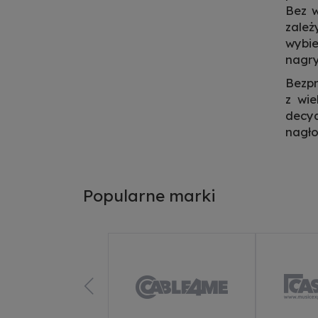
Bez w
zale
wybi
nagry
Bezp
z wi
decy
nagło
Popularne marki