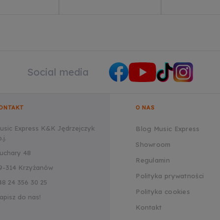
Social media
ONTAKT
O NAS
usic Express K&K Jędrzejczyk
Blog Music Express
.j.
Showroom
uchary 48
Regulamin
9-314 Krzyżanów
Polityka prywatności
48 24 356 30 25
Polityka cookies
apisz do nas!
Kontakt