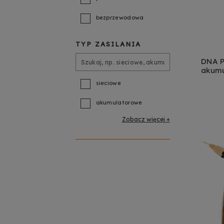
bezprzewodowa
TYP ZASILANIA
DNA P
akumu
DO
wzmac
sieciowe
micro
nagło
akumulatorowe
zesta
Zobacz więcej