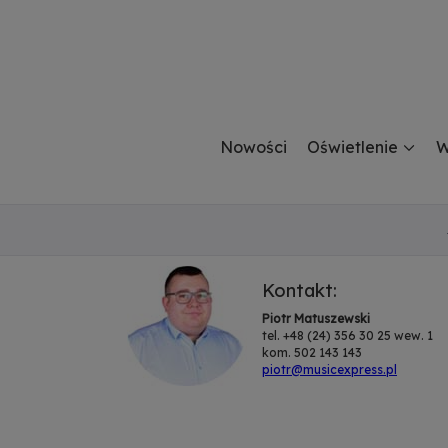
Nowości
Oświetlenie
W
Kontakt:
Piotr Matuszewski
tel. +48 (24) 356 30 25 wew. 1
kom. 502 143 143
piotr@musicexpress.pl