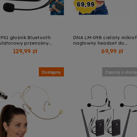
PS1 głośnik Bluetooth
DNA LM-09B cielisty mikro
latorowy przenośny
nagłowny headset do
DAJ DO KOSZYKA
DODAJ DO KOSZYKA
niacz głosu AUX USB
bezprzewodowego system
129,99 zł
69,99 zł
SD przewodowy mikrofon
mikrofonowego
wny pasek naramienny
w
Dostępny
Zapytaj o dost