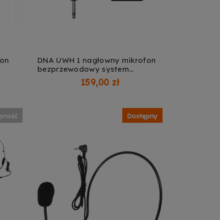
fon
DNA UWH 1 nagłowny mikrofon
bezprzewodowy system
DODAJ DO KOSZYKA
u
nagłośnienia bodypack 560-590
159,00 zł
MHz UHF
ępność
Dostępny