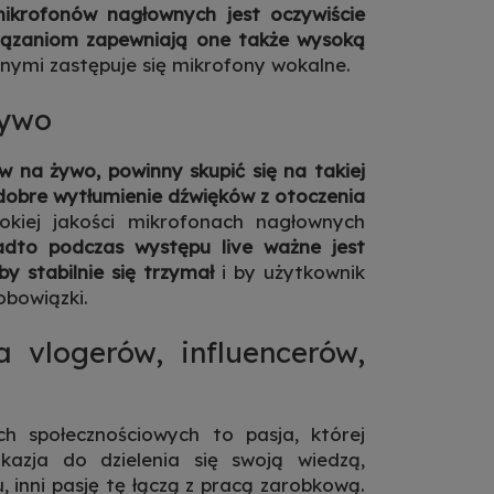
krofonów nagłownych jest oczywiście
wiązaniom zapewniają one także wysoką
wnymi zastępuje się
mikrofony wokalne
.
żywo
na żywo, powinny skupić się na takiej
 dobre wytłumienie dźwięków z otoczenia
okiej jakości mikrofonach nagłownych
dto podczas występu live ważne jest
y stabilnie się trzymał
i by użytkownik
bowiązki.
 vlogerów, influencerów,
h społecznościowych to pasja, której
kazja do dzielenia się swoją wiedzą,
inni pasję tę łączą z pracą zarobkową.