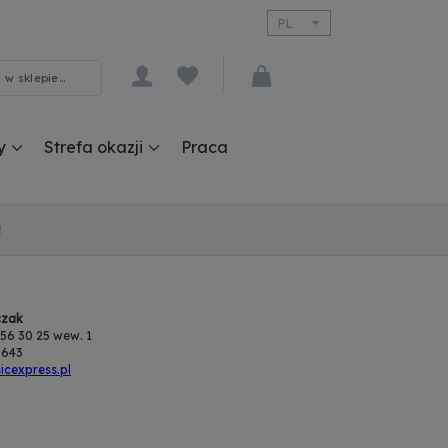
PL
EN
y
Strefa okazji
Praca
!
czak
 356 30 25 wew. 1
 643
cexpress.pl