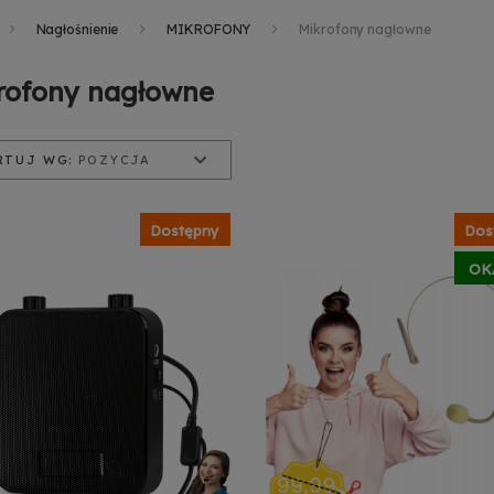
Nagłośnienie
MIKROFONY
Mikrofony nagłowne
rofony nagłowne
RTUJ WG:
POZYCJA
ycja
zwa produktu
a od najniższej
Dostępny
Dos
a od najwyższej
OK