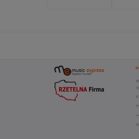
K
M
sp
K
9
+
N