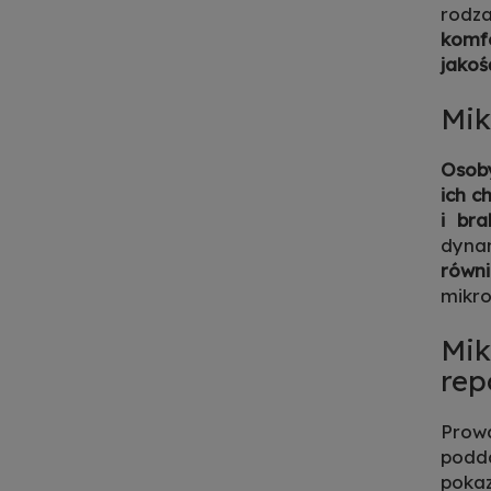
rodza
komfo
jakoś
Mik
Osoby
ich c
i bra
dynam
równi
mikr
Mik
rep
Prow
podd
pokaz