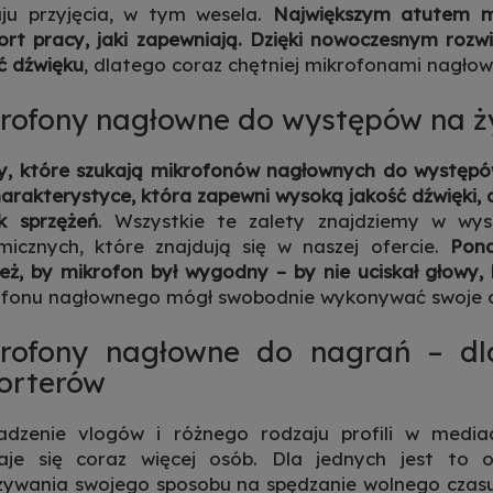
ju przyjęcia, w tym wesela.
Największym atutem mi
rt pracy, jaki zapewniają. Dzięki nowoczesnym roz
ć dźwięku
, dlatego coraz chętniej mikrofonami nagło
rofony nagłowne do występów na 
, które szukają mikrofonów nagłownych do występów 
harakterystyce, która zapewni wysoką jakość dźwięki,
k sprzężeń
. Wszystkie te zalety znajdziemy w wys
icznych, które znajdują się w naszej ofercie.
Pona
eż, by mikrofon był wygodny – by nie uciskał głowy, b
ofonu nagłownego mógł swobodnie wykonywać swoje o
rofony nagłowne do nagrań – dla
orterów
adzenie vlogów i różnego rodzaju profili w mediac
aje się coraz więcej osób. Dla jednych jest to o
ywania swojego sposobu na spędzanie wolnego czasu, 