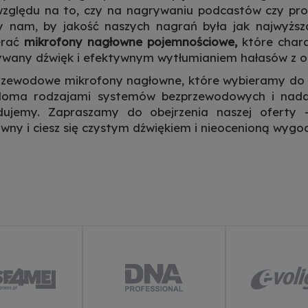
zględu na to, czy na nagrywaniu podcastów czy prow
ży nam, by jakość naszych nagrań była jak najwyżs
erać
mikrofony nagłowne pojemnościowe,
które chara
wany dźwięk i efektywnym wytłumianiem hałasów z o
rzewodowe mikrofony nagłowne, które wybieramy do 
eloma rodzajami systemów bezprzewodowych i nadaj
dujemy. Zapraszamy do obejrzenia naszej oferty 
wny i ciesz się czystym dźwiękiem i nieocenioną wygo