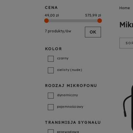
CENA
Home
49,00 zł
575,99 zł
Mik
7 produkty/ów
OK
SO
KOLOR
Poz
Na
czarny
Cen
Cen
cielisty (nude)
RODZAJ MIKROFONU
dynamiczny
pojemnościowy
TRANSMISJA SYGNAŁU
przewodowa