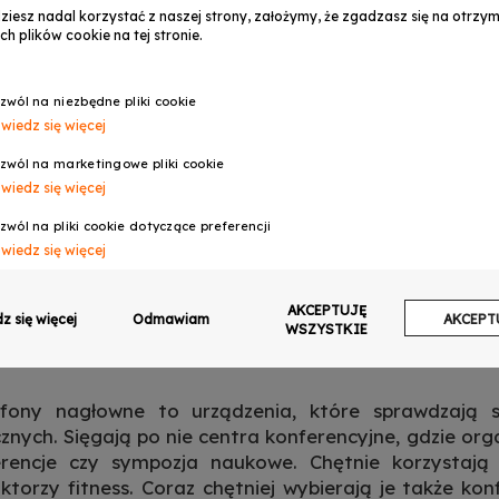
dziesz nadal korzystać z naszej strony, założymy, że zgadzasz się na otrz
ch plików cookie na tej stronie.
zwól na niezbędne pliki cookie
wiedz się więcej
zwól na marketingowe pliki cookie
wiedz się więcej
M - DUAL HEAD SET MIC -
fon nagłowny XLR
DAJ DO KOSZYKA
zwól na pliki cookie dotyczące preferencji
49,00 zł
wiedz się więcej
zwól na ciasteczka analityczne
AKCEPTUJĘ
wiedz się więcej
z się więcej
Odmawiam
AKCEPT
WSZYSTKIE
zwalaj na wysyłanie danych użytkownika do Google w celach reklamowych
wiedz się więcej
ofony nagłowne to urządzenia, które sprawdzają s
zwalaj na reklamy spersonalizowane (remarketing)
cznych. Sięgają po nie centra konferencyjne, gdzie or
wiedz się więcej
erencje czy sympozja naukowe. Chętnie korzystają 
uktorzy fitness. Coraz chętniej wybierają je także ko