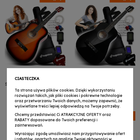
CIASTECZKA
SUPRIMO CGS3 SB gitara
SUPRIMO CGS3 BK
klasyczna 4/4 sunburst
gitara klasyczna 4/4
Ta strona używa plików cookies. Dzięki wykorzystaniu
do nauki dla
czarna do nauki dla
rozwiązań takich, jak pliki cookies i pokrewne technologie
186,99 zł
186,99 zł
początkujących tuner
początkujących tuner
oraz przetwarzaniu Twoich danych, możemy zapewnić, że
kostki pasek zapasowe
kostki pasek zapasowe
wyświetlane treści lepiej odpowiedzą na Twoje potrzeby.
struny pokrowiec akordy
struny pokrowiec akordy
Chcemy przedstawiać Ci ATRAKCYJNE OFERTY oraz
Dostępny
Dostępny
zestaw
zestaw
RABATY dopasowane do Twoich preferencji i
zainteresowań.
Wyrażając zgodę umożliwiasz nam przygotowywanie ofert
i rabatów, opartych na analizie Twojej aktywności w