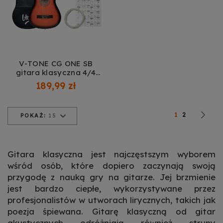
Dowiedz się więcej
V-TONE CG ONE SB
gitara klasyczna 4/4
sunburst do nauki dla
189,99 zł
początkujących kostki
pasek zapasowe struny
pokrowiec akordy
Strona
Obecnie czytasz
Strona
St
Na
1
2
POKAŻ:
15
zestaw
Gitara klasyczna jest najczęstszym wyborem
wśród osób, które dopiero zaczynają swoją
przygodę z nauką gry na gitarze. Jej brzmienie
jest bardzo ciepłe, wykorzystywane przez
profesjonalistów w utworach lirycznych, takich jak
poezja śpiewana. Gitarę klasyczną od gitar
akustycznych odróżniają również struny