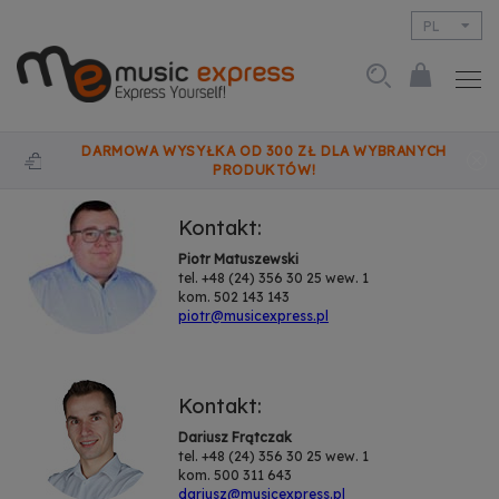
PL
EN
DARMOWA WYSYŁKA OD 300 ZŁ DLA WYBRANYCH
PRODUKTÓW!
Kontakt:
Piotr Matuszewski
tel. +48 (24) 356 30 25 wew. 1
kom. 502 143 143
piotr@musicexpress.pl
Kontakt:
Dariusz Frątczak
tel. +48 (24) 356 30 25 wew. 1
kom. 500 311 643
dariusz@musicexpress.pl