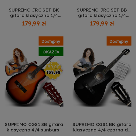
SUPRIMO JRC SET BK
SUPRIMO JRC SET BB
gitara klasyczna 1/4
gitara klasyczna 1/4
czarna do nauki dla
blueburst do nauki dla
179,99 zł
179,99 zł
początkujących 3x
początkujących 3x
kostka do gry pasek
kostka do gry pasek
zapasowe struny
zapasowe struny
Dostępny
Dostępny
pokrowiec tuner akordy
pokrowiec tuner akordy
zestaw
zestaw
OKAZJA
SUPRIMO CGS1 SB gitara
SUPRIMO CGS1 BK gitara
klasyczna 4/4 sunburst
klasyczna 4/4 czarna do
do nauki dla
nauki dla