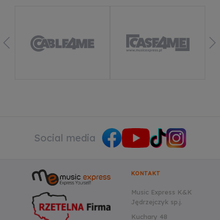
Social media
KONTAKT
Music Express K&K
Jędrzejczyk sp.j.
Kuchary 48