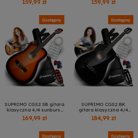
159,99 zł
159,99 zł
początkujących akordy
początkujących akordy
zestaw
zestaw
Dostępny
Dostępny
SUPRIMO CGS2 SB gitara
SUPRIMO CGS2 BK
klasyczna 4/4 sunburst
gitara klasyczna 4/4
do nauki dla
czarna do nauki dla
169,99 zł
184,99 zł
początkujących kostki
początkujących kostki
pasek zapasowe struny
pasek zapasowe struny
pokrowiec akordy
pokrowiec akordy
Dostępny
Dostępny
zestaw
zestaw