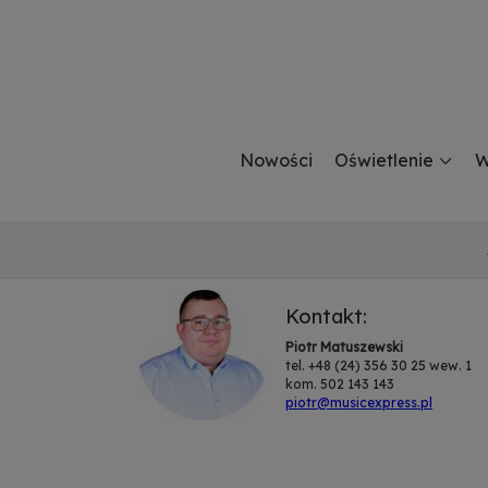
Nowości
Oświetlenie
W
Kontakt:
Piotr Matuszewski
tel. +48 (24) 356 30 25 wew. 1
kom. 502 143 143
piotr@musicexpress.pl