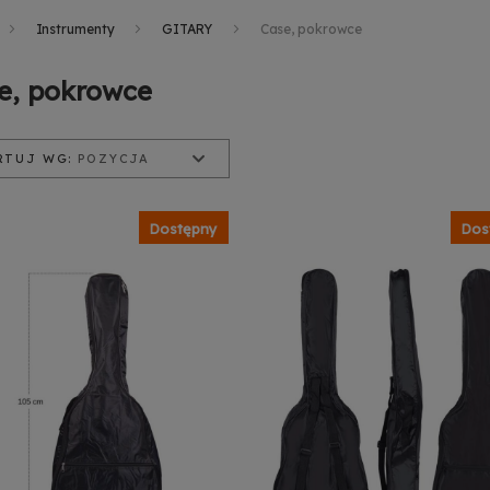
Instrumenty
GITARY
Case, pokrowce
e, pokrowce
RTUJ WG:
POZYCJA
ycja
zwa produktu
a od najniższej
Dostępny
Dos
a od najwyższej