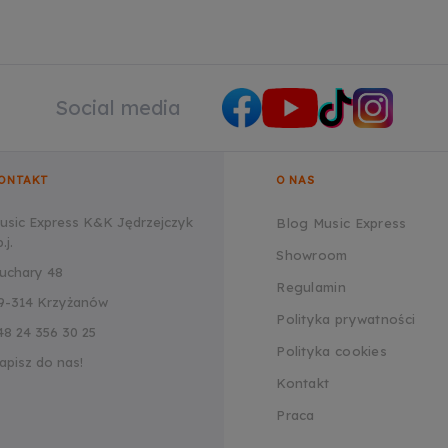
Social media
ONTAKT
O NAS
usic Express K&K Jędrzejczyk
Blog Music Express
.j.
Showroom
uchary 48
Regulamin
9-314 Krzyżanów
Polityka prywatności
48 24 356 30 25
Polityka cookies
apisz do nas!
Kontakt
Praca