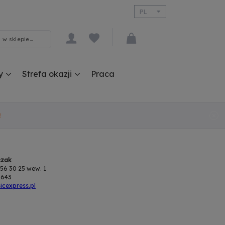
PL
EN
y
Strefa okazji
Praca
!
czak
 356 30 25 wew. 1
 643
cexpress.pl