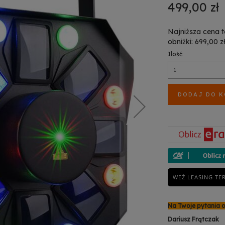
499,00 zł
Najniższa cena 
obniżki: 699,00 z
Ilość
DODAJ DO 
WEŹ LEASING TE
Na Twoje pytania 
Dariusz Frątczak