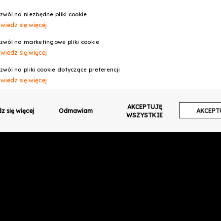
zwól na niezbędne pliki cookie
wiedz się więcej
zwól na marketingowe pliki cookie
wiedz się więcej
zwól na pliki cookie dotyczące preferencji
wiedz się więcej
zwól na ciasteczka analityczne
AKCEPTUJĘ
wiedz się więcej
z się więcej
Odmawiam
AKCEPT
WSZYSTKIE
zwalaj na wysyłanie danych użytkownika do Google w celach reklamowych
wiedz się więcej
zwalaj na reklamy spersonalizowane (remarketing)
wiedz się więcej