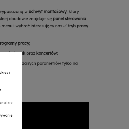
wyposażoną w
uchwyt montażowy
, który
ylnej obudowie znajduje się
panel sterowania
menu i wybrać interesujący nas ✅
tryb pracy
programy pracy
;
czas
dyskotek
oraz
koncertów
;
wienie pożądanych parametrów tylko na
kies i
rolera DMX
.
h
nalizie
ymywanie