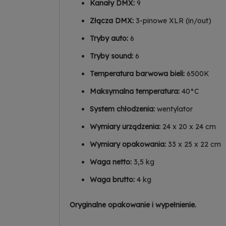
Kanały DMX:
9
Złącza DMX:
3-pinowe XLR (in/out)
Tryby auto:
6
Tryby sound:
6
Temperatura barwowa bieli:
6500K
Maksymalna temperatura:
40°C
System chłodzenia:
wentylator
Wymiary urządzenia:
24 x 20 x 24 cm
Wymiary opakowania:
33 x 25 x 22 cm
Waga netto:
3,5 kg
Waga brutto:
4 kg
Oryginalne opakowanie i wypełnienie.