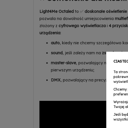
Light4Me Octaled
to ✅
doskonałe oświetlenie
pozwala na dowolność umiejscowienia
multie
złożony z
cyfrowego wyświetlacza
i
4 przycis
urządzenia
:
auto
, kiedy nie chcemy szczegółowo k
sound
, jeśli zależy nam na
zsynchronizo
CIASTE
master-slave
, pozwalający na
synchron
pierwszym urządzeniu;
Ta stron
pokrewn
DMX
, pozwalający na precyzyjne
stero
wyświetl
Chcemy 
preferen
Wyrażaj
Twojej a
Jeśli bę
wszystki