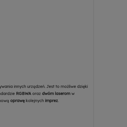
wania innych urządzeń. Jest to możliwe dzięki
ndardzie
RGBWA
oraz
dwóm laserom
w
 nową
oprawę
kolejnych
imprez
.