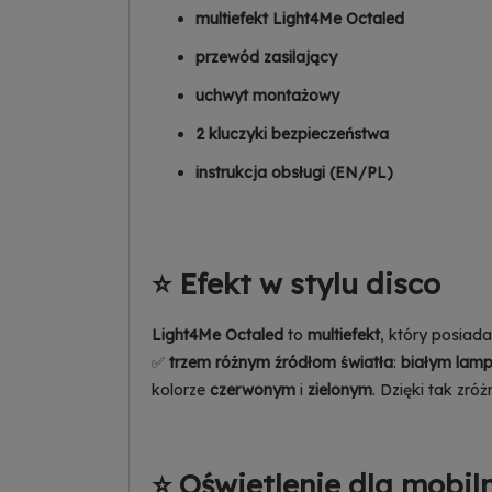
multiefekt Light4Me Octaled
przewód zasilający
uchwyt montażowy
2 kluczyki bezpieczeństwa
instrukcja obsługi (EN/PL)
⭐ Efekt w stylu disco
Light4Me Octaled
to
multiefekt
, który posiad
✅
trzem różnym źródłom światła
:
białym lam
kolorze
czerwonym
i
zielonym
. Dzięki tak zró
⭐ Oświetlenie dla mobil