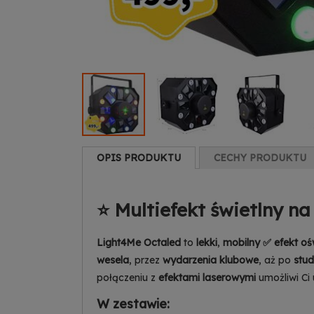
OPIS PRODUKTU
CECHY PRODUKTU
⭐ Multiefekt świetlny n
Light4Me Octaled
to
lekki
,
mobilny ✅ efekt oś
wesela
, przez
wydarzenia klubowe
, aż po
stu
połączeniu z
efektami laserowymi
umożliwi Ci
W zestawie: