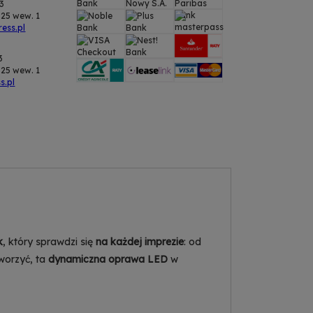
43
25 wew. 1
ess.pl
3
25 wew. 1
s.pl
k
, który sprawdzi się
na każdej imprezie
: od
tworzyć, ta
dynamiczna oprawa LED
w