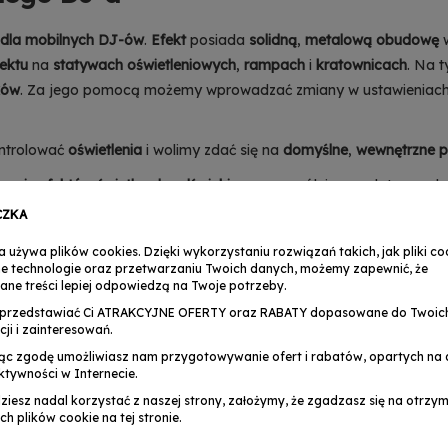
 dla mobilnych DJ-ów
.
Efekt
posiada
solidną
,
metalową obudowę
fektu
na
statywach oświetleniowych
,
rampach
i
kratownicach
. Na t
ków
. Za jego pomocą możemy wprowadzać zmiany w ustawieniach 
ontrolować
oświetlenia
i wolimy zdać się na
domyślne
,
wewnętrzne 
waniu efektów świetlnych z dźwiękiem
, szczególnie przydatny pod
CZKA
izację pracy świateł połączonych ze sobą przewodami DMX
i usta
a używa plików cookies. Dzięki wykorzystaniu rozwiązań takich, jak pliki coo
e technologie oraz przetwarzaniu Twoich danych, możemy zapewnić, że
wanie jednostką
lub
grupą efektów
za pomocą
zewnętrznego kont
ane treści lepiej odpowiedzą na Twoje potrzeby.
przedstawiać Ci ATRAKCYJNE OFERTY oraz RABATY dopasowane do Twoic
cji i zainteresowań.
ąc zgodę umożliwiasz nam przygotowywanie ofert i rabatów, opartych na a
ktywności w Internecie.
dziesz nadal korzystać z naszej strony, założymy, że zgadzasz się na otrz
ch plików cookie na tej stronie.