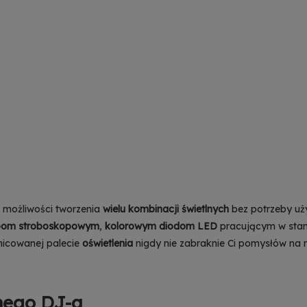
a możliwości tworzenia
wielu kombinacji świetlnych
bez potrzeby uży
pom stroboskopowym
,
kolorowym diodom LED
pracującym w sta
żnicowanej palecie
oświetlenia
nigdy nie zabraknie Ci pomysłów na
nego DJ-a