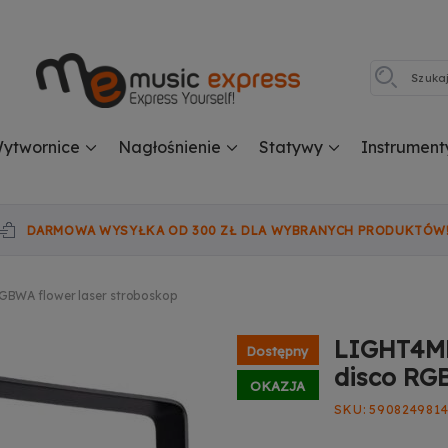
ytwornice
Nagłośnienie
Statywy
Instrument
DARMOWA WYSYŁKA OD 300 ZŁ DLA WYBRANYCH PRODUKTÓW
GBWA flower laser stroboskop
LIGHT4ME
Dostępny
disco RGB
OKAZJA
SKU
5908249814