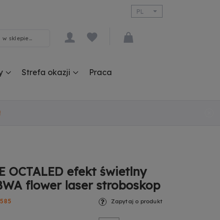
PL
EN
y
Strefa okazji
Praca
!
 OCTALED efekt świetlny
WA flower laser stroboskop
585
Zapytaj o produkt