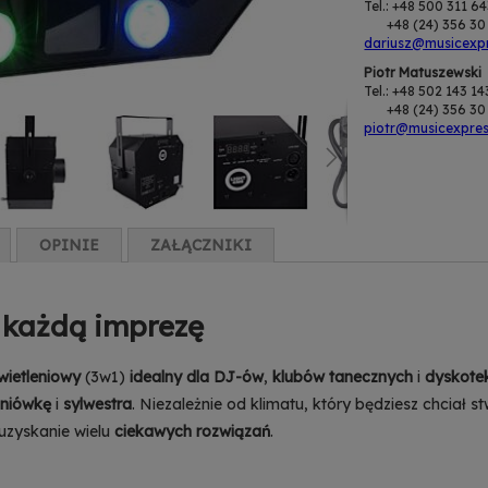
Tel.: +48 500 311 6
+48 (24) 356 30 
dariusz@musicexpr
Piotr Matuszewski
Tel.: +48 502 143 14
+48 (24) 356 30 
piotr@musicexpres
OPINIE
ZAŁĄCZNIKI
a każdą imprezę
wietleniowy
(3w1)
idealny dla DJ-ów
,
klubów tanecznych
i
dyskote
dniówkę
i
sylwestra
. Niezależnie od klimatu, który będziesz chciał s
 uzyskanie wielu
ciekawych rozwiązań
.