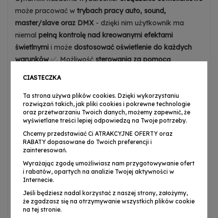
może pracować w
trybach pracy auto, sound,
master/slave oraz DMX
- dzięki nim użytkownik ma
niemal
pełną kontrolę nad kreowanymi efektami
świetlnymi
i może
dostosować oświetlenie do każdych
warunków
✅. Możliwość
sterowania
za pomocą
radiowego pilota bezprzewodowego
sprawia, że
CIASTECZKA
urządzenie jest niezwykle
wygodne i łatwe w obsłudze
,
co cenią sobie zarówno
profesjonalni DJ-e
, jak i
osoby
Ta strona używa plików cookies. Dzięki wykorzystaniu
rozwiązań takich, jak pliki cookies i pokrewne technologie
organizujące imprezy okolicznościowe
.
oraz przetwarzaniu Twoich danych, możemy zapewnić, że
wyświetlane treści lepiej odpowiedzą na Twoje potrzeby.
Chcemy przedstawiać Ci ATRAKCYJNE OFERTY oraz
RABATY dopasowane do Twoich preferencji i
⭐ Wygoda użytkowania i
zainteresowań.
jakość Light4Me
Wyrażając zgodę umożliwiasz nam przygotowywanie ofert
i rabatów, opartych na analizie Twojej aktywności w
Internecie.
LIGHT4ME TURBO DERBY 4IN1
został zaprojektowany
Jeśli będziesz nadal korzystać z naszej strony, założymy,
z myślą o
maksymalnej wygodzie użytkownika
.
że zgadzasz się na otrzymywanie wszystkich plików cookie
na tej stronie.
Wyposażony w panel sterowania z wyświetlaczem LED i