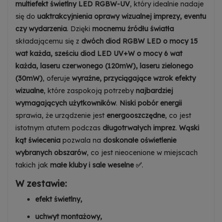
multiefekt świetlny LED RGBW-UV
, który idealnie nadaje
się do
uaktrakcyjnienia oprawy wizualnej imprezy, eventu
czy wydarzenia
. Dzięki
mocnemu źródłu światła
składającemu się z
dwóch diod RGBW LED o mocy 15
wat każda,
sześciu diod LED UV+W o mocy 6 wat
każda, laseru czerwonego (120mW), laseru zielonego
(30mW)
, oferuje
wyraźne, przyciągające wzrok efekty
wizualne
, które zaspokoją potrzeby
najbardziej
wymagających użytkowników
.
Niski pobór energii
sprawia, że urządzenie jest
energooszczędne
, co jest
istotnym atutem podczas
długotrwałych imprez
.
Wąski
kąt świecenia
pozwala na
doskonałe oświetlenie
wybranych obszarów
, co jest nieocenione w miejscach
takich jak
małe kluby i sale weselne ✅
.
W zestawie:
efekt świetlny,
uchwyt montażowy,