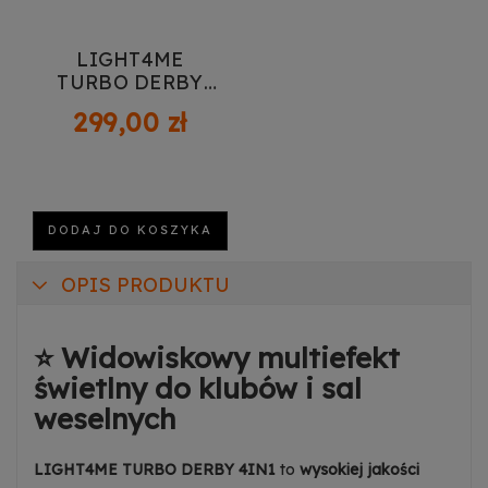
LIGHT4ME
TURBO DERBY
3IN1 multiefekt
299,00 zł
świetlny LED
RGBW-UV
stroboskop
oświetlenie
dyskotekowe DJ
DODAJ DO KOSZYKA
OPIS PRODUKTU
⭐ Widowiskowy multiefekt
świetlny do klubów i sal
weselnych
LIGHT4ME TURBO DERBY 4IN1
to
wysokiej jakości