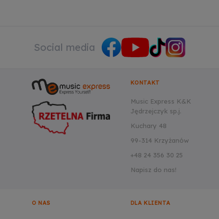
Social media
KONTAKT
Music Express K&K
Jędrzejczyk sp.j.
Kuchary 48
99-314 Krzyżanów
+48 24 356 30 25
Napisz do nas!
O NAS
DLA KLIENTA