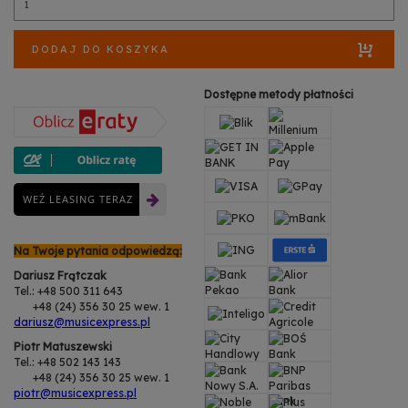
DODAJ DO KOSZYKA
Dostępne metody płatności
WEŹ LEASING TERAZ
Na Twoje pytania odpowiedzą:
Dariusz Frątczak
Tel.: +48 500 311 643
+48 (24) 356 30 25 wew. 1
dariusz@musicexpress.pl
Piotr Matuszewski
Tel.: +48 502 143 143
+48 (24) 356 30 25 wew. 1
piotr@musicexpress.pl