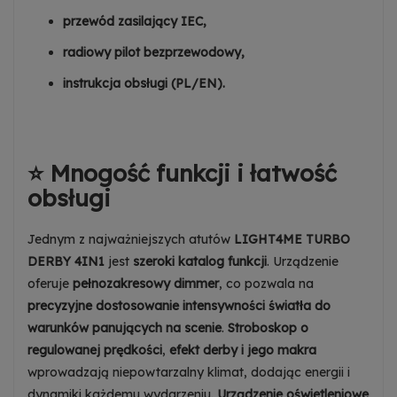
przewód zasilający IEC,
radiowy pilot bezprzewodowy,
instrukcja obsługi (PL/EN).
⭐ Mnogość funkcji i łatwość
obsługi
Jednym z najważniejszych atutów
LIGHT4ME TURBO
DERBY 4IN1
jest
szeroki katalog funkcji
. Urządzenie
oferuje
pełnozakresowy dimmer
, co pozwala na
precyzyjne dostosowanie intensywności światła do
warunków panujących na scenie
.
Stroboskop o
regulowanej prędkości
,
efekt derby i jego makra
wprowadzają niepowtarzalny klimat, dodając energii i
dynamiki każdemu wydarzeniu.
Urządzenie oświetleniowe