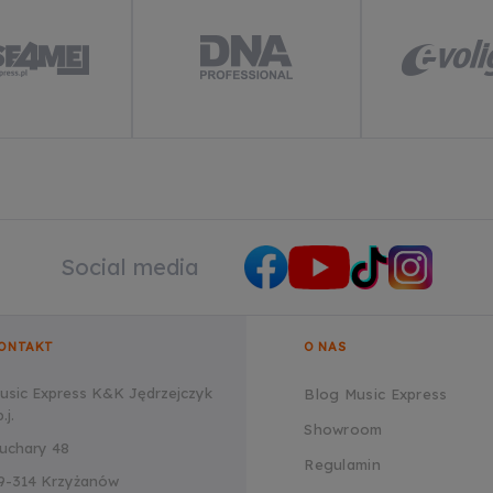
Social media
ONTAKT
O NAS
usic Express K&K Jędrzejczyk
Blog Music Express
.j.
Showroom
uchary 48
Regulamin
9-314 Krzyżanów