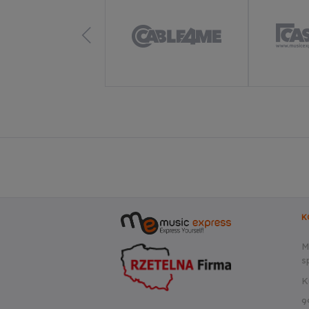
K
M
sp
K
9