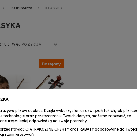
Instrumenty
KLASYKA
ASYKA
RTUJ WG:
POZYCJA
ycja
zwa produktu
a od najniższej
Dostępny
a od najwyższej
CZKA
a używa plików cookies. Dzięki wykorzystaniu rozwiązań takich, jak pliki coo
e technologie oraz przetwarzaniu Twoich danych, możemy zapewnić, że
ane treści lepiej odpowiedzą na Twoje potrzeby.
przedstawiać Ci ATRAKCYJNE OFERTY oraz RABATY dopasowane do Twoic
cji i zainteresowań.