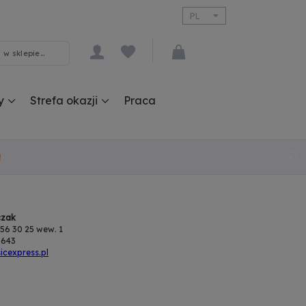
PL
EN
y
Strefa okazji
Praca
!
czak
 356 30 25 wew. 1
 643
cexpress.pl