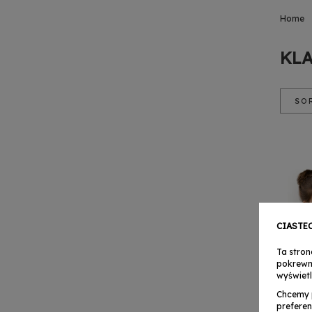
Home
KL
SO
Poz
Na
Cen
Cen
CIASTE
Ta stron
pokrewn
wyświetl
Chcemy 
preferen