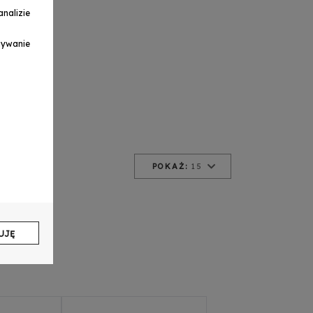
nalizie
ymywanie
POKAŻ:
15
UJĘ