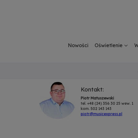
Nowości
Oświetlenie
W
Kontakt:
Piotr Matuszewski
tel. +48 (24) 356 30 25 wew. 1
kom. 502 143 143
piotr@musicexpress.pl