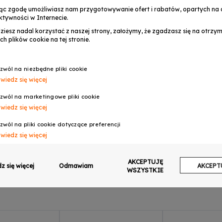
ąc zgodę umożliwiasz nam przygotowywanie ofert i rabatów, opartych na a
ktywności w Internecie.
dziesz nadal korzystać z naszej strony, założymy, że zgadzasz się na otrz
ch plików cookie na tej stronie.
E VIO 4/4 skrzypce
yczne do nauki brązowe
zwól na niezbędne pliki cookie
DAJ DO KOSZYKA
k smyczek kalafonia
wiedz się więcej
329,99 zł
ał zestaw
zwól na marketingowe pliki cookie
wiedz się więcej
zwól na pliki cookie dotyczące preferencji
wiedz się więcej
zwól na ciasteczka analityczne
AKCEPTUJĘ
wiedz się więcej
z się więcej
Odmawiam
AKCEPT
WSZYSTKIE
zwalaj na wysyłanie danych użytkownika do Google w celach reklamowych
wiedz się więcej
zwalaj na reklamy spersonalizowane (remarketing)
wiedz się więcej