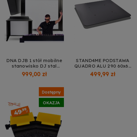
DNA DJB 1 stół mobilne
STAND4ME PODSTAWA
stanowisko DJ stal
QUADRO ALU 290 60x60
składane do 100 kg
CZARNA
999,00 zł
499,99 zł
nadstawka frontowa
zdejmowana biała
tkanina maskująca torba
Dostępny
transportowa przepusty
kablowe
OKAZJA