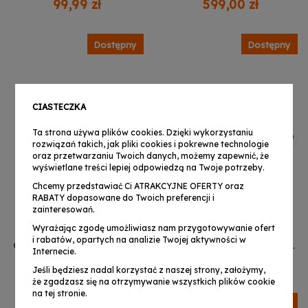
99,99 zł
599,00 zł
kratownicy
Dostępny
Dostępny
CIASTECZKA
Ta strona używa plików cookies. Dzięki wykorzystaniu
rozwiązań takich, jak pliki cookies i pokrewne technologie
oraz przetwarzaniu Twoich danych, możemy zapewnić, że
wyświetlane treści lepiej odpowiedzą na Twoje potrzeby.
Chcemy przedstawiać Ci ATRAKCYJNE OFERTY oraz
RABATY dopasowane do Twoich preferencji i
zainteresowań.
Wyrażając zgodę umożliwiasz nam przygotowywanie ofert
STAND4ME PODSTAWA
STAND4ME PODSTAWA
i rabatów, opartych na analizie Twojej aktywności w
QUADRO ALU 290 40x40
QUADRO ALU 290 40x40
Internecie.
SREBRNA
CZARNA
349,99 zł
339,99 zł
Jeśli będziesz nadal korzystać z naszej strony, założymy,
że zgadzasz się na otrzymywanie wszystkich plików cookie
na tej stronie.
Dostępny
Dostępny