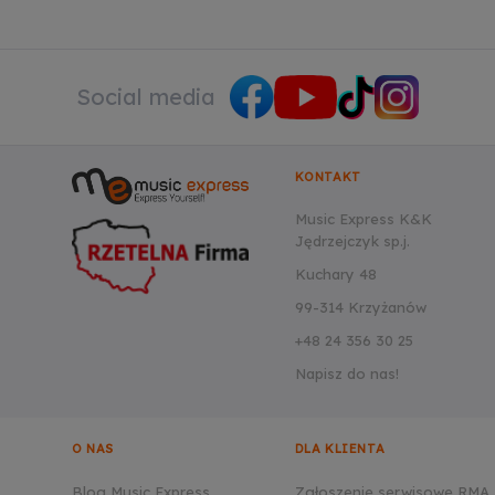
Social media
KONTAKT
Music Express K&K
Jędrzejczyk sp.j.
Kuchary 48
99-314 Krzyżanów
+48 24 356 30 25
Napisz do nas!
O NAS
DLA KLIENTA
Blog Music Express
Zgłoszenie serwisowe RMA