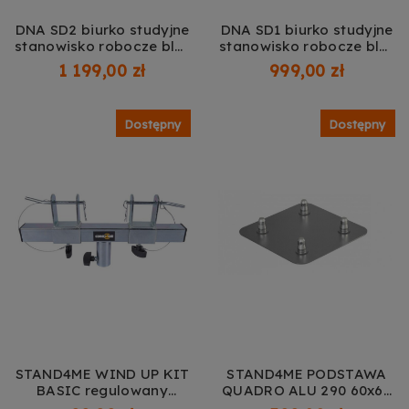
DNA SD2 biurko studyjne
DNA SD1 biurko studyjne
stanowisko robocze blat
stanowisko robocze blat
półka górna na
półka na sprzęt audio
1 199,00 zł
999,00 zł
wyposażenie 2x
wysuwana półka na
podstawa na monitor
klawiaturę rack 2x4U 100
audio wysuwana półka
cm
Dostępny
Dostępny
na klawiaturę 2x6U 119
cm
STAND4ME WIND UP KIT
STAND4ME PODSTAWA
BASIC regulowany
QUADRO ALU 290 60x60
adapter trawersu
SREBRNA