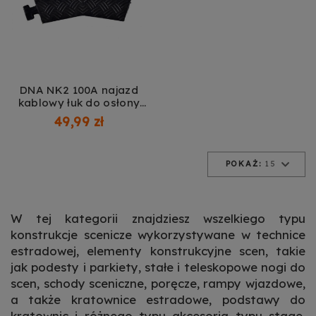
DNA NK2 100A najazd
kablowy łuk do osłony
NK2-100
49,99 zł
POKAŻ:
15
W tej kategorii znajdziesz wszelkiego typu
konstrukcje scenicze wykorzystywane w technice
estradowej, elementy konstrukcyjne scen, takie
jak podesty i parkiety, stałe i teleskopowe nogi do
scen, schody sceniczne, poręcze, rampy wjazdowe,
a także kratownice estradowe, podstawy do
kratownic i różnego typu akcesoria typu stage.