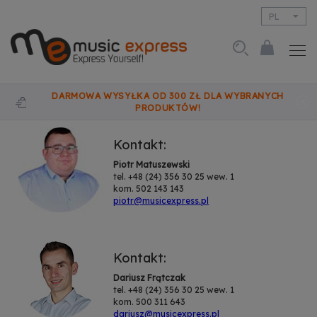
PL
EN
DARMOWA WYSYŁKA OD 300 ZŁ DLA WYBRANYCH
PRODUKTÓW!
Kontakt:
Piotr Matuszewski
tel. +48 (24) 356 30 25 wew. 1
kom. 502 143 143
piotr@musicexpress.pl
Kontakt:
Dariusz Frątczak
tel. +48 (24) 356 30 25 wew. 1
kom. 500 311 643
dariusz@musicexpress.pl