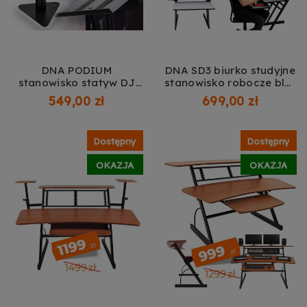
DNA PODIUM
DNA SD3 biurko studyjne
stanowisko statyw DJ
stanowisko robocze blat
pulpit pod laptop
półka na sprzęt audio
549,00 zł
699,00 zł
kontroler paski
wysuwana półka na
antypoślizgowe 108 cm
klawiaturę 91,4 cm
do 20 kg
Dostępny
Dostępny
OKAZJA
OKAZJA