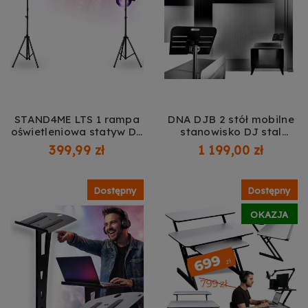
STAND4ME LTS 1 rampa
DNA DJB 2 stół mobilne
oświetleniowa statyw DJ
stanowisko DJ stal
brama wolnostojąca
składane do 100 kg
399,99 zł
1 199,00 zł
konstrukcja sceniczna
nadstawka frontowa
do 100 kg stal czarna
statyw pod laptopa
240-400 cm
uchwyt na słuchawki
Dostępny
Dostępny
uchwyt na kubek torba
transportowa przepusty
OKAZJA
kablowe