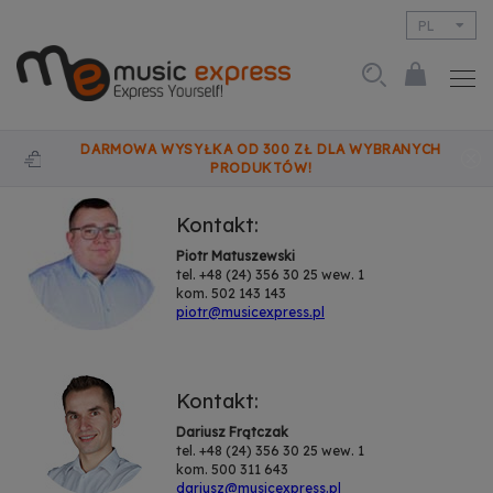
PL
EN
DARMOWA WYSYŁKA OD 300 ZŁ DLA WYBRANYCH
PRODUKTÓW!
Kontakt:
Piotr Matuszewski
tel. +48 (24) 356 30 25 wew. 1
kom. 502 143 143
piotr@musicexpress.pl
Kontakt:
Dariusz Frątczak
tel. +48 (24) 356 30 25 wew. 1
kom. 500 311 643
dariusz@musicexpress.pl