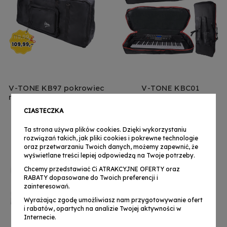
V-TONE KB97 pokrowiec
V-TONE KBC01
na keyboard klawisze 97
pokrowiec na keyboard
cm
108 cm z szelkami na
109,99 zł
129,00 zł
CIASTECZKA
plecy
Ta strona używa plików cookies. Dzięki wykorzystaniu
rozwiązań takich, jak pliki cookies i pokrewne technologie
Dostępny
oraz przetwarzaniu Twoich danych, możemy zapewnić, że
wyświetlane treści lepiej odpowiedzą na Twoje potrzeby.
Chcemy przedstawiać Ci ATRAKCYJNE OFERTY oraz
RABATY dopasowane do Twoich preferencji i
zainteresowań.
Wyrażając zgodę umożliwiasz nam przygotowywanie ofert
i rabatów, opartych na analizie Twojej aktywności w
Internecie.