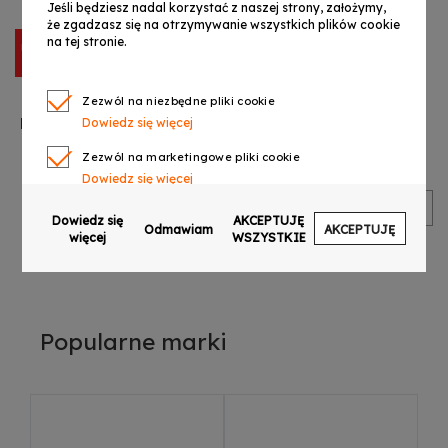
Jeśli będziesz nadal korzystać z naszej strony, założymy,
że zgadzasz się na otrzymywanie wszystkich plików cookie
na tej stronie.
NN KEY61 BAG
Zezwól na niezbędne pliki cookie
pokrowiec na keyboard
Dowiedz się więcej
61 klawiszy 5mm
45,00 zł
Zezwól na marketingowe pliki cookie
Dowiedz się więcej
POKAŻ:
15
Zezwól na pliki cookie dotyczące preferencji
Dowiedz się
AKCEPTUJĘ
Odmawiam
AKCEPTUJĘ
Dowiedz się więcej
więcej
WSZYSTKIE
Zezwól na ciasteczka analityczne
Dowiedz się więcej
Zezwalaj na wysyłanie danych użytkownika do
Popularne marki
Google w celach reklamowych
Dowiedz się więcej
Zezwalaj na reklamy spersonalizowane
(remarketing)
Dowiedz się więcej