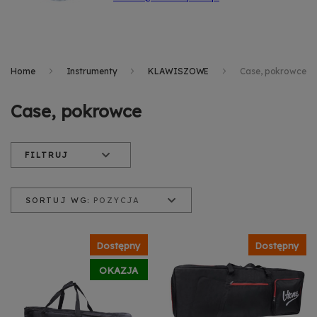
Home
Instrumenty
KLAWISZOWE
Case, pokrowce
Case, pokrowce
FILTRUJ
SORTUJ WG:
POZYCJA
Pozycja
Nazwa produktu
Cena od najniższej
Dostępny
Dostępny
Cena od najwyższej
OKAZJA