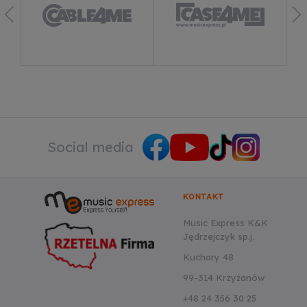
Social media
KONTAKT
Music Express K&K
Jędrzejczyk sp.j.
Kuchary 48
99-314 Krzyżanów
+48 24 356 30 25