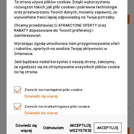
99,99 zł
199,99 zł
Ta strona używa plików cookies. Dzięki wykorzystaniu
audio 2x ogranicznik
stalowy czarny półka na
rozwiązań takich, jak pliki cookies i pokrewne technologie
nachylenie 5° do 13,5 kg
akcesoria 3 separatory
oraz przetwarzaniu Twoich danych, możemy zapewnić, że
zestaw 2 szt.
2 uchwyty boczne z
wyświetlane treści lepiej odpowiedzą na Twoje potrzeby.
Dostępny
Dostępny
grawitacyjną blokadą
Chcemy przedstawiać Ci ATRAKCYJNE OFERTY oraz
ramion 120 cm do 60 kg
RABATY dopasowane do Twoich preferencji i
zestaw
zainteresowań.
Wyrażając zgodę umożliwiasz nam przygotowywanie ofert
i rabatów, opartych na analizie Twojej aktywności w
Internecie.
Jeśli będziesz nadal korzystać z naszej strony, założymy,
że zgadzasz się na otrzymywanie wszystkich plików cookie
na tej stronie.
Zezwól na niezbędne pliki cookie
Dowiedz się więcej
V-TONE DELUXE G1
DNA GH1 wieszak hak
statyw gitarowy stojak
uchwyt ścienny na gitarę
Zezwól na marketingowe pliki cookie
na gitarę regulowany
stalowy czarny powłoka
Dowiedz się więcej
89,99 zł
21,99 zł
składany stalowy czarny
ochronna grawitacyjna
uchwyt widełkowy z
blokada ramion do 10 kg
Zezwól na pliki cookie dotyczące preferencji
Dowiedz się
AKCEPTUJĘ
grawitacyjną blokadą
Odmawiam
AKCEPTUJĘ
Dowiedz się więcej
więcej
WSZYSTKIE
Dostępny
Dostępny
ramion 77-120 cm do 10