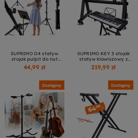
SUPRIMO D4 statyw
SUPRIMO KEY 3 stojak
stojak pulpit do nut
statyw klawiszowy z
czarny składany
blokowanymi kółkami
44,99 zł
219,99 zł
regulowany uchwyty
czarny składany
dociskowe 82-146 cm do
regulowany mobilny
12 kg
żelazny na pianino
Dostępny
Dostępny
keyboard syntezator
uchwyt na słuchawki do
40 kg