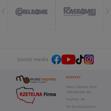
Social media
KONTAKT
Music Express K&K
Jędrzejczyk sp.j.
Kuchary 48
99-314 Krzyżanów