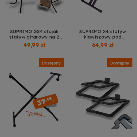
SUPRIMO GS4 stojak
SUPRIMO X4 statyw
statyw gitarowy na 2
klawiszowy pod
gitary czarny składany
keyboard pianino
49,99 zł
64,99 zł
stalowy wolnostojący do
cyfrowe krzyżowy
30 kg
składany podwójny
Dostępny
Dostępny