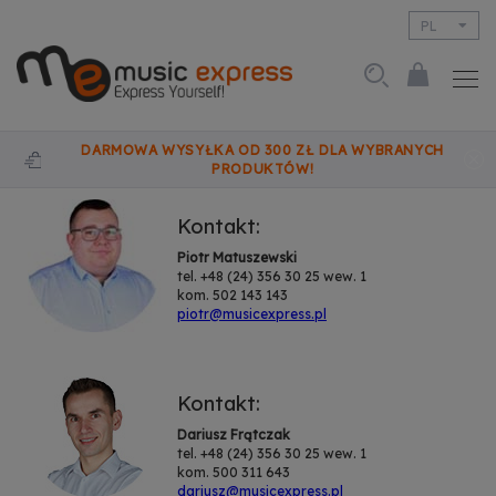
PL
EN
DARMOWA WYSYŁKA OD 300 ZŁ DLA WYBRANYCH
PRODUKTÓW!
Kontakt:
Piotr Matuszewski
tel. +48 (24) 356 30 25 wew. 1
kom. 502 143 143
piotr@musicexpress.pl
Kontakt:
Dariusz Frątczak
tel. +48 (24) 356 30 25 wew. 1
kom. 500 311 643
dariusz@musicexpress.pl