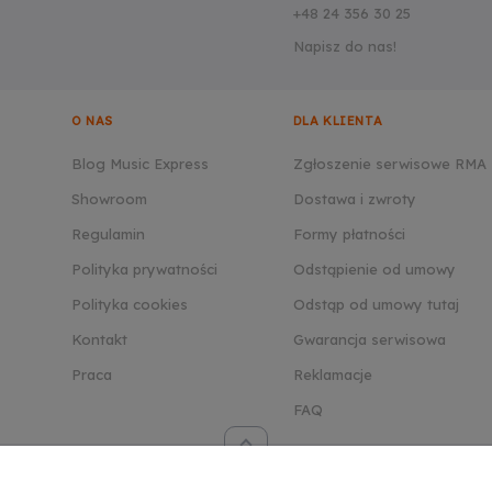
+48 24 356 30 25
Napisz do nas!
O NAS
DLA KLIENTA
Blog Music Express
Zgłoszenie serwisowe RMA
Showroom
Dostawa i zwroty
Regulamin
Formy płatności
Polityka prywatności
Odstąpienie od umowy
Polityka cookies
Odstąp od umowy tutaj
Kontakt
Gwarancja serwisowa
Praca
Reklamacje
FAQ
© 2024 Musicexpress.pl - Wszelkie prawa zastrzeżone.