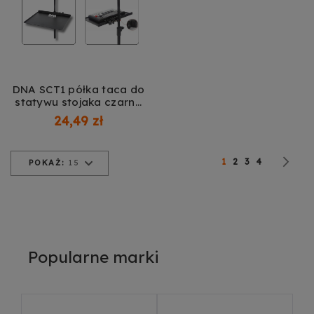
DNA SCT1 półka taca do
statywu stojaka czarna
na mikser interfejs audio
24,49 zł
akcesoria regulowany
uchwyt 18x24 cm do 1 kg
Strona
Obecnie czytasz stro
Strona
Strona
Strona
St
Na
1
2
3
4
POKAŻ:
15
Popularne marki