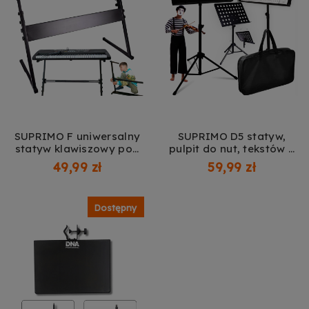
SUPRIMO F uniwersalny
SUPRIMO D5 statyw,
statyw klawiszowy pod
pulpit do nut, tekstów +
keyboard pianino
pokrowiec
49,99 zł
59,99 zł
cyfrowe
Dostępny