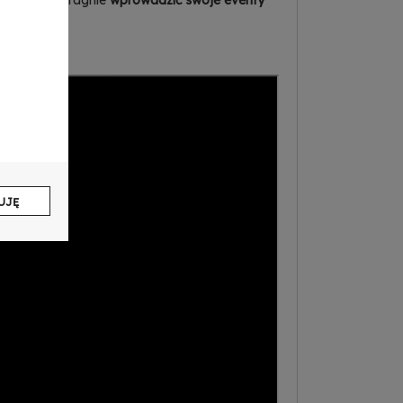
dego, kto pragnie
wprowadzić swoje eventy
UJĘ