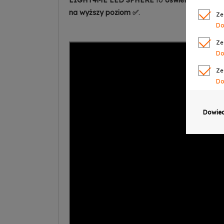
LIGHT4ME LED SPHERE
to
oświetlenie sceni
na wyższy poziom ✅
.
Ze
Do
Ze
Do
Ze
Do
Ze
Do
Dowied
Ze
Do
Ze
Do