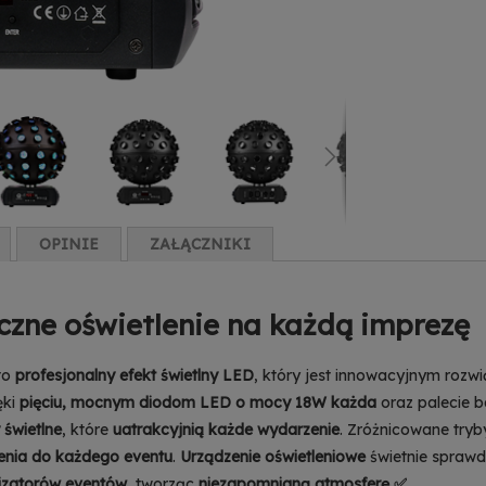
OPINIE
ZAŁĄCZNIKI
czne oświetlenie na każdą imprezę
to
profesjonalny efekt świetlny LED
, który jest innowacyjnym rozw
ęki
pięciu, mocnym diodom LED o mocy 18W każda
oraz palecie 
 świetlne
, które
uatrakcyjnią każde wydarzenie
. Zróżnicowane tryb
enia do każdego eventu
.
Urządzenie oświetleniowe
świetnie sprawd
izatorów eventów
, tworząc
niezapomnianą atmosferę ✅
.