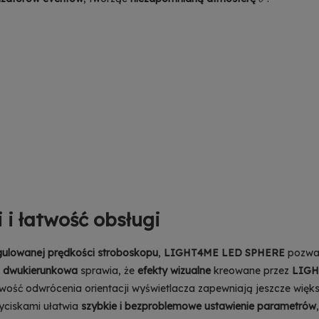
i i łatwość obsługi
gulowanej prędkości stroboskopu
,
LIGHT4ME LED SPHERE
pozwa
a dwukierunkowa
sprawia, że
efekty wizualne
kreowane przez
LIGH
iwość odwrócenia orientacji wyświetlacza zapewniają jeszcze więk
zyciskami ułatwia
szybkie i bezproblemowe ustawienie parametrów