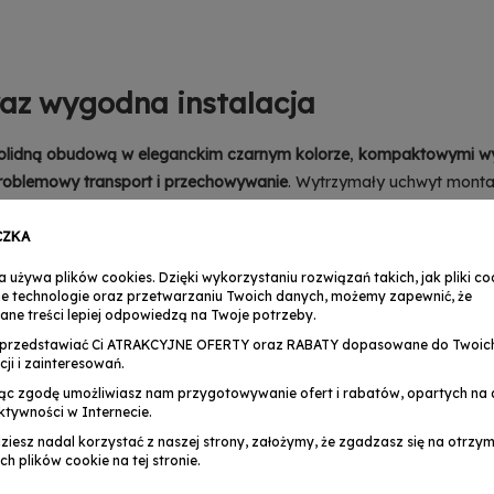
raz wygodna instalacja
olidną obudową w eleganckim czarnym kolorze
,
kompaktowymi wym
roblemowy transport i przechowywanie
. Wytrzymały uchwyt mont
ecza urządzenie przed wnikaniem do niego stałych ciał obcych o ś
nych
, co czyni urządzenie
idealnym do długookresowego i bezawar
CZKA
omocą protokołu DMX
, a złącza zasilania –
podawanie napięcia bez
a używa plików cookies. Dzięki wykorzystaniu rozwiązań takich, jak pliki coo
h złożonych z wielu urządzeń.
e technologie oraz przetwarzaniu Twoich danych, możemy zapewnić, że
ane treści lepiej odpowiedzą na Twoje potrzeby.
przedstawiać Ci ATRAKCYJNE OFERTY oraz RABATY dopasowane do Twoic
cji i zainteresowań.
oczesny efekt świetlny
ąc zgodę umożliwiasz nam przygotowywanie ofert i rabatów, opartych na a
ktywności w Internecie.
RE 5x18W RGBWA-UV
, aby
każda impreza była niezapomniana
.
S
dziesz nadal korzystać z naszej strony, założymy, że zgadzasz się na otrz
ch plików cookie na tej stronie.
erty
.
Profesjonalne funkcje
oraz
wysokiej jakości materiały
wykorzy