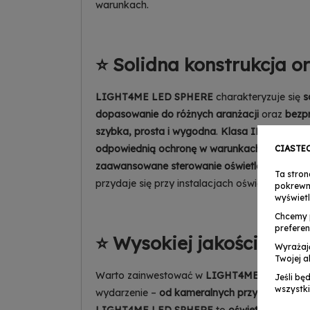
warunkach.
⭐ Solidna konstrukcja o
LIGHT4ME LED SPHERE
charakteryzuje się
s
dopasowanie do różnych aranżacji
oraz
bezp
szybka, prosta i wygodna
.
Klasa IP20
zabezpi
odpowiednią ochronę w warunkach wewnętrz
CIASTE
zaawansowane sterowanie oświetleniem z p
Ta stron
przydaje się przy instalacjach oświetleniowyc
pokrewn
wyświetl
Chcemy 
preferen
⭐ Wysokiej jakości, now
Wyrażaj
Twojej a
Warto zainwestować w
LIGHT4ME LED SPHE
Jeśli bę
wszystki
wydarzenie –
od kameralnych przyjęć po konc