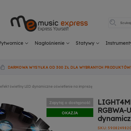
ytwornice
Nagłośnienie
Statywy
Instrument
DARMOWA WYSYŁKA OD 300 ZŁ DLA WYBRANYCH PRODUKTÓW
kt świetlny LED dynamiczne oświetlenie na imprezę
LIGHT4M
Zapytaj o dostępność
RGBWA-UV
OKAZJA
dynamiczn
SKU
590824982