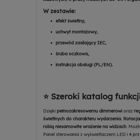
W zestawie:
efekt świetlny,
uchwyt montażowy,
przewód zasilający IEC,
śruba oczkowa,
instrukcja obsługi (PL/EN).
⭐ Szeroki katalog funkcj
Dzięki
pełnozakresowemu dimmerowi
oraz
re
świetlnych do charakteru wydarzenia
.
Rotacj
robią niesamowite wrażenie na widzach
. Możl
Panel sterowania z wyświetlaczem LED i 4 pr