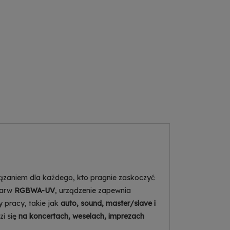
iązaniem dla każdego, kto pragnie zaskoczyć
barw
RGBWA-UV
, urządzenie zapewnia
y pracy, takie jak
auto, sound, master/slave i
zi się
na koncertach, weselach, imprezach