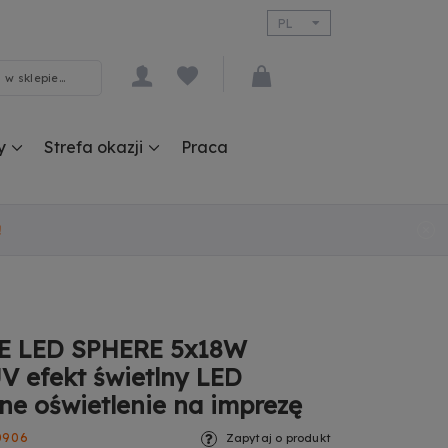
PL
EN
y
Strefa okazji
Praca
!
E LED SPHERE 5x18W
 efekt świetlny LED
e oświetlenie na imprezę
0906
Zapytaj o produkt