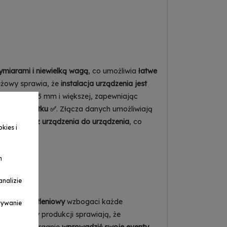
iarami i niewielką wagą
, co umożliwia
łatwe
ażowy sprawia, że
instalacja urządzenia jest
rednicy 12,5 mm i większej, zapewniając
yjnego użytku ✅
. Złącza danych umożliwiają
pośrednio z urządzenia do urządzenia
, co
kies i
h
nalizie
przęt oświetleniowy
wzbogaci każde
ymywanie
stane przy produkcji sprawiają, że