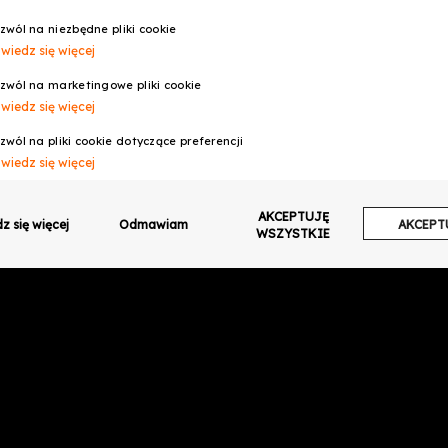
czne najwyższej klasy
i
niezastąpiony element wyposażenia
dla każ
zwól na niezbędne pliki cookie
wiedz się więcej
zwól na marketingowe pliki cookie
wiedz się więcej
zwól na pliki cookie dotyczące preferencji
wiedz się więcej
zwól na ciasteczka analityczne
AKCEPTUJĘ
wiedz się więcej
z się więcej
Odmawiam
AKCEPT
WSZYSTKIE
zwalaj na wysyłanie danych użytkownika do Google w celach reklamowych
wiedz się więcej
zwalaj na reklamy spersonalizowane (remarketing)
wiedz się więcej