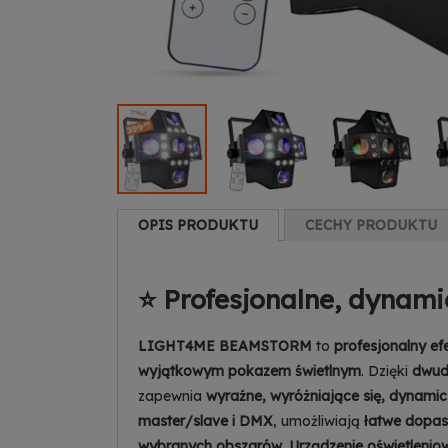
OPIS PRODUKTU
CECHY PRODUKTU
⭐ Profesjonalne, dynami
LIGHT4ME BEAMSTORM
to
profesjonalny ef
wyjątkowym pokazem świetlnym
. Dzięki
dwud
zapewnia
wyraźne, wyróżniające się, dynamic
master/slave i DMX
, umożliwiają
łatwe dopas
wybranych obszarów
.
Urządzenie oświetlenio