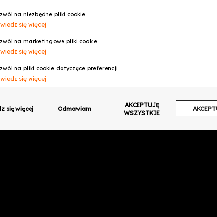
alne funkcje
oraz
wysokiej jakości materiały
wykorzystane przy pr
szej klasy
i
niezastąpiony element wyposażenia
dla każdego, kto 
zwól na niezbędne pliki cookie
wiedz się więcej
zwól na marketingowe pliki cookie
wiedz się więcej
zwól na pliki cookie dotyczące preferencji
wiedz się więcej
zwól na ciasteczka analityczne
AKCEPTUJĘ
wiedz się więcej
z się więcej
Odmawiam
AKCEPT
WSZYSTKIE
zwalaj na wysyłanie danych użytkownika do Google w celach reklamowych
wiedz się więcej
zwalaj na reklamy spersonalizowane (remarketing)
wiedz się więcej