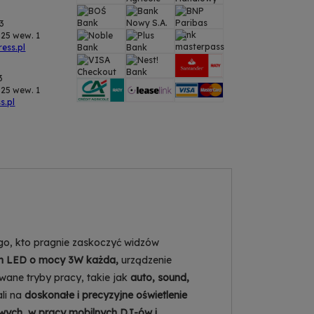
43
25 wew. 1
ess.pl
3
25 wew. 1
s.pl
go, kto pragnie zaskoczyć widzów
m LED
o mocy 3W każda,
urządzenie
owane tryby pracy, takie jak
auto, sound,
li na
doskonałe i precyzyjne oświetlenie
owych, w pracy mobilnych DJ-ów i