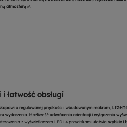
ną atmosferę ✅
.
i i łatwość obsługi
skopowi o regulowanej prędkości i wbudowanym makrom
,
LIGHT
eru wydarzenia
. Możliwość
odwrócenia orientacji i wyłączenia wyśw
 sterowania z wyświetlaczem LED i 4 przyciskami ułatwia
szybkie i