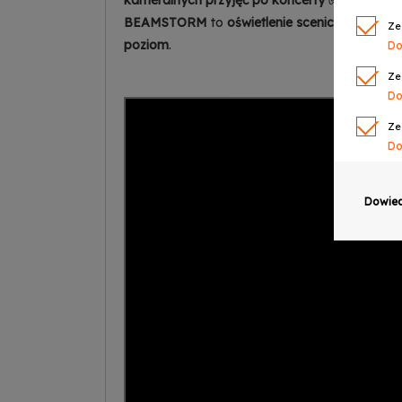
kameralnych przyjęć po koncerty ✅
.
Profesjon
BEAMSTORM
to
oświetlenie sceniczne najwyż
Ze
poziom
.
Do
Ze
Do
Ze
Do
Ze
Do
Dowied
Ze
Do
Ze
Do