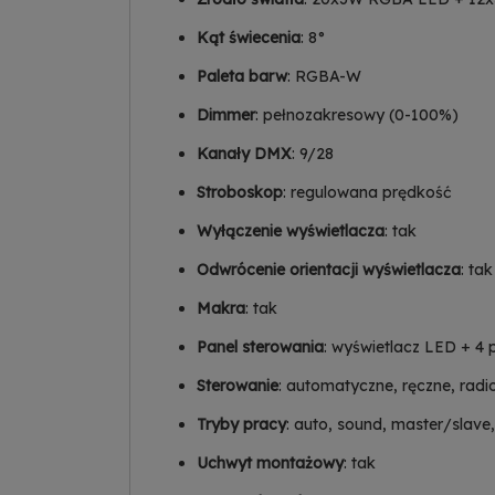
Kąt świecenia
: 8°
Paleta barw
: RGBA-W
Dimmer
: pełnozakresowy (0-100%)
Kanały DMX
: 9/28
Stroboskop
: regulowana prędkość
Wyłączenie wyświetlacza
: tak
Odwrócenie orientacji wyświetlacza
: tak
Makra
: tak
Panel sterowania
: wyświetlacz LED + 4 p
Sterowanie
: automatyczne, ręczne, rad
Tryby pracy
: auto, sound, master/slav
Uchwyt montażowy
: tak