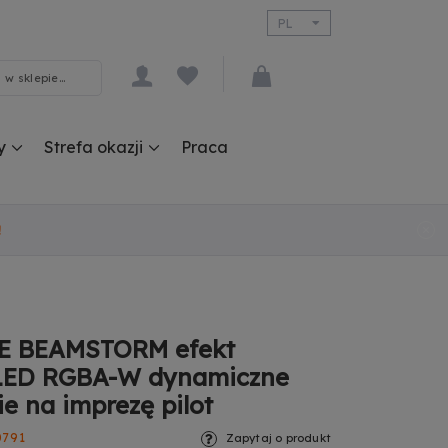
PL
EN
y
Strefa okazji
Praca
!
E BEAMSTORM efekt
 LED RGBA-W dynamiczne
ie na imprezę pilot
0791
Zapytaj o produkt