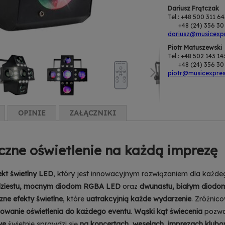
Dariusz Frątczak
Tel.: +48 500 311 6
+48 (24) 356 30 
dariusz@musicexpr
Piotr Matuszewski
Tel.: +48 502 143 14
+48 (24) 356 30 
piotr@musicexpres
OPINIE
ZAŁĄCZNIKI
czne oświetlenie na każdą imprezę
ekt świetlny LED
, który jest innowacyjnym rozwiązaniem dla każde
ziestu, mocnym diodom RGBA LED
oraz
dwunastu, białym diodo
zne efekty świetlne
, które
uatrakcyjnią każde wydarzenie
. Zróżnic
owanie oświetlenia do każdego eventu
.
Wąski kąt świecenia
pozwa
we
świetnie sprawdzi się
na koncertach, weselach, imprezach klub