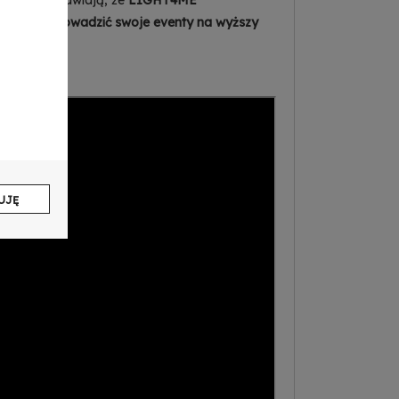
odukcji sprawiają, że
LIGHT4ME
pragnie
wprowadzić swoje eventy na wyższy
UJĘ