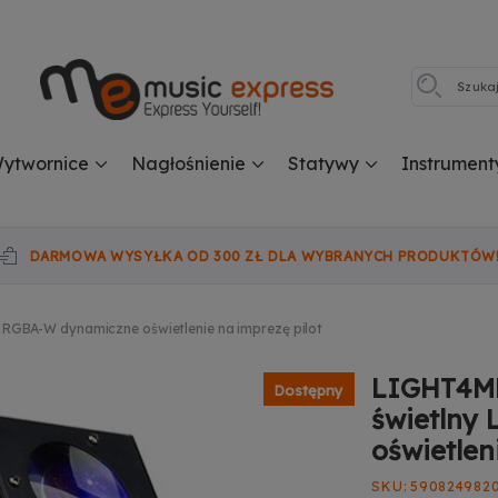
ytwornice
Nagłośnienie
Statywy
Instrument
DARMOWA WYSYŁKA OD 300 ZŁ DLA WYBRANYCH PRODUKTÓW
GBA-W dynamiczne oświetlenie na imprezę pilot
LIGHT4M
Dostępny
świetlny
oświetlen
SKU
590824982