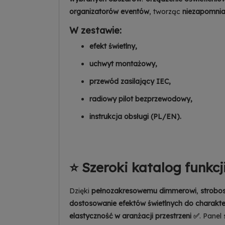
organizatorów eventów
, tworząc
niezapomnia
W zestawie:
efekt świetlny,
uchwyt montażowy,
przewód zasilający IEC,
radiowy pilot bezprzewodowy,
instrukcja obsługi (PL/EN).
⭐ Szeroki katalog funkcj
Dzięki
pełnozakresowemu dimmerowi
,
strobo
dostosowanie efektów świetlnych do charakt
elastyczność w aranżacji przestrzeni ✅
. Panel