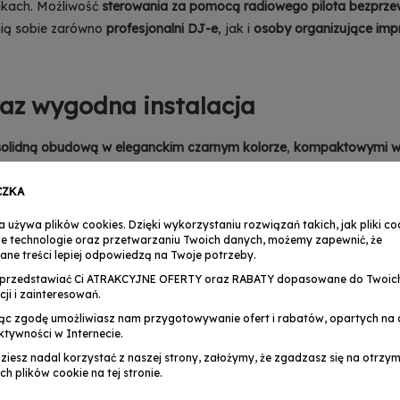
nkach. Możliwość
sterowania
za pomocą radiowego pilota bezpr
nią sobie zarówno
profesjonalni DJ-e
, jak i
osoby organizujące imp
raz wygodna instalacja
solidną obudową w eleganckim czarnym kolorze
,
kompaktowymi wy
z
bezproblemowy transport i przechowywanie
.
Wytrzymały uchwyt
ezpiecza urządzenie przed wnikaniem do niego stałych ciał obcych
CZKA
nych
, co czyni urządzenie
idealnym do długookresowego i bezawar
a używa plików cookies. Dzięki wykorzystaniu rozwiązań takich, jak pliki coo
omocą protokołu DMX
, a złącza zasilania –
podawanie napięcia bez
e technologie oraz przetwarzaniu Twoich danych, możemy zapewnić, że
ane treści lepiej odpowiedzą na Twoje potrzeby.
h złożonych z wielu urządzeń
✅
.
przedstawiać Ci ATRAKCYJNE OFERTY oraz RABATY dopasowane do Twoic
cji i zainteresowań.
ąc zgodę umożliwiasz nam przygotowywanie ofert i rabatów, opartych na a
oczesny efekt świetlny
ktywności w Internecie.
dziesz nadal korzystać z naszej strony, założymy, że zgadzasz się na otrz
ch plików cookie na tej stronie.
ORM
, aby
każda impreza była niezapomniana
.
Sprzęt oświetleniowy