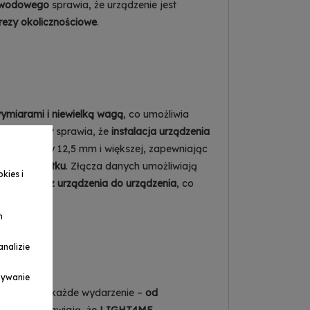
zewodowego
sprawia, że urządzenie jest
rezy okolicznościowe
.
miarami i niewielką wagą
, co umożliwia
 montażowy
sprawia, że
instalacja urządzenia
 o średnicy 12,5 mm i większej, zapewniając
yjnego użytku
. Złącza danych umożliwiają
kies i
pośrednio z urządzenia do urządzenia
, co
h
nalizie
ymywanie
wzbogaci każde wydarzenie –
od