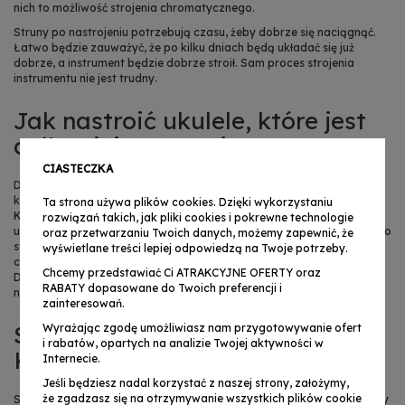
nich to możliwość strojenia chromatycznego.
Struny po nastrojeniu potrzebują czasu, żeby dobrze się naciągnąć.
Łatwo będzie zauważyć, że po kilku dniach będą układać się już
dobrze, a instrument będzie dobrze stroił. Sam proces strojenia
instrumentu nie jest trudny.
Jak nastroić ukulele, które jest
całkowicie rozstrojone?
CIASTECZKA
Do nastrojenia całkowicie rozstrojonego ukulele potrzebna będzie
korbka, którą można szybko i prosto puszczać i naciągać struny.
Ta strona używa plików cookies. Dzięki wykorzystaniu
Kiedy naciągamy struny, struna musi być lekko naciągnięta. Warto
rozwiązań takich, jak pliki cookies i pokrewne technologie
użyć wtedy korbki, która błyskawicznie nawinie struny na kołeczek. Do
oraz przetwarzaniu Twoich danych, możemy zapewnić, że
strojenia można wykorzystać też kamerton, który wydaje dźwięk A o
wyświetlane treści lepiej odpowiedzą na Twoje potrzeby.
częstotliwości 440 Hz. To jednak starsze sposoby strojenia ukulele.
Chcemy przedstawiać Ci ATRAKCYJNE OFERTY oraz
Dziś mamy do dyspozycji
elektroniczne stroiki do ukulele
przypinane
RABATY dopasowane do Twoich preferencji i
na klips do główki instrumentu.
Jak stroić ukulele z pomocą stroika?
zainteresowań.
Strojenie ukulele KROK PO
Wyrażając zgodę umożliwiasz nam przygotowywanie ofert
i rabatów, opartych na analizie Twojej aktywności w
KROKU
Internecie.
Jeśli będziesz nadal korzystać z naszej strony, założymy,
że zgadzasz się na otrzymywanie wszystkich plików cookie
Strojenie instrumentu z elektronicznym stroikiem jest w gruncie rzeczy