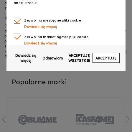
na tej stronie.
dziecinnie proste. Ukulele nastroimy w typowej tonacji C. Struny
stroimy od najniższej A, dalej E, trzecia C, czwarta G. Nasz stroik jest
ustawiony na strojenie chromatyczne. Oznacza to, że dźwięk po
dźwięku będzie pokazywał kolejne etapy strojenia.
Zezwól na niezbędne pliki cookie
Jak sprawdzić, czy ukulele jest dobrze nastrojone?
Porównujemy
Dowiedz się więcej
dźwięk z pierwszej struny A z dźwiękiem struny E naciśniętą na piątym
progu. Dalej: druga struna E – piąty próg. Trzecia struna C – czwarty
Zezwól na marketingowe pliki cookie
próg. Strunę G sprawdzamy w stosunku do struny C. Kiedy na stroiku
Dowiedz się więcej
zapali się zielone światło, struna jest właściwie nastrojona.
Zmniejszamy i zwiększamy naprężenie struny na tej samej zasadzie aż
Zezwól na pliki cookie dotyczące preferencji
Dowiedz się
AKCEPTUJĘ
dotrzemy do dźwięku wzorcowego. I gotowe.
Odmawiam
AKCEPTUJĘ
Dowiedz się więcej
więcej
WSZYSTKIE
Zezwól na ciasteczka analityczne
Dowiedz się więcej
Popularne marki
Zezwalaj na wysyłanie danych użytkownika do
Google w celach reklamowych
Dowiedz się więcej
Zezwalaj na reklamy spersonalizowane
(remarketing)
Dowiedz się więcej