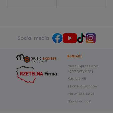
Social media
KONTAKT
Music Express K&K
Jędrzejczyk sp.j.
Kuchary 48
99-314 Krzyżanów
+48 24 356 30 25
Napisz do nas!