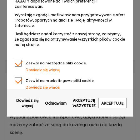
RABATY dopasowane do Twoich preferencji i
LIGHT4ME
LIGHT4ME
zainteresowań.
BELKA LED COB
BELKA LED
PAR 4x30W
FLOWER zestaw
Wyrażając zgodę umożliwiasz nam przygotowywanie ofert
649,00 zł
599,00 zł
i rabatów, opartych na analizie Twojej aktywności w
statyw
oświetleniowy
Internecie.
pokrowiec
Jeśli będziesz nadal korzystać z naszej strony, założymy,
że zgadzasz się na otrzymywanie wszystkich plików cookie
na tej stronie.
DODAJ DO KOSZYKA
DODAJ DO KOSZYKA
Zezwól na niezbędne pliki cookie
OPIS PRODUKTU
Dowiedz się więcej
Zezwól na marketingowe pliki cookie
LIGHT4ME BELKA LED DERBY PAR
to przenośny
Dowiedz się więcej
zestaw oświetleniowy dla mobilnego DJ-a
i
zespołów
Zezwól na pliki cookie dotyczące preferencji
Dowiedz się
AKCEPTUJĘ
eventowych
. W zestawie znajdują się
belka z efektami
Odmawiam
AKCEPTUJĘ
Dowiedz się więcej
więcej
WSZYSTKIE
LED
, wytrzymały, regulowany
statyw
,
pilot
oraz
Zezwól na ciasteczka analityczne
wygodne pokrowce transportowe, dzięki którym sprzęt
Dowiedz się więcej
możemy zabrać ze sobą do każdego auta i na każdą
scenę.
Zezwalaj na wysyłanie danych użytkownika do
Google w celach reklamowych