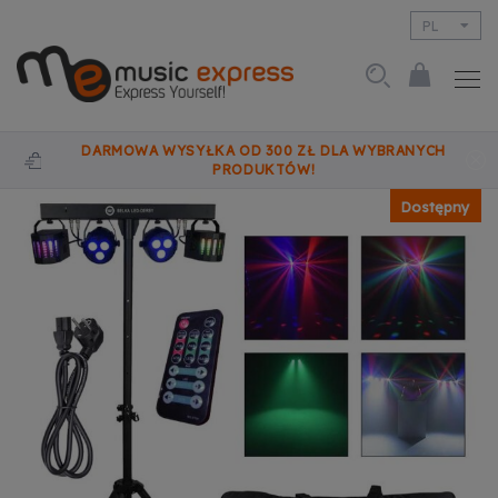
PL
EN
DARMOWA WYSYŁKA OD 300 ZŁ DLA WYBRANYCH
PRODUKTÓW!
Dostępny