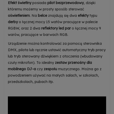
Efekt świetlny
posiada
pilot bezprzewodowy
, dzięki
Dowiedz się więcej
któremu możemy w prosty sposób sterować
Zezwalaj na reklamy spersonalizowane
oświetleniem
. Na
belce
znajdują się dwa
efekty
typu
(remarketing)
derby
o łącznej mocy 15 watów pracujące w palecie
Dowiedz się więcej
RGBW, oraz 2 dwa
reflektory led par
o łącznej mocy 9
warów, pracujące w barwach RGB.
Urządzenie można kontrolować za pomocą sterownika
DMX, pilota lub ręcznie ustawić automatyczny tryb pracy
lub tryb sterowany dźwiękiem z otoczenia (wbudowany
czuły mikrofon). To idealny
zestaw przenośny dla
mobilnego DJ-a
czy
zespołu
muzycznego. Można go z
powodzeniem używać na małych salach, w szkołach,
przedszkolach, pubach itp.