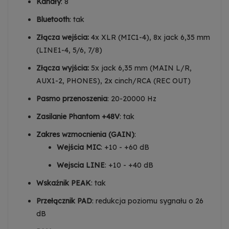
Kanały
: 8
Bluetooth
: tak
Złącza wejścia:
4x XLR (MIC1-4), 8x jack 6,35 mm
(LINE1-4, 5/6, 7/8)
Złącza wyjścia:
5x jack 6,35 mm (MAIN L/R,
AUX1-2, PHONES), 2x cinch/RCA (REC OUT)
Pasmo przenoszenia
: 20-20000 Hz
Zasilanie Phantom +48V
: tak
Zakres wzmocnienia (GAIN)
:
Wejścia MIC
: +10 - +60 dB
Wejscia LINE
: +10 - +40 dB
Wskaźnik PEAK
: tak
Przełącznik PAD
: redukcja poziomu sygnału o 26
dB