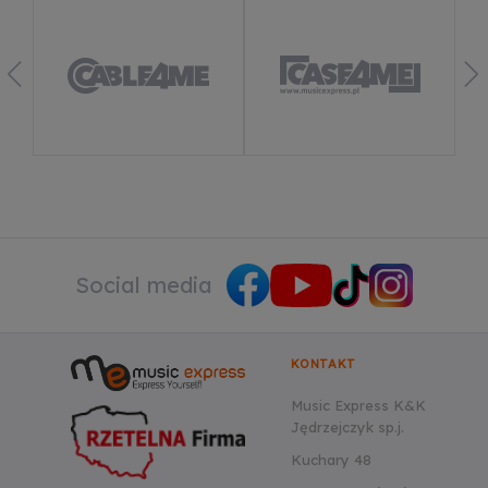
Social media
KONTAKT
Music Express K&K
Jędrzejczyk sp.j.
Kuchary 48