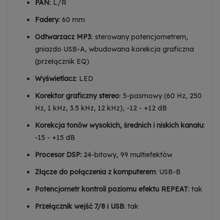
PAN
: L/R
Fadery
: 60 mm
Odtwarzacz MP3
: sterowany potencjometrem,
gniazdo USB-A, wbudowana korekcja graficzna
(przełącznik EQ)
Wyświetlacz
: LED
Korektor graficzny stereo
: 5-pasmowy (60 Hz, 250
Hz, 1 kHz, 3.5 kHz, 12 kHz), -12 - +12 dB
Korekcja tonów wysokich, średnich i niskich kanału
:
-15 - +15 dB
Procesor DSP:
24-bitowy, 99 multiefektów
Złącze do połączenia z komputerem
: USB-B
Potencjometr kontroli poziomu efektu REPEAT
: tak
Przełącznik wejść 7/8 i USB
: tak