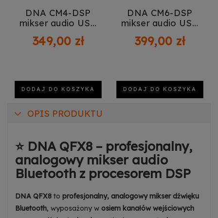
DNA CM4-DSP
DNA CM6-DSP
mikser audio USB
mikser audio USB
MP3 Bluetooth
MP3 Bluetooth
349,00 zł
399,00 zł
Phantom
Phantom
DODAJ DO KOSZYKA
DODAJ DO KOSZYKA
OPIS PRODUKTU
⭐ DNA QFX8 – profesjonalny,
analogowy mikser audio
Bluetooth z procesorem DSP
DNA QFX8
to
profesjonalny,
analogowy mikser dźwięku
Bluetooth
, wyposażony w
osiem kanałów wejściowych