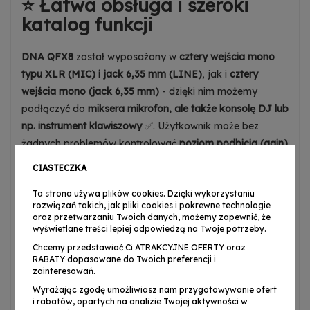
⭐ Łatwa obsługa i szeroki
katalog funkcji
DNA QFX8
został wyposażony w
cztery wejścia mono
typu XLR (MIC) i jack 6,35 mm (LINE)
, jak i
cztery
wejścia mono (jack 6,35 mm)
- dzięki nim możemy
podłączyć do
miksera mikrofon, ale także konsolę DJ lub
np. instrument klawiszowy
✅. Użytkownik może bez
żadnych problemów kontrolować
poziom podbicia (gain)
sygnału dźwiękowego
, poziom zniekształcenia sygnału
CIASTECZKA
dzięki
wskaźnikowi PEAK
, zakres częstotliwości
tonów
Ta strona używa plików cookies. Dzięki wykorzystaniu
wysokich, średnich i niskich kanału
,
poziom panoramy
rozwiązań takich, jak pliki cookies i pokrewne technologie
sygnału kanału
, a także ustawić
poziom sygnału dla
oraz przetwarzaniu Twoich danych, możemy zapewnić, że
wyświetlane treści lepiej odpowiedzą na Twoje potrzeby.
każdego z wejść i wyjść
za pomocą
wygodnych,
ergonomicznych faderów i potencjometrów ✅
. Dzięki
Chcemy przedstawiać Ci ATRAKCYJNE OFERTY oraz
RABATY dopasowane do Twoich preferencji i
wejściu USB-B
- znajdującym się z tyłu miksera - i
zainteresowań.
dołączonym do zestawu przewodowi można
szybko
Wyrażając zgodę umożliwiasz nam przygotowywanie ofert
podłączyć mikser dźwięku do komputera
.
Wbudowane
i rabatów, opartych na analizie Twojej aktywności w