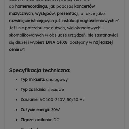
Dowiedz się więcej
do
homerecordingu
, jak podczas
koncertów
muzycznych
,
występów
,
prezentacji
, a także jako
rozwinięcie istniejących już instalacji nagłośnieniowych ✅
.
Jeśli nie potrzebujesz dużych, wielokanałowych i
skomplikowanych w obsłudze urządzeń, nie zastanawiaj
się dłużej i wybierz
DNA QFX8
, dostępny w
najlepszej
cenie ✅!
Specyfikacja techniczna:
Typ miksera
: analogowy
Typ zasilania
: sieciowe
Zasilanie
: AC 100-240V, 50/60 Hz
Zużycie energii
: 20W
Złącze zasilania
: DC