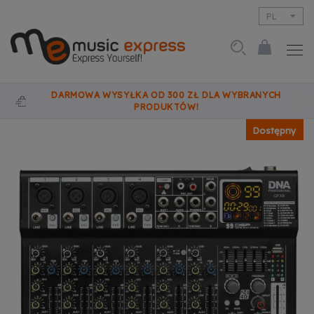
PL
EN
DARMOWA WYSYŁKA OD 300 ZŁ DLA WYBRANYCH
PRODUKTÓW!
Dostępny