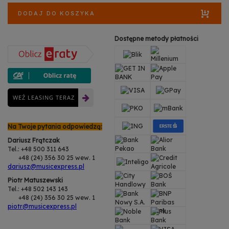
DODAJ DO KOSZYKA
Dostępne metody płatności
WEŹ LEASING TERAZ
Na Twoje pytania odpowiedzą:
Dariusz Frątczak
Tel.: +48 500 311 643
+48 (24) 356 30 25 wew. 1
dariusz@musicexpress.pl
Piotr Matuszewski
Tel.: +48 502 143 143
+48 (24) 356 30 25 wew. 1
piotr@musicexpress.pl