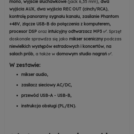
mono
,
wyjście słuchawkowe
(jack 6,35 mm),
dwa
wyjścia AUX
,
dwa wyjścia REC OUT (cinch/RCA)
,
kontrolę panoramy sygnału kanału
,
zasilanie Phantom
+48V
,
złącze USB-B do połączenia z komputerem,
procesor DSP
oraz
intuicyjny odtwarzacz MP3 ✅
. Sprzęt
doskonale sprawdza się jako
mikser sceniczny
podczas
niewielkich występów estradowych i koncertów
,
na
salach prób
, a także w
domowym studio nagrań ✅
.
W zestawie:
mikser audio,
zasilacz sieciowy AC/DC,
przewód USB-A - USB-B,
instrukcja obsługi (PL/EN).