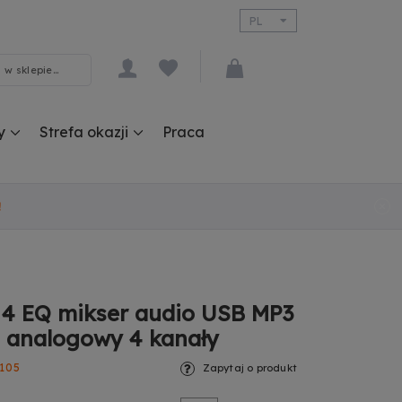
PL
EN
y
Strefa okazji
Praca
!
4 EQ mikser audio USB MP3
h analogowy 4 kanały
105
Zapytaj o produkt