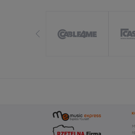
K
M
sp