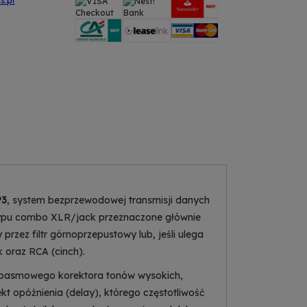
s.pl
3
, system bezprzewodowej transmisji danych
typu combo XLR/jack przeznaczone głównie
zez filtr górnoprzepustowy lub, jeśli ulega
 oraz RCA (cinch).
-pasmowego korektora tonów wysokich,
 opóźnienia (delay), którego częstotliwość