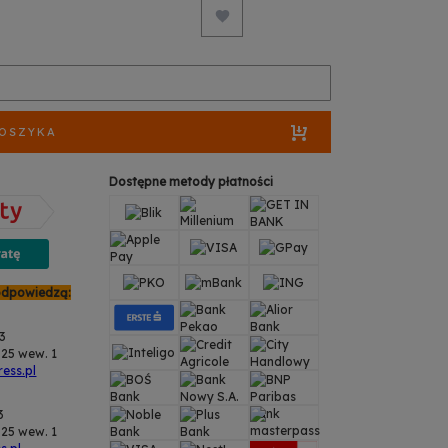
KOSZYKA
Dostępne metody płatności
odpowiedzą:
43
25 wew. 1
ess.pl
3
25 wew. 1