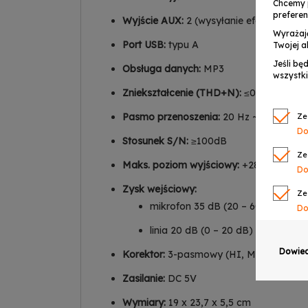
Chcemy 
preferen
Wyjście AUX:
2 (wysyłanie efektu AUX)
Wyrażaj
Port USB:
typu A
Twojej a
Jeśli bę
Obsługa danych:
MP3
wszystki
Zniekształcenie (THD+N):
≤0,01%
Pasmo przenoszenia:
20 Hz ~ 20 kHz
Ze
Do
Stosunek S/N:
≥100dB
Ze
Maks. poziom wyjściowy:
+28 dBu
Do
Zysk wejściowy:
Ze
mikrofon 35 dB (20 – 60 dB)
Do
linia 20 dB (0 – 20 dB)
Ze
Do
Dowied
Korektor:
3-pasmowy (HI, MID, LOW)
Ze
Zasilanie:
DC 5V
Do
Wymiary:
19 x 23,7 x 5,5 cm