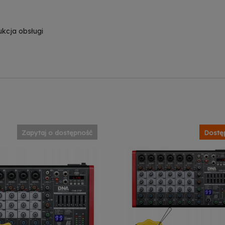
zwalaj na reklamy spersonalizowane (remarketing)
wiedz się więcej
rukcja obsługi
Zapytaj o dostępność
Dostę