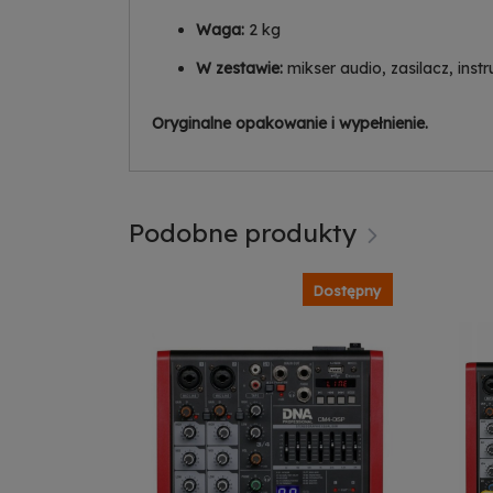
Ze
Do
Waga:
2 kg
W zestawie:
mikser audio, zasilacz, inst
Oryginalne opakowanie i wypełnienie.
Podobne produkty
ostępność
Dostępny