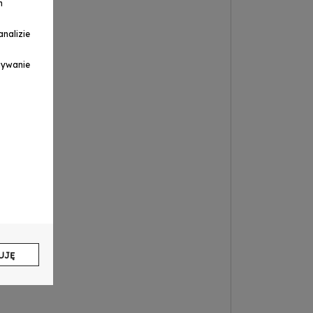
h
nalizie
ymywanie
UJĘ