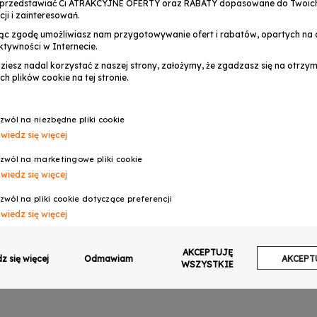
przedstawiać Ci ATRAKCYJNE OFERTY oraz RABATY dopasowane do Twoic
cji i zainteresowań.
ąc zgodę umożliwiasz nam przygotowywanie ofert i rabatów, opartych na a
ktywności w Internecie.
dziesz nadal korzystać z naszej strony, założymy, że zgadzasz się na otrz
ch plików cookie na tej stronie.
zwól na niezbędne pliki cookie
wiedz się więcej
zwól na marketingowe pliki cookie
wiedz się więcej
zwól na pliki cookie dotyczące preferencji
wiedz się więcej
zwól na ciasteczka analityczne
AKCEPTUJĘ
wiedz się więcej
z się więcej
Odmawiam
AKCEPT
WSZYSTKIE
zwalaj na wysyłanie danych użytkownika do Google w celach reklamowych
wiedz się więcej