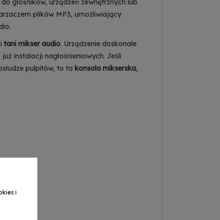
do głośników, urządzeń zewnętrznych lub
rzaczem plików MP3, umożliwiający
dio.
 i
tani mikser audio
. Urządzenie doskonale
ż instalacji nagłośnieniowych. Jeśli
słudze pulpitów, to ta
konsola mikserska
,
kies i