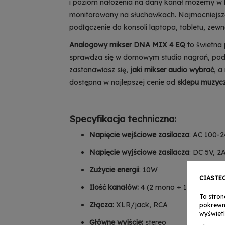
i poziom nałożenia na dany kanał możemy w 
monitorowany na słuchawkach. Najmocniejsz
podłączenie do konsoli laptopa, tabletu, zew
Analogowy mikser DNA MIX 4 EQ
to świetna 
sprawdza się w domowym studio nagrań, podcza
zastanawiasz się,
jaki mikser audio wybrać
, a
dostępna w najlepszej cenie od
sklepu muzyc
Specyfikacja techniczna:
Napięcie wejściowe zasilacza
: AC 100-
Napięcie wyjściowe zasilacza
: DC 5V, 2
Zużycie energii
: 10W
CIASTE
Ilość kanałów:
4 (2 mono + 1 stereo)
Ta stron
Złącza:
XLR/jack, RCA
pokrewn
wyświetl
Główne wyjście:
stereo