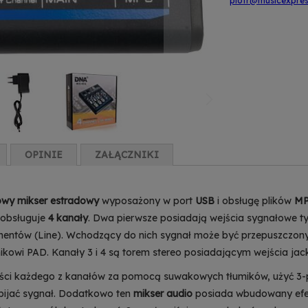
piotr@musicexpres
OPINIE
ZAŁĄCZNIKI
wy mikser estradowy
wyposażony w port
USB
i obsługę plików
MP
 obsługuje
4 kanały
. Dwa pierwsze posiadają wejścia sygnałowe 
entów (Line). Wchodzący do nich sygnał może być przepuszczony pr
ikowi PAD. Kanały 3 i 4 są torem stereo posiadającym wejścia jack
ści każdego z kanałów za pomocą suwakowych tłumików, użyć 3
dbijać sygnał. Dodatkowo ten
mikser audio
posiada wbudowany efekt