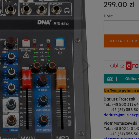
299,00 zł
Ilość
DODAJ DO 
Na Twoje pytania 
Dariusz Frątczak
Tel.: +48 500 311 6
+48 (24) 356 30 
dariusz@musicexpr
Piotr Matuszewski
Tel.: +48 502 143 14
+48 (24) 356 30 