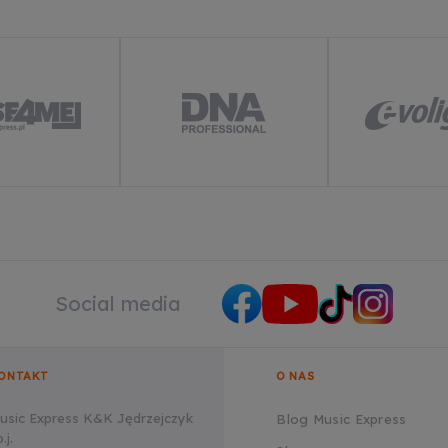
Social media
ONTAKT
O NAS
usic Express K&K Jędrzejczyk
Blog Music Express
.j.