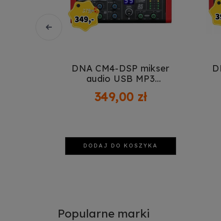
ikser
DNA CM4-DSP mikser
D
anałowy
audio USB MP3
udio USB
Bluetooth Phantom
ł
349,00 zł
ĘPNY
DODAJ DO KOSZYKA
Popularne marki