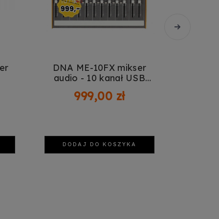
er
DNA ME-10FX mikser
DNA M
audio - 10 kanał USB
audi
m
Bluetooth
999,00 zł
1
DODAJ DO KOSZYKA
DOD