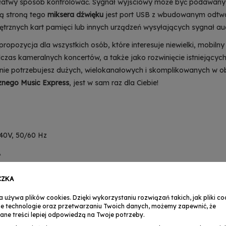
łatwy sposób kontrolować. Sygnał wyjściowy może być podawany 
ą stroną tego
miksera dźwięku
jest port USB z wbudowanym odtwa
nętrznych kart pamięci lub innych urządzeń wysyłających sygnał au
propozycja dla wszystkich osób, które interesuje niewielki, mobilny
s kameralnych koncertów, a także jako rozwinięcie istniejących ju
 nie potrzebujesz dużych, wielokanałowych i skomplikowanych w ob
znego
Music Express
, jest w sam raz dla Ciebie!
240V, 50/60 Hz
A
CZKA
a używa plików cookies. Dzięki wykorzystaniu rozwiązań takich, jak pliki coo
e technologie oraz przetwarzaniu Twoich danych, możemy zapewnić, że
ane treści lepiej odpowiedzą na Twoje potrzeby.