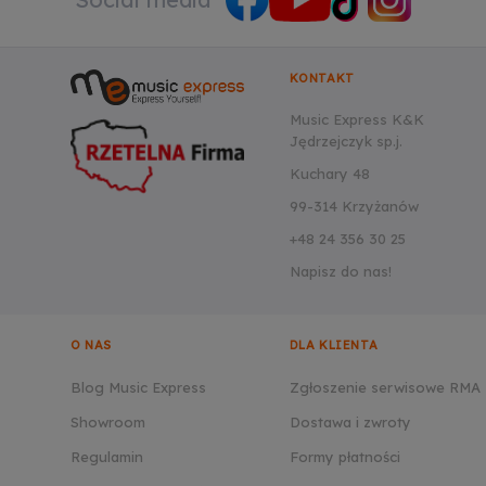
KONTAKT
Music Express K&K
Jędrzejczyk sp.j.
Kuchary 48
99-314 Krzyżanów
+48 24 356 30 25
Napisz do nas!
O NAS
DLA KLIENTA
Blog Music Express
Zgłoszenie serwisowe RMA
Showroom
Dostawa i zwroty
Regulamin
Formy płatności