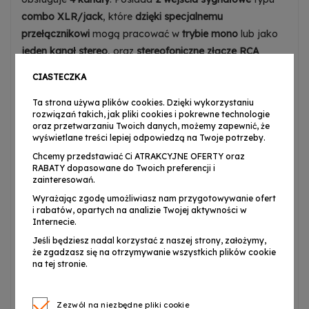
combo XLR/jack
, które
dzięki specjalnemu
przełącznikowi
mogą pracować w
trybie mono
lub jako
jeden kanał stereo
, oraz
stereofoniczne złącze RCA
(cinch) dla kanału
3
i
4
. Użytkownik może
kontrolować
CIASTECZKA
poziom głośności każdego z kanałów
, użyć
2-
pasmowego korektora tonów wysokich
i
niskich
, a także
Ta strona używa plików cookies. Dzięki wykorzystaniu
rozwiązań takich, jak pliki cookies i pokrewne technologie
podbić sygnał
na wejściach
1
i
2
.
oraz przetwarzaniu Twoich danych, możemy zapewnić, że
wyświetlane treści lepiej odpowiedzą na Twoje potrzeby.
Chcemy przedstawiać Ci ATRAKCYJNE OFERTY oraz
RABATY dopasowane do Twoich preferencji i
⭐ Mikser dźwięku z efektami
zainteresowań.
Wyrażając zgodę umożliwiasz nam przygotowywanie ofert
i rabatów, opartych na analizie Twojej aktywności w
Mikser DNA MIX 4U
posiada
wbudowany efekt
Internecie.
opóźnienia
(delay), którego
częstotliwość
i
poziom
Jeśli będziesz nadal korzystać z naszej strony, założymy,
nałożenia na dany kanał
możemy w łatwy sposób
że zgadzasz się na otrzymywanie wszystkich plików cookie
kontrolować
. Sygnał wyjściowy może być
podawany do
na tej stronie.
głośników
lub
monitorowany na słuchawkach
.
✅
Najmocniejszą stroną tego miksera dźwięku
jest
port
Zezwól na niezbędne pliki cookie