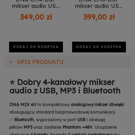
mikser audio USB
mikser audio USB
MP3 Bluetooth
MP3 Bluetooth
349,00 zł
399,00 zł
Phantom
Phantom
DODAJ DO KOSZYKA
DODAJ DO KOSZYKA
OPIS PRODUKTU
⭐ Dobry 4-kanałowy mikser
audio z USB, MP3 i Bluetooth
DNA MIX 4U
to kompaktowy
analogowy mikser dźwięki
obsługujący standard bezprzewodowej komunikacji
✅
Bluetooth
, wyposażony w port
USB
i obsługę
plików
MP3
oraz zasilanie
Phantom +48V
. Urządzenie
obsługuje
4 kanały
. Posiada
2 wejścia sygnałowe
typu