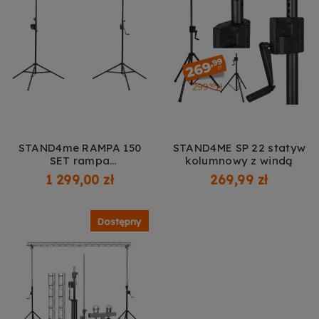
Zezwalaj na wysyłanie danych użytkownika do
Google w celach reklamowych
Dowiedz się więcej
Zezwalaj na reklamy spersonalizowane
(remarketing)
Dowiedz się więcej
STAND4me RAMPA 150
STAND4ME SP 22 statyw
SET rampa
kolumnowy z windą
oświetleniowa
1 299,00 zł
269,99 zł
Dostępny