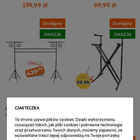
kolumnowy żelazny
żelazny czarny
139,99 zł
69,99 zł
czarny podstawa
podstawa kolumnowa
kolumnowa pin
pin zabezpieczający do
zabezpieczający
30 kg
Dostępny
Dostępny
pokrowiec zestaw 2 szt.
OKAZJA
OKAZJA
CIASTECZKA
STAND4ME DJ GT rampa
STAND4ME X6 statyw
oświetleniowa statyw na
pod klawisze podwójny
Ta strona używa plików cookies. Dzięki wykorzystaniu
oświetlenie 3 metry 18
regulowany solidny
429,99 zł
99,99 zł
rozwiązań takich, jak pliki cookies i pokrewne technologie
punktów montażowych
oraz przetwarzaniu Twoich danych, możemy zapewnić, że
2x belka poprzeczna
wyświetlane treści lepiej odpowiedzą na Twoje potrzeby.