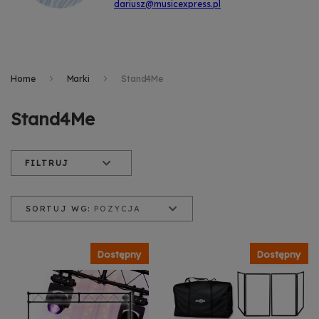
dariusz@musicexpress.pl
Home
Marki
Stand4Me
Stand4Me
FILTRUJ
SORTUJ WG:
POZYCJA
Pozycja
Nazwa produktu
Cena od najniższej
Dostępny
Dostępny
Cena od najwyższej