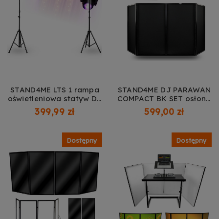
STAND4ME LTS 1 rampa
STAND4ME DJ PARAWAN
oświetleniowa statyw DJ
COMPACT BK SET osłona
brama wolnostojąca
ekran składany 4-
399,99 zł
599,00 zł
konstrukcja sceniczna
panelowy 4x czarna
do 100 kg stal czarna
lycra pokrowiec
240-400 cm
transportowy zestaw
Dostępny
Dostępny