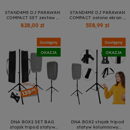
STAND4ME DJ PARAWAN
STAND4ME DJ PARAWAN
COMPACT SET zestaw z
COMPACT osłona ekran +
pokrowcem + CZARNY
materiał czarny osłona
828,00 zł
558,99 zł
MATERIAŁ osłona 4 szt
komplet 4 szt.
Dostępny
Dostępny
OKAZJA
OKAZJA
DNA BOX2 SET BAG
DNA BOX2 stojak tripod
stojak tripod statyw
statyw kolumnowy