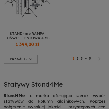
STAND4me RAMPA
OŚWIETLENIOWA 4 M
KONSTRUKCJA TRUSS
1 399,00 zł
Strona
Obecnie czytasz stronę
Strona
Strona
Strona
Strona
St
Na
1
2
3
4
5
POKAŻ:
15
Statywy Stand4Me
Stand4Me
to marka oferująca szeroki wybór
statywów do kolumn głośnikowych. Poprzez
połączenie wysokiej jakości i przystępnych cen