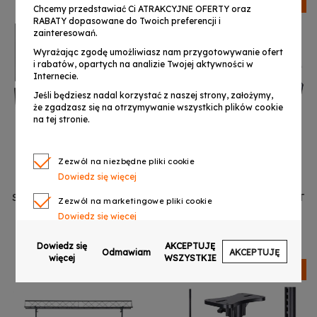
Dostępny
Dostępny
Chcemy przedstawiać Ci ATRAKCYJNE OFERTY oraz
RABATY dopasowane do Twoich preferencji i
zainteresowań.
Wyrażając zgodę umożliwiasz nam przygotowywanie ofert
i rabatów, opartych na analizie Twojej aktywności w
Internecie.
Jeśli będziesz nadal korzystać z naszej strony, założymy,
że zgadzasz się na otrzymywanie wszystkich plików cookie
na tej stronie.
Zezwól na niezbędne pliki cookie
Dowiedz się więcej
STAND4ME DJ PARAWAN
STAND4ME WIND UP KIT
Zezwól na marketingowe pliki cookie
LYCRA materiał czarny
BASIC regulowany
Dowiedz się więcej
osłona komplet 4 szt.
adapter trawersu
128,99 zł
99,99 zł
kratownicy
Zezwól na pliki cookie dotyczące preferencji
Dowiedz się
AKCEPTUJĘ
Odmawiam
AKCEPTUJĘ
Dowiedz się więcej
więcej
WSZYSTKIE
Dostępny
Dostępny
Zezwól na ciasteczka analityczne
Dowiedz się więcej