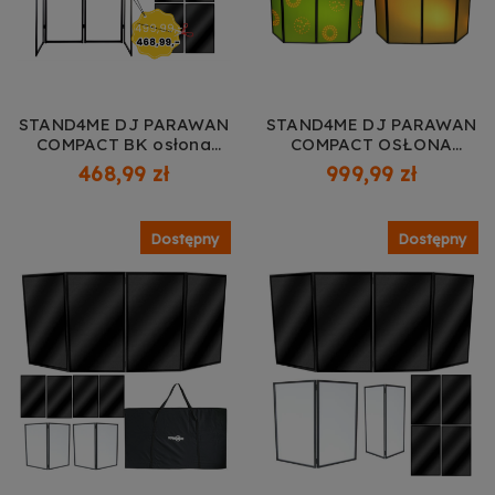
STAND4ME DJ PARAWAN
STAND4ME DJ PARAWAN
COMPACT BK osłona
COMPACT OSŁONA
ekran
EKRAN + DJ MOBILE PRO
468,99 zł
999,99 zł
STATYW DJ +
DOSTAWKA
Dostępny
Dostępny