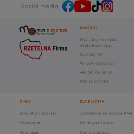
Social media
KONTAKT
Music Express K&K
Jędrzejczyk sp.j.
Kuchary 48
99-314 Krzyżanów
+48 24 356 30 25
Napisz do nas!
O NAS
DLA KLIENTA
Blog Music Express
Zgłoszenie serwisowe RMA
Showroom
Dostawa i zwroty
Regulamin
Formy płatności