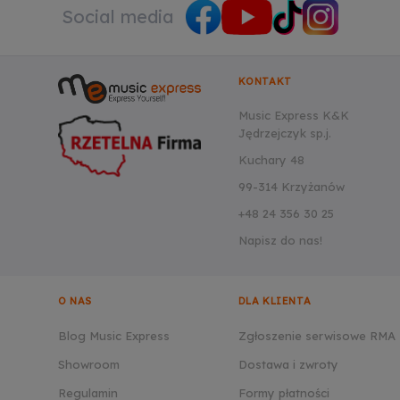
Social media
KONTAKT
Music Express K&K
Jędrzejczyk sp.j.
Kuchary 48
99-314 Krzyżanów
+48 24 356 30 25
Napisz do nas!
O NAS
DLA KLIENTA
Blog Music Express
Zgłoszenie serwisowe RMA
Showroom
Dostawa i zwroty
Regulamin
Formy płatności