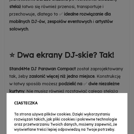
stelaż
łatwo się również przenosi, transportuje i
przechowuje, dlatego to ✅
idealne rozwiązanie dla
mobilnych DJ-ów
,
zespołów eventowych
i
artystów
solowych
.
⭐ Dwa ekrany DJ-skie? Tak!
Stand4Me DJ Parawan Compact
został zaprojektowany
tak, żeby
zasłonić więcej niż jedno miejsce
. Konstrukcję
w łatwy sposób możesz
podzielić na
✅
dwie niezależne
kurtyny
. Nie musisz również rozstawiać całego stelaża
kiedy wiesz, że będzie Ci potrzebny
mały parawan
. Dzięki
CIASTECZKA
temu
oszczędzasz czas
i możesz zająć się
na scenie tym,
co naprawdę ważne
.
Ta strona używa plików cookies. Dzięki wykorzystaniu
rozwiązań takich, jak pliki cookies i pokrewne technologie
oraz przetwarzaniu Twoich danych, możemy zapewnić, że
wyświetlane treści lepiej odpowiedzą na Twoje potrzeby.