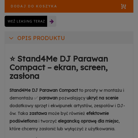
DODAJ DO KOSZYKA
WEŹ LEASING TERAZ
OPIS PRODUKTU
⭐ Stand4Me DJ Parawan
Compact – ekran, screen,
zasłona
Stand4Me DJ Parawan Compact
to prosty w montażu i
demontażu ✅
parawan
pozwalający
ukryć na scenie
dodatkowy sprzęt i ekwipunek artystów, zespołów i DJ-
ów. Taka
zastawa
może być również
efektownie
podświetlona
i tworzyć
elegancką oprawę dla miejsc
,
które chcemy zasłonić lub wyłączyć z użytkowania.