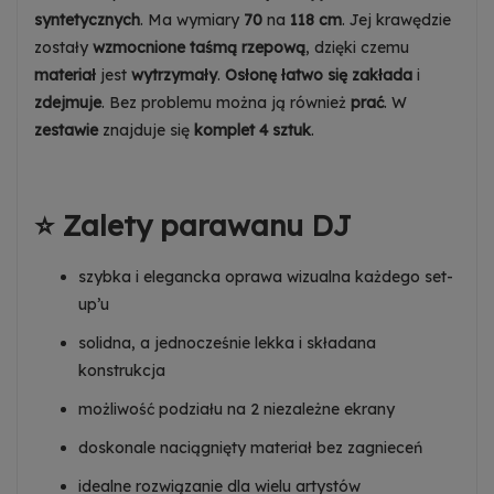
Zezwalaj na wysyłanie danych użytkownika do
syntetycznych
. Ma wymiary
70
na
118 cm
. Jej krawędzie
Google w celach reklamowych
Dowiedz się więcej
zostały
wzmocnione taśmą rzepową
, dzięki czemu
materiał
jest
wytrzymały
.
Osłonę łatwo się zakłada
i
Zezwalaj na reklamy spersonalizowane
(remarketing)
zdejmuje
. Bez problemu można ją również
prać
. W
Dowiedz się więcej
zestawie
znajduje się
komplet 4 sztuk
.
⭐ Zalety parawanu DJ
szybka i elegancka oprawa wizualna każdego set-
up’u
solidna, a jednocześnie lekka i składana
konstrukcja
możliwość podziału na 2 niezależne ekrany
doskonale naciągnięty materiał bez zagnieceń
idealne rozwiązanie dla wielu artystów