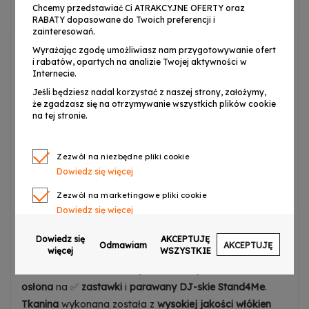
⭐ Biała lycra do parawanu DJ
Chcemy przedstawiać Ci ATRAKCYJNE OFERTY oraz
RABATY dopasowane do Twoich preferencji i
zainteresowań.
Elegancki wygląd
Stand4Me DJ Parawan Compact
Wyrażając zgodę umożliwiasz nam przygotowywanie ofert
zawdzięcza również czterem białym, elastycznym
i rabatów, opartych na analizie Twojej aktywności w
Internecie.
materiałom. Syntetyczna, pokryta ogniotrwałym
Jeśli będziesz nadal korzystać z naszej strony, założymy,
preparatem ✅
lycra
jest mocowana do stelaża za
że zgadzasz się na otrzymywanie wszystkich plików cookie
pomocą rzepowych pasów przymocowanych do
na tej stronie.
stalowych profilów i przyszytych do krawędzi tkanin.
Dzięki temu
materiał jest dobrze naciągnięty
i tworzy
Zezwól na niezbędne pliki cookie
jednolitą
,
gładką powierzchnię
. Wszelkie
zabrudzenia
Dowiedz się więcej
łatwo się zmywa
lub po prostu
pierze w pralce
.
Zezwól na marketingowe pliki cookie
Dowiedz się więcej
⭐ Czarny materiał lycra do
parawanu DJ
Zezwól na pliki cookie dotyczące preferencji
Dowiedz się
AKCEPTUJĘ
Odmawiam
AKCEPTUJĘ
Dowiedz się więcej
więcej
WSZYSTKIE
Stand4Me DJ Parawan Lycra
to
elastyczna
,
czarna
Zezwól na ciasteczka analityczne
osłona
na ✅
zastawki
i
parawany DJ-skie Stand4Me
.
Dowiedz się więcej
Tkanina
wykonana została z
wysokiej jakości włókien