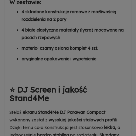
W zestawie:
4 składane konstrukcje ramowe z możliwością
rozdzielenia na 2 pary
4 białe elastyczne materiały (lycra) mocowane na
pasach rzepowych
materiał czarny osłona komplet 4 szt.
oryginalne opakowanie i wypełnienie
⭐ DJ Screen i jakość
Stand4Me
Stelaż
ekranu Stand4Me DJ Parawan Compact
wykonany został z
wysokiej jakości stalowych profili
.
Dzięki temu cała konstrukcja jest stosunkowo
lekka
, a
jednocześnie
bardzo stabilna
po rozłożeniu.
Składany