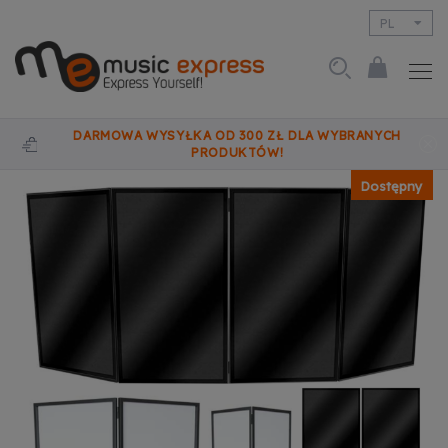
PL
EN
DARMOWA WYSYŁKA OD 300 ZŁ DLA WYBRANYCH
PRODUKTÓW!
Dostępny