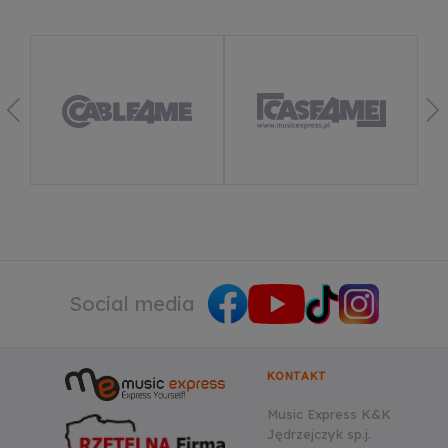
(remarketing)
Dowiedz się więcej
Social media
KONTAKT
Music Express K&K
Jędrzejczyk sp.j.