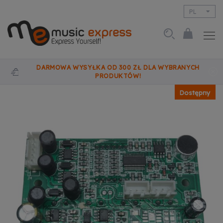
PL
EN
DARMOWA WYSYŁKA OD 300 ZŁ DLA WYBRANYCH
PRODUKTÓW!
Dostępny