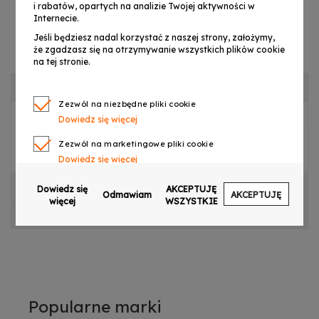
i rabatów, opartych na analizie Twojej aktywności w
Internecie.
Jeśli będziesz nadal korzystać z naszej strony, założymy,
że zgadzasz się na otrzymywanie wszystkich plików cookie
na tej stronie.
OPIS PRODUKTU
Zezwól na niezbędne pliki cookie
Dowiedz się więcej
Płyta główna do LIGHT4ME QUAD PAR 8x10W RGBW
Zezwól na marketingowe pliki cookie
LED
Dowiedz się więcej
Zezwól na pliki cookie dotyczące preferencji
CECHY PRODUKTU
Dowiedz się
AKCEPTUJĘ
Odmawiam
AKCEPTUJĘ
Dowiedz się więcej
więcej
WSZYSTKIE
OPINIE
Zezwól na ciasteczka analityczne
Dowiedz się więcej
Zezwalaj na wysyłanie danych użytkownika do
Google w celach reklamowych
Dowiedz się więcej
Popularne marki
Zezwalaj na reklamy spersonalizowane