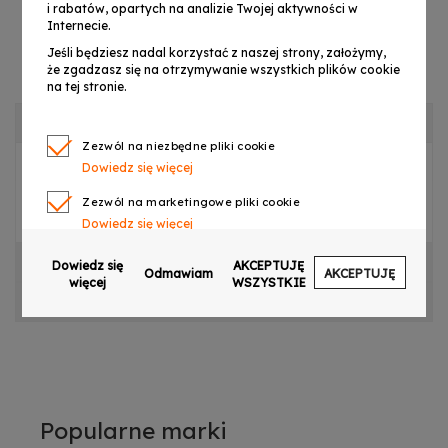
i rabatów, opartych na analizie Twojej aktywności w
Internecie.
Jeśli będziesz nadal korzystać z naszej strony, założymy,
że zgadzasz się na otrzymywanie wszystkich plików cookie
na tej stronie.
OPIS PRODUKTU
Zezwól na niezbędne pliki cookie
Dowiedz się więcej
Pokrywa ramienia lewego/prawego do LIGHT4ME 2R
Zezwól na marketingowe pliki cookie
BEAM
Dowiedz się więcej
Zezwól na pliki cookie dotyczące preferencji
CECHY PRODUKTU
Dowiedz się
AKCEPTUJĘ
Odmawiam
AKCEPTUJĘ
Dowiedz się więcej
więcej
WSZYSTKIE
OPINIE
Zezwól na ciasteczka analityczne
Dowiedz się więcej
Zezwalaj na wysyłanie danych użytkownika do
Google w celach reklamowych
Dowiedz się więcej
Popularne marki
Zezwalaj na reklamy spersonalizowane