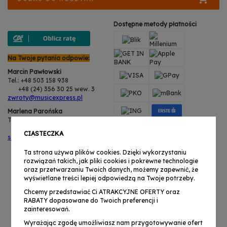
Dostępne metody płatności
Na Twoje pytania odpowie:
Marcin Pawłowski
Tel.: +48 503 158 938
+48 (24) 356 30 25 wew. 3
zwroty@musicexpress.pl
Marlena Parońska
Tel.: +48 503 158 938
+48 (24) 356 30 25 wew. 3
CIASTECZKA
serwis@musicexpress.pl
Ta strona używa plików cookies. Dzięki wykorzystaniu
rozwiązań takich, jak pliki cookies i pokrewne technologie
oraz przetwarzaniu Twoich danych, możemy zapewnić, że
wyświetlane treści lepiej odpowiedzą na Twoje potrzeby.
Chcemy przedstawiać Ci ATRAKCYJNE OFERTY oraz
RABATY dopasowane do Twoich preferencji i
zainteresowań.
Wyrażając zgodę umożliwiasz nam przygotowywanie ofert