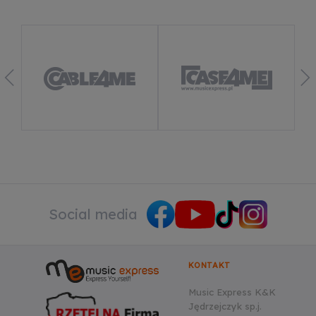
(remarketing)
Dowiedz się więcej
Social media
KONTAKT
Music Express K&K
Jędrzejczyk sp.j.