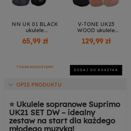
NN UK 01 BLACK
V-TONE UK23
ukulele
WOOD ukulele
sopranowe
koncertowe
65,99 zł
129,99 zł
czarne pokrowiec
akustyczne 23" +
pokrowiec
TOWAR NIEDOSTĘPNY
DODAJ DO KOSZYKA
OPIS PRODUKTU
⭐ Ukulele sopranowe Suprimo
UK21 SET DW – idealny
zestaw na start dla każdego
młodego muzyka!