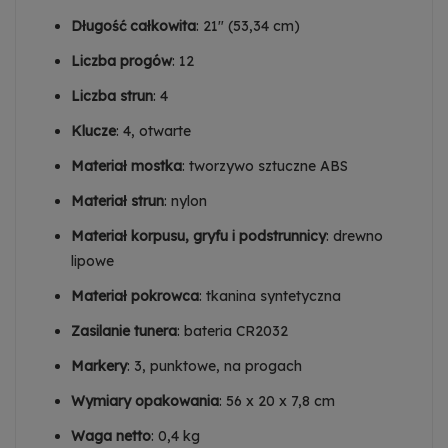
Długość całkowita
: 21" (53,34 cm)
Liczba progów
: 12
Liczba strun
: 4
Klucze
: 4, otwarte
Materiał mostka
: tworzywo sztuczne ABS
Materiał strun
: nylon
Materiał korpusu, gryfu i podstrunnicy
: drewno
lipowe
Materiał pokrowca
: tkanina syntetyczna
Zasilanie tunera
: bateria CR2032
Markery
: 3, punktowe, na progach
Wymiary opakowania
: 56 x 20 x 7,8 cm
Waga netto
: 0,4 kg