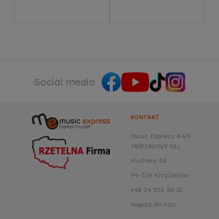
Social media
KONTAKT
Music Express K&K
Jędrzejczyk sp.j.
Kuchary 48
99-314 Krzyżanów
+48 24 356 30 25
Napisz do nas!