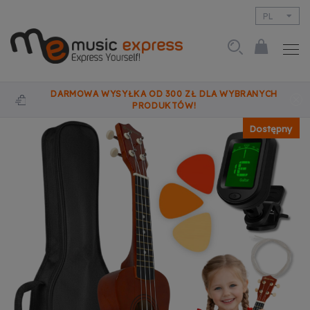
PL
EN
DARMOWA WYSYŁKA OD 300 ZŁ DLA WYBRANYCH
PRODUKTÓW!
Dostępny