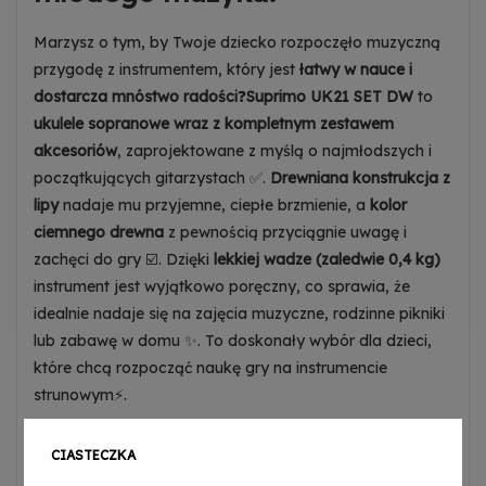
Marzysz o tym, by Twoje dziecko rozpoczęło muzyczną
przygodę z instrumentem, który jest
łatwy w nauce i
dostarcza mnóstwo radości
❓
Suprimo UK21 SET DW
to
ukulele sopranowe wraz z kompletnym zestawem
akcesoriów
, zaprojektowane z myślą o najmłodszych i
początkujących gitarzystach ✅.
Drewniana konstrukcja z
lipy
nadaje mu przyjemne, ciepłe brzmienie, a
kolor
ciemnego drewna
z pewnością przyciągnie uwagę i
zachęci do gry ☑️. Dzięki
lekkiej wadze (zaledwie 0,4 kg)
instrument jest wyjątkowo poręczny, co sprawia, że
idealnie nadaje się na zajęcia muzyczne, rodzinne pikniki
lub zabawę w domu ✨. To doskonały wybór dla dzieci,
które chcą rozpocząć naukę gry na instrumencie
strunowym⚡.
W zestawie:
CIASTECZKA
➡️
ukulele sopranowe
,