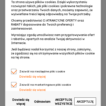
Ta strona używa plików cookies. Dzięki wykorzystaniu
➡️
pokrowiec
,
rozwiązań takich, jak pliki cookies i pokrewne technologie
➡️
3 kostki do gry
,
oraz przetwarzaniu Twoich danych, możemy zapewnić, że
➡️
zapasowe struny
,
wyświetlane treści lepiej odpowiedzą na Twoje potrzeby.
➡️
tuner
,
Chcemy przedstawiać Ci ATRAKCYJNE OFERTY oraz
RABATY dopasowane do Twoich preferencji i
➡️
bateria CR2032 do tunera
.
zainteresowań.
Wyrażając zgodę umożliwiasz nam przygotowywanie ofert
i rabatów, opartych na analizie Twojej aktywności w
Internecie.
⭐ Stworzony dla najmłodszych
Jeśli będziesz nadal korzystać z naszej strony, założymy,
muzyków – bezpieczny, lekki i
że zgadzasz się na otrzymywanie wszystkich plików cookie
na tej stronie.
kolorowy
Dzięki
kompaktowej długości 21 cali (53,34 cm)
ukulele
Zezwól na niezbędne pliki cookie
jest idealne dla dzieci w wieku szkolnym, jak i
Dowiedz się więcej
przedszkolnym ✔️.
Dwanaście progów i cztery, miękkie
Zezwól na marketingowe pliki cookie
nylonowe struny
gwarantują wygodną grę bez ryzyka
Dowiedz się więcej
skaleczenia palców❗
Klucze otwarte
pozwalają na łatwą
Zezwól na pliki cookie dotyczące preferencji
Dowiedz się
AKCEPTUJĘ
regulację dźwięku, a
punktowe markery
na progach
Odmawiam
AKCEPTUJĘ
Dowiedz się więcej
więcej
WSZYSTKIE