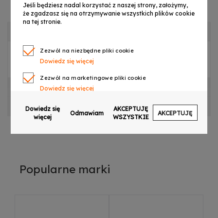
Jeśli będziesz nadal korzystać z naszej strony, założymy,
że zgadzasz się na otrzymywanie wszystkich plików cookie
na tej stronie.
OPIS PRODUKTU
Zezwól na niezbędne pliki cookie
S. LIGHT4ME SEMAFOR PŁYTA LED
Dowiedz się więcej
Zezwól na marketingowe pliki cookie
CECHY PRODUKTU
Dowiedz się więcej
Zezwól na pliki cookie dotyczące preferencji
OPINIE
Dowiedz się
AKCEPTUJĘ
Odmawiam
AKCEPTUJĘ
Dowiedz się więcej
więcej
WSZYSTKIE
Zezwól na ciasteczka analityczne
Dowiedz się więcej
Zezwalaj na wysyłanie danych użytkownika do
Popularne marki
Google w celach reklamowych
Dowiedz się więcej
Zezwalaj na reklamy spersonalizowane
(remarketing)
Dowiedz się więcej