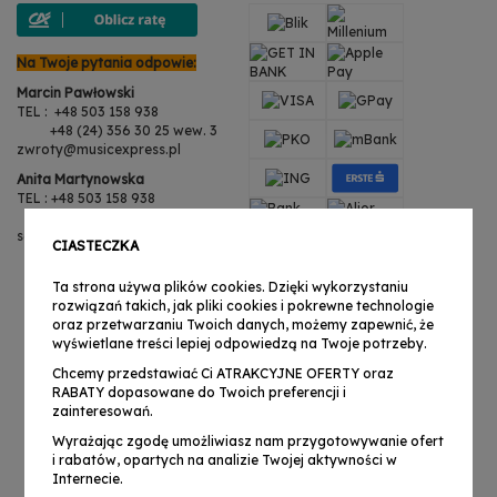
Na Twoje pytania odpowie:
Marcin Pawłowski
TEL : +48 503 158 938
+48 (24) 356 30 25 wew. 3
zwroty@musicexpress.pl
Anita Martynowska
TEL : +48 503 158 938
+48 (24) 356 30 25 wew. 3
serwis@musicexpress.pl
CIASTECZKA
Ta strona używa plików cookies. Dzięki wykorzystaniu
rozwiązań takich, jak pliki cookies i pokrewne technologie
oraz przetwarzaniu Twoich danych, możemy zapewnić, że
wyświetlane treści lepiej odpowiedzą na Twoje potrzeby.
Chcemy przedstawiać Ci ATRAKCYJNE OFERTY oraz
RABATY dopasowane do Twoich preferencji i
zainteresowań.
Wyrażając zgodę umożliwiasz nam przygotowywanie ofert
i rabatów, opartych na analizie Twojej aktywności w
Internecie.