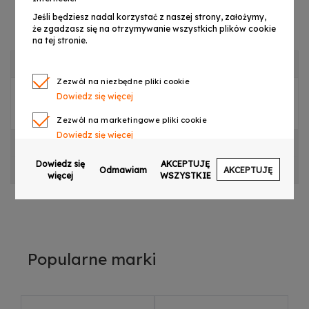
Jeśli będziesz nadal korzystać z naszej strony, założymy,
że zgadzasz się na otrzymywanie wszystkich plików cookie
na tej stronie.
OPIS PRODUKTU
Zezwól na niezbędne pliki cookie
Dowiedz się więcej
S. LIGHT4ME S 700 W LED BALL POMPA
Zezwól na marketingowe pliki cookie
Dowiedz się więcej
CECHY PRODUKTU
Zezwól na pliki cookie dotyczące preferencji
Dowiedz się
AKCEPTUJĘ
OPINIE
Odmawiam
AKCEPTUJĘ
Dowiedz się więcej
więcej
WSZYSTKIE
Zezwól na ciasteczka analityczne
Dowiedz się więcej
Zezwalaj na wysyłanie danych użytkownika do
Google w celach reklamowych
Popularne marki
Dowiedz się więcej
Zezwalaj na reklamy spersonalizowane
(remarketing)