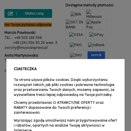
Dostępne metody płatności
Na Twoje pytania odpowie:
Marcin Pawłowski
TEL : +48 503 158 938
+48 (24) 356 30 25 wew. 3
zwroty@musicexpress.pl
Anita Martynowska
TEL : +48 503 158 938
+48 (24) 356 30 25 wew. 3
CIASTECZKA
serwis@musicexpress.pl
Ta strona używa plików cookies. Dzięki wykorzystaniu
rozwiązań takich, jak pliki cookies i pokrewne technologie
oraz przetwarzaniu Twoich danych, możemy zapewnić, że
wyświetlane treści lepiej odpowiedzą na Twoje potrzeby.
Chcemy przedstawiać Ci ATRAKCYJNE OFERTY oraz
RABATY dopasowane do Twoich preferencji i
zainteresowań.
Wyrażając zgodę umożliwiasz nam przygotowywanie ofert
i rabatów, opartych na analizie Twojej aktywności w
Internecie.