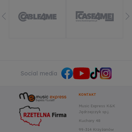
Dowiedz się więcej
Social media
KONTAKT
Music Express K&K
Jędrzejczyk sp.j.
Kuchary 48
99-314 Krzyżanów