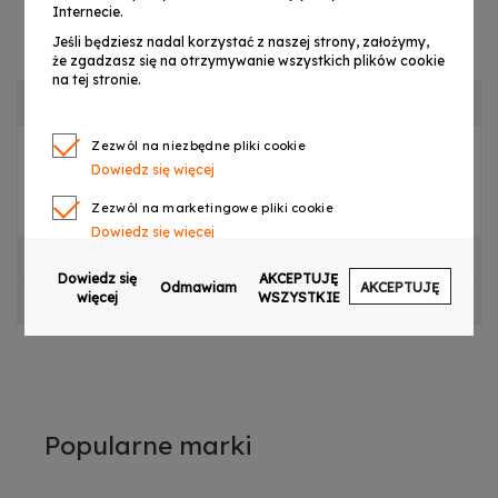
Internecie.
Jeśli będziesz nadal korzystać z naszej strony, założymy,
że zgadzasz się na otrzymywanie wszystkich plików cookie
na tej stronie.
OPIS PRODUKTU
Zezwól na niezbędne pliki cookie
Dowiedz się więcej
S. LIGHT4ME PREMIUM ZOOM WASH 1910 RGBW
PŁYTA LED
Zezwól na marketingowe pliki cookie
Dowiedz się więcej
CECHY PRODUKTU
Zezwól na pliki cookie dotyczące preferencji
Dowiedz się
AKCEPTUJĘ
Odmawiam
AKCEPTUJĘ
Dowiedz się więcej
więcej
WSZYSTKIE
OPINIE
Zezwól na ciasteczka analityczne
Dowiedz się więcej
Zezwalaj na wysyłanie danych użytkownika do
Google w celach reklamowych
Dowiedz się więcej
Popularne marki
Zezwalaj na reklamy spersonalizowane
(remarketing)