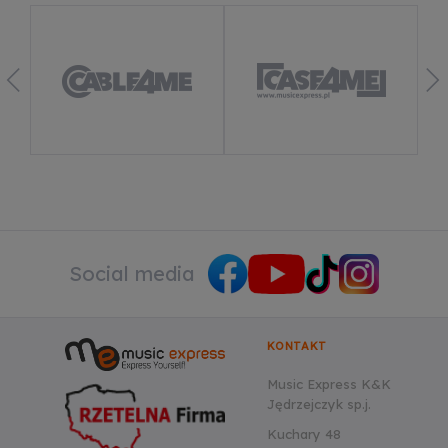
Dowiedz się więcej
Social media
KONTAKT
Music Express K&K
Jędrzejczyk sp.j.
Kuchary 48