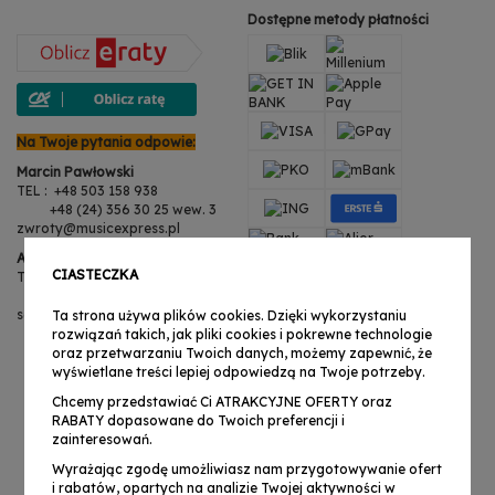
Dostępne metody płatności
Na Twoje pytania odpowie:
Marcin Pawłowski
TEL : +48 503 158 938
+48 (24) 356 30 25 wew. 3
zwroty@musicexpress.pl
Anita Martynowska
CIASTECZKA
TEL : +48 503 158 938
+48 (24) 356 30 25 wew. 3
serwis@musicexpress.pl
Ta strona używa plików cookies. Dzięki wykorzystaniu
rozwiązań takich, jak pliki cookies i pokrewne technologie
oraz przetwarzaniu Twoich danych, możemy zapewnić, że
wyświetlane treści lepiej odpowiedzą na Twoje potrzeby.
Chcemy przedstawiać Ci ATRAKCYJNE OFERTY oraz
RABATY dopasowane do Twoich preferencji i
zainteresowań.
Wyrażając zgodę umożliwiasz nam przygotowywanie ofert
i rabatów, opartych na analizie Twojej aktywności w