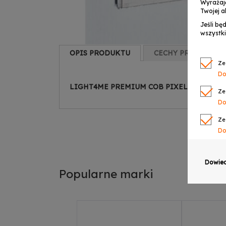
Wyrażaj
Twojej a
Jeśli bę
wszystki
OPIS PRODUKTU
CECHY PRODUKTU
Ze
Do
LIGHT4ME PREMIUM COB PIXEL BAR 8X40
Ze
Do
Ze
Do
Ze
Do
Dowied
Popularne marki
Ze
Do
Ze
Do