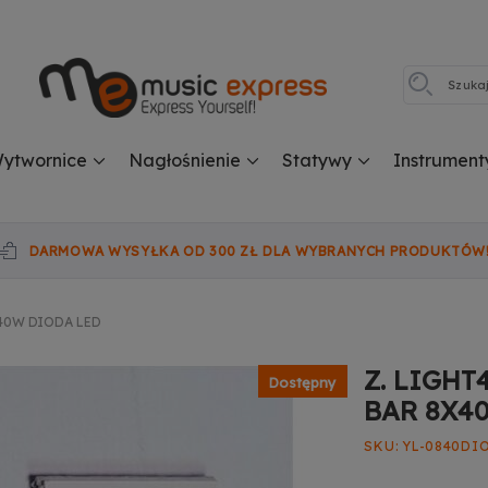
ytwornice
Nagłośnienie
Statywy
Instrument
DARMOWA WYSYŁKA OD 300 ZŁ DLA WYBRANYCH PRODUKTÓW
X40W DIODA LED
Z. LIGHT
Dostępny
BAR 8X4
SKU
YL-0840DI