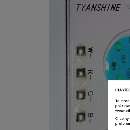
CIASTE
Ta stron
pokrewn
wyświetl
Chcemy 
preferen