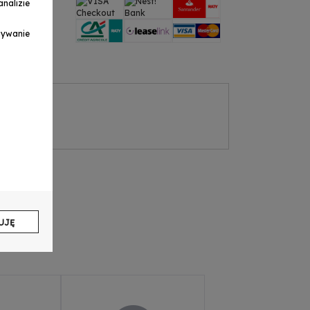
nalizie
ymywanie
UJĘ