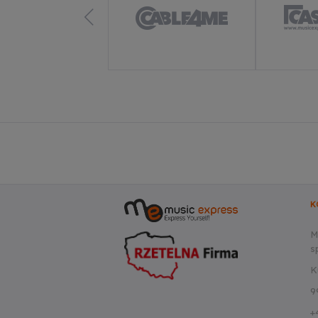
K
M
sp
K
9
+