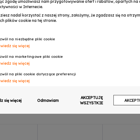
ąc zgodę umożliwiasz nam przygotowywanie ofert i rabatów, opartych na a
ktywności w Internecie.
dziesz nadal korzystać z naszej strony, założymy, że zgadzasz się na otrz
ch plików cookie na tej stronie.
OPINIE
zwól na niezbędne pliki cookie
wiedz się więcej
W - DIODA LED
zwól na marketingowe pliki cookie
wiedz się więcej
zwól na pliki cookie dotyczące preferencji
wiedz się więcej
zwól na ciasteczka analityczne
AKCEPTUJĘ
wiedz się więcej
z się więcej
Odmawiam
AKCEPT
WSZYSTKIE
zwalaj na wysyłanie danych użytkownika do Google w celach reklamowych
wiedz się więcej
zwalaj na reklamy spersonalizowane (remarketing)
wiedz się więcej