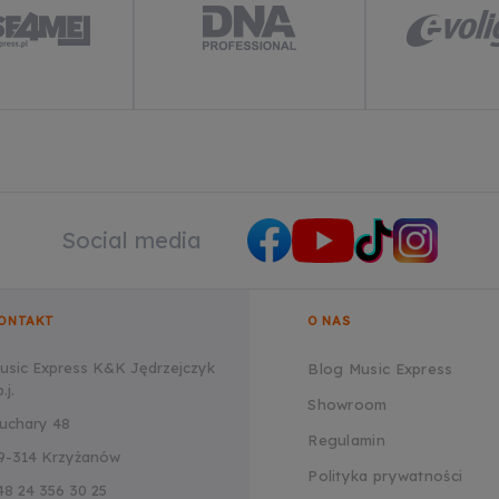
Social media
ONTAKT
O NAS
usic Express K&K Jędrzejczyk
Blog Music Express
.j.
Showroom
uchary 48
Regulamin
9-314 Krzyżanów
Polityka prywatności
48 24 356 30 25