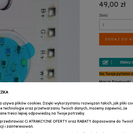
49,00 zł
Ilość
DODAJ DO 
Na Twoje pytania 
Marcin Pawłowski
TEL : +48 503 158 
+48 (24) 356 30
CZKA
zwroty@musicexpr
a używa plików cookies. Dzięki wykorzystaniu rozwiązań takich, jak pliki coo
Anita Martynowsk
e technologie oraz przetwarzaniu Twoich danych, możemy zapewnić, że
TEL : +48 503 158 9
ane treści lepiej odpowiedzą na Twoje potrzeby.
+48 (24) 356 30
serwis@musicexpre
przedstawiać Ci ATRAKCYJNE OFERTY oraz RABATY dopasowane do Twoic
cji i zainteresowań.