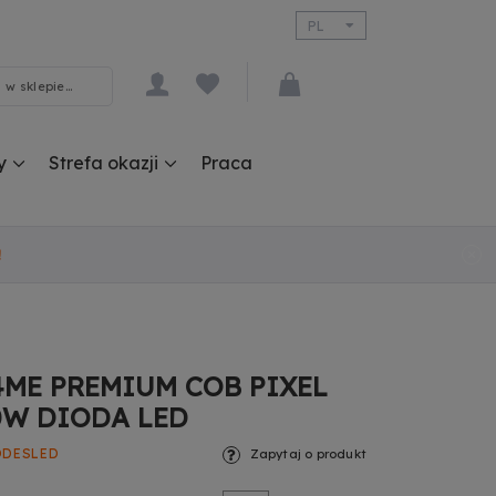
PL
EN
y
Strefa okazji
Praca
!
4ME PREMIUM COB PIXEL
0W DIODA LED
ODESLED
Zapytaj o produkt