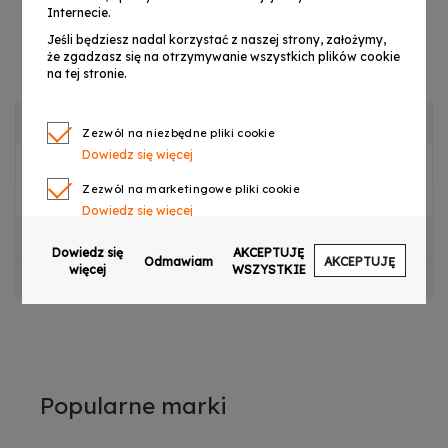
Internecie.
Jeśli będziesz nadal korzystać z naszej strony, założymy,
że zgadzasz się na otrzymywanie wszystkich plików cookie
na tej stronie.
OPIS PRODUKTU
Zezwól na niezbędne pliki cookie
Dowiedz się więcej
LIGHT4ME MOVING HEAD 230W - PŁYTA NAPĘDU
Zezwól na marketingowe pliki cookie
Dowiedz się więcej
CECHY PRODUKTU
Zezwól na pliki cookie dotyczące preferencji
Dowiedz się
AKCEPTUJĘ
Odmawiam
AKCEPTUJĘ
Dowiedz się więcej
więcej
WSZYSTKIE
OPINIE
Zezwól na ciasteczka analityczne
Dowiedz się więcej
Zezwalaj na wysyłanie danych użytkownika do
Google w celach reklamowych
Dowiedz się więcej
Popularne marki
Zezwalaj na reklamy spersonalizowane
(remarketing)