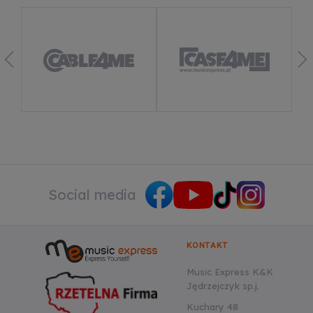
Dowiedz się więcej
Social media
KONTAKT
Music Express K&K
Jędrzejczyk sp.j.
Kuchary 48