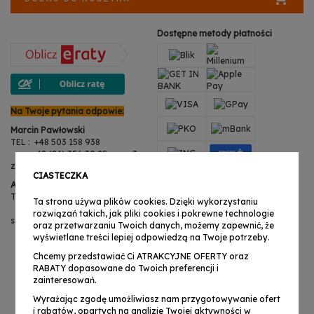
Dostępne metody płatności
Na Twoje pytania odpowie:
Marcin Pawłowski
TEL : +48 503 158 938
+48 (24) 356 30 25 wew. 3
zwroty@musicexpress.pl
CIASTECZKA
Anita Martynowska
TEL : +48 503 158 938
Ta strona używa plików cookies. Dzięki wykorzystaniu
+48 (24) 356 30 25 wew. 3
rozwiązań takich, jak pliki cookies i pokrewne technologie
serwis@musicexpress.pl
oraz przetwarzaniu Twoich danych, możemy zapewnić, że
wyświetlane treści lepiej odpowiedzą na Twoje potrzeby.
Chcemy przedstawiać Ci ATRAKCYJNE OFERTY oraz
RABATY dopasowane do Twoich preferencji i
zainteresowań.
Wyrażając zgodę umożliwiasz nam przygotowywanie ofert
i rabatów, opartych na analizie Twojej aktywności w