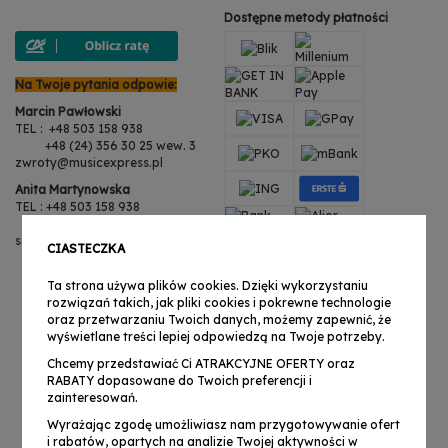
Dostępne metody płatności
Na Twoje pytania odpowie:
Marcin Pawłowski
TEL : +48 503 158 938
+48 (24) 356 30 25 wew. 3
zwroty@musicexpress.pl
Anita Martynowska
TEL : +48 503 158 938
+48 (24) 356 30 25 wew. 3
serwis@musicexpress.pl
CIASTECZKA
Ta strona używa plików cookies. Dzięki wykorzystaniu
rozwiązań takich, jak pliki cookies i pokrewne technologie
oraz przetwarzaniu Twoich danych, możemy zapewnić, że
wyświetlane treści lepiej odpowiedzą na Twoje potrzeby.
Chcemy przedstawiać Ci ATRAKCYJNE OFERTY oraz
RABATY dopasowane do Twoich preferencji i
zainteresowań.
Wyrażając zgodę umożliwiasz nam przygotowywanie ofert
i rabatów, opartych na analizie Twojej aktywności w