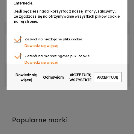
Internecie.
Jeśli będziesz nadal korzystać z naszej strony, założymy,
że zgadzasz się na otrzymywanie wszystkich plików cookie
na tej stronie.
OPIS PRODUKTU
Zezwól na niezbędne pliki cookie
Dowiedz się więcej
PŁYTA GŁÓWNA DO LIGHT4ME MEGA LIGHT BAR
LED 8 RGBW
Zezwól na marketingowe pliki cookie
Dowiedz się więcej
CECHY PRODUKTU
Zezwól na pliki cookie dotyczące preferencji
Dowiedz się
AKCEPTUJĘ
Odmawiam
AKCEPTUJĘ
Dowiedz się więcej
więcej
WSZYSTKIE
OPINIE
Zezwól na ciasteczka analityczne
Dowiedz się więcej
Zezwalaj na wysyłanie danych użytkownika do
Google w celach reklamowych
Dowiedz się więcej
Popularne marki
Zezwalaj na reklamy spersonalizowane
(remarketing)