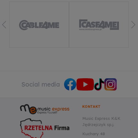
Dowiedz się więcej
Social media
KONTAKT
Music Express K&K
Jędrzejczyk sp.j.
Kuchary 48