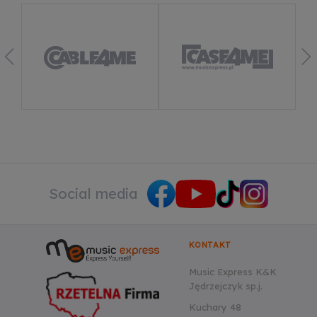
Dowiedz się więcej
Social media
KONTAKT
Music Express K&K
Jędrzejczyk sp.j.
Kuchary 48