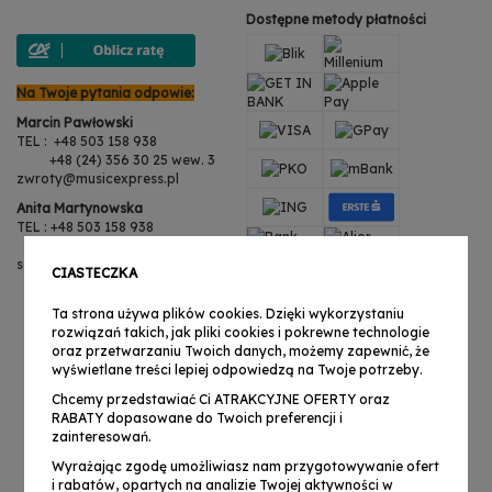
Dostępne metody płatności
Na Twoje pytania odpowie:
Marcin Pawłowski
TEL : +48 503 158 938
+48 (24) 356 30 25 wew. 3
zwroty@musicexpress.pl
Anita Martynowska
TEL : +48 503 158 938
+48 (24) 356 30 25 wew. 3
serwis@musicexpress.pl
CIASTECZKA
Ta strona używa plików cookies. Dzięki wykorzystaniu
rozwiązań takich, jak pliki cookies i pokrewne technologie
oraz przetwarzaniu Twoich danych, możemy zapewnić, że
wyświetlane treści lepiej odpowiedzą na Twoje potrzeby.
Chcemy przedstawiać Ci ATRAKCYJNE OFERTY oraz
RABATY dopasowane do Twoich preferencji i
zainteresowań.
Wyrażając zgodę umożliwiasz nam przygotowywanie ofert
i rabatów, opartych na analizie Twojej aktywności w