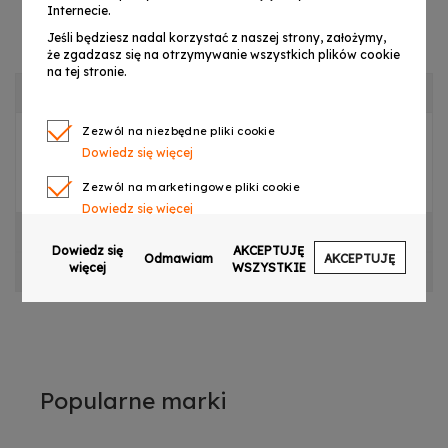
Internecie.
Jeśli będziesz nadal korzystać z naszej strony, założymy,
że zgadzasz się na otrzymywanie wszystkich plików cookie
na tej stronie.
OPIS PRODUKTU
Zezwól na niezbędne pliki cookie
Dowiedz się więcej
PŁYTA WYŚWIETLACZA DO LIGHT4ME MEGA LIGHT
BAR LED 8 RGB
Zezwól na marketingowe pliki cookie
Dowiedz się więcej
CECHY PRODUKTU
Zezwól na pliki cookie dotyczące preferencji
Dowiedz się
AKCEPTUJĘ
Odmawiam
AKCEPTUJĘ
Dowiedz się więcej
więcej
WSZYSTKIE
OPINIE
Zezwól na ciasteczka analityczne
Dowiedz się więcej
Zezwalaj na wysyłanie danych użytkownika do
Google w celach reklamowych
Dowiedz się więcej
Popularne marki
Zezwalaj na reklamy spersonalizowane
(remarketing)