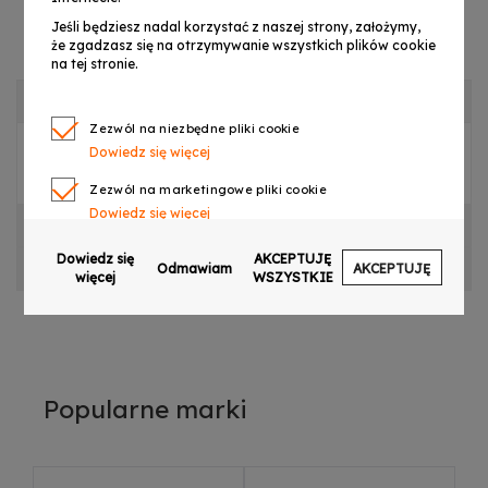
Jeśli będziesz nadal korzystać z naszej strony, założymy,
że zgadzasz się na otrzymywanie wszystkich plików cookie
na tej stronie.
OPIS PRODUKTU
Zezwól na niezbędne pliki cookie
Dowiedz się więcej
ZASILACZ DO LIGHT4ME MATRIX HEAD
Zezwól na marketingowe pliki cookie
Dowiedz się więcej
CECHY PRODUKTU
Zezwól na pliki cookie dotyczące preferencji
Dowiedz się
AKCEPTUJĘ
OPINIE
Odmawiam
AKCEPTUJĘ
Dowiedz się więcej
więcej
WSZYSTKIE
Zezwól na ciasteczka analityczne
Dowiedz się więcej
Zezwalaj na wysyłanie danych użytkownika do
Google w celach reklamowych
Popularne marki
Dowiedz się więcej
Zezwalaj na reklamy spersonalizowane
(remarketing)