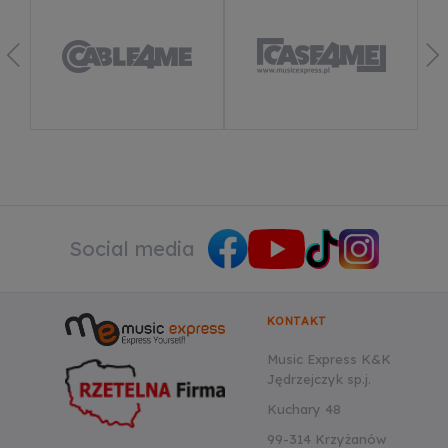
Dowiedz się więcej
Social media
KONTAKT
Music Express K&K
Jędrzejczyk sp.j.
Kuchary 48
99-314 Krzyżanów