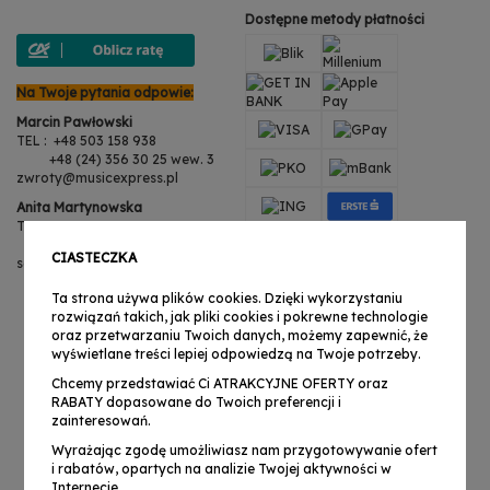
Dostępne metody płatności
Na Twoje pytania odpowie:
Marcin Pawłowski
TEL : +48 503 158 938
+48 (24) 356 30 25 wew. 3
zwroty@musicexpress.pl
Anita Martynowska
TEL : +48 503 158 938
+48 (24) 356 30 25 wew. 3
CIASTECZKA
serwis@musicexpress.pl
Ta strona używa plików cookies. Dzięki wykorzystaniu
rozwiązań takich, jak pliki cookies i pokrewne technologie
oraz przetwarzaniu Twoich danych, możemy zapewnić, że
wyświetlane treści lepiej odpowiedzą na Twoje potrzeby.
Chcemy przedstawiać Ci ATRAKCYJNE OFERTY oraz
RABATY dopasowane do Twoich preferencji i
zainteresowań.
Wyrażając zgodę umożliwiasz nam przygotowywanie ofert
i rabatów, opartych na analizie Twojej aktywności w
Internecie.