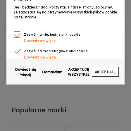
Jeśli będziesz nadal korzystać z naszej strony, założymy,
że zgadzasz się na otrzymywanie wszystkich plików cookie
na tej stronie.
OPIS PRODUKTU
Zezwól na niezbędne pliki cookie
Dowiedz się więcej
LIGHT4ME LED PAR 54x1W ZASILACZ
Zezwól na marketingowe pliki cookie
Dowiedz się więcej
CECHY PRODUKTU
Zezwól na pliki cookie dotyczące preferencji
Dowiedz się
AKCEPTUJĘ
OPINIE
Odmawiam
AKCEPTUJĘ
Dowiedz się więcej
więcej
WSZYSTKIE
Zezwól na ciasteczka analityczne
Dowiedz się więcej
Zezwalaj na wysyłanie danych użytkownika do
Google w celach reklamowych
Popularne marki
Dowiedz się więcej
Zezwalaj na reklamy spersonalizowane
(remarketing)