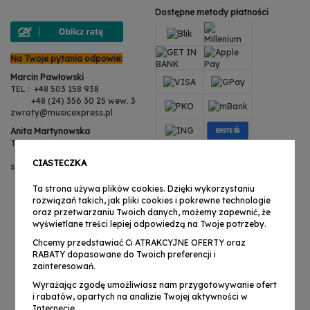
Dostępne metody płatności
Na Twoje pytania odpowie:
Marcin Pawłowski
TEL : +48 503 158 938
+48 (24) 356 30 25 wew. 3
zwroty@musicexpress.pl
Anita Martynowska
TEL : +48 503 158 938
+48 (24) 356 30 25 wew. 3
CIASTECZKA
serwis@musicexpress.pl
Ta strona używa plików cookies. Dzięki wykorzystaniu
rozwiązań takich, jak pliki cookies i pokrewne technologie
oraz przetwarzaniu Twoich danych, możemy zapewnić, że
wyświetlane treści lepiej odpowiedzą na Twoje potrzeby.
Chcemy przedstawiać Ci ATRAKCYJNE OFERTY oraz
RABATY dopasowane do Twoich preferencji i
zainteresowań.
Wyrażając zgodę umożliwiasz nam przygotowywanie ofert
i rabatów, opartych na analizie Twojej aktywności w
Internecie.