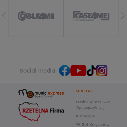
Dowiedz się więcej
Social media
KONTAKT
Music Express K&K
Jędrzejczyk sp.j.
Kuchary 48
99-314 Krzyżanów