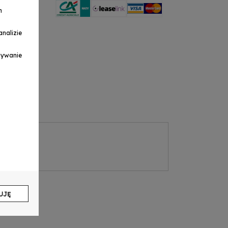
h
nalizie
ymywanie
UJĘ