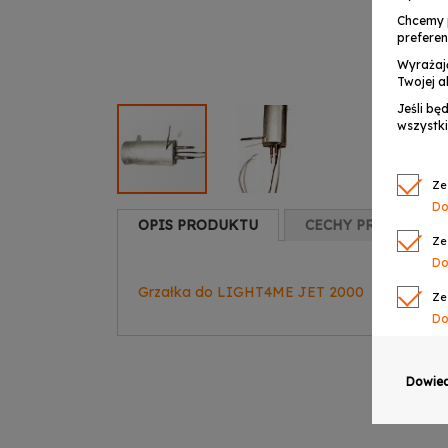
Chcemy 
preferen
Wyrażaj
Twojej a
Jeśli bę
wszystki
Ze
Do
OPIS PRODUKTU
CECHY PRODUKTU
Ze
Do
Grzałka do LIGHT4ME JET 2000
Ze
Do
Ze
Do
Dowied
Ze
Do