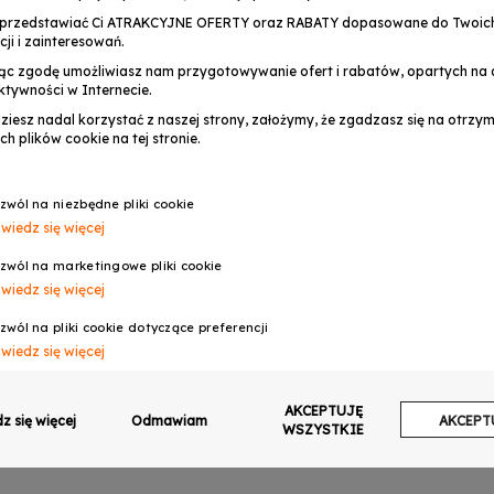
przedstawiać Ci ATRAKCYJNE OFERTY oraz RABATY dopasowane do Twoic
cji i zainteresowań.
ąc zgodę umożliwiasz nam przygotowywanie ofert i rabatów, opartych na a
ktywności w Internecie.
dziesz nadal korzystać z naszej strony, założymy, że zgadzasz się na otrz
ch plików cookie na tej stronie.
zwól na niezbędne pliki cookie
wiedz się więcej
OPINIE
zwól na marketingowe pliki cookie
wiedz się więcej
zwól na pliki cookie dotyczące preferencji
wiedz się więcej
zwól na ciasteczka analityczne
AKCEPTUJĘ
wiedz się więcej
z się więcej
Odmawiam
AKCEPT
WSZYSTKIE
zwalaj na wysyłanie danych użytkownika do Google w celach reklamowych
wiedz się więcej