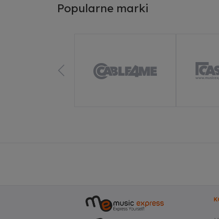
Popularne marki
Ze
Do
K