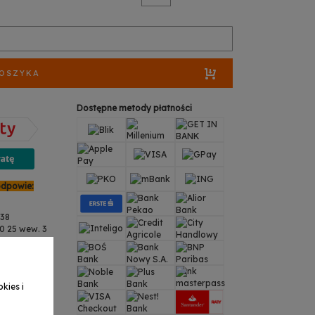
KOSZYKA
Dostępne metody płatności
odpowie:
938
 25 wew. 3
ess.pl
a
38
 25 wew. 3
kies i
ss.pl