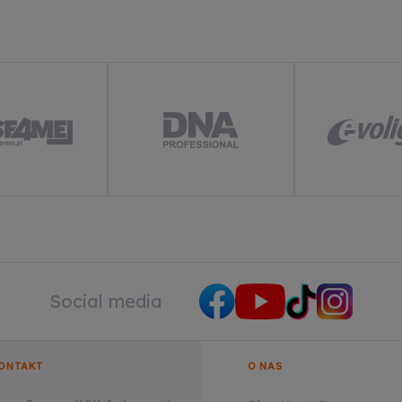
zwalaj na reklamy spersonalizowane (remarketing)
wiedz się więcej
Social media
ONTAKT
O NAS