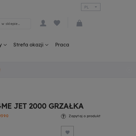
PL
EN
y
Strefa okazji
Praca
!
4ME JET 2000 GRZAŁKA
9390
Zapytaj o produkt