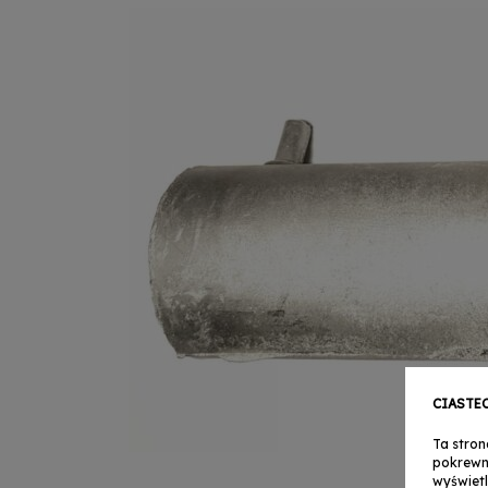
CIASTE
Ta stron
pokrewn
wyświetl