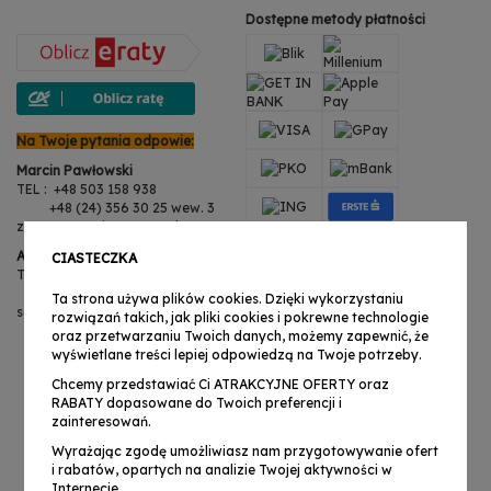
Dostępne metody płatności
Na Twoje pytania odpowie:
Marcin Pawłowski
TEL : +48 503 158 938
+48 (24) 356 30 25 wew. 3
zwroty@musicexpress.pl
Anita Martynowska
CIASTECZKA
TEL : +48 503 158 938
+48 (24) 356 30 25 wew. 3
Ta strona używa plików cookies. Dzięki wykorzystaniu
serwis@musicexpress.pl
rozwiązań takich, jak pliki cookies i pokrewne technologie
oraz przetwarzaniu Twoich danych, możemy zapewnić, że
wyświetlane treści lepiej odpowiedzą na Twoje potrzeby.
Chcemy przedstawiać Ci ATRAKCYJNE OFERTY oraz
RABATY dopasowane do Twoich preferencji i
zainteresowań.
Wyrażając zgodę umożliwiasz nam przygotowywanie ofert
i rabatów, opartych na analizie Twojej aktywności w
Internecie.