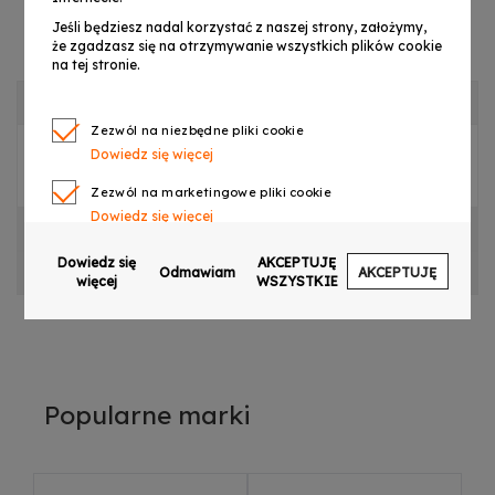
Jeśli będziesz nadal korzystać z naszej strony, założymy,
że zgadzasz się na otrzymywanie wszystkich plików cookie
na tej stronie.
OPIS PRODUKTU
Zezwól na niezbędne pliki cookie
Dowiedz się więcej
Wyświetlacz do
LIGHT4ME HAZER 900W
Zezwól na marketingowe pliki cookie
Dowiedz się więcej
CECHY PRODUKTU
Zezwól na pliki cookie dotyczące preferencji
Dowiedz się
AKCEPTUJĘ
OPINIE
Odmawiam
AKCEPTUJĘ
Dowiedz się więcej
więcej
WSZYSTKIE
Zezwól na ciasteczka analityczne
Dowiedz się więcej
Zezwalaj na wysyłanie danych użytkownika do
Google w celach reklamowych
Popularne marki
Dowiedz się więcej
Zezwalaj na reklamy spersonalizowane
(remarketing)