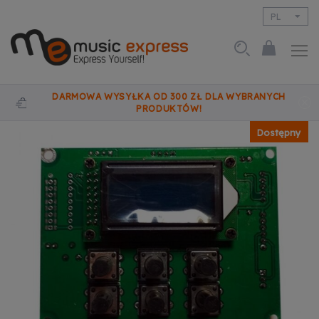
PL
EN
DARMOWA WYSYŁKA OD 300 ZŁ DLA WYBRANYCH
PRODUKTÓW!
Dostępny