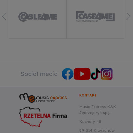
Dowiedz się więcej
Social media
KONTAKT
Music Express K&K
Jędrzejczyk sp.j.
Kuchary 48
99-314 Krzyżanów