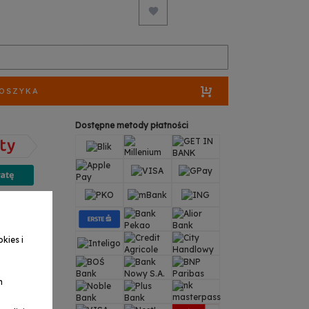
KOSZYKA
Dostępne metody płatności
odpowie:
938
kies i
 25 wew. 3
ess.pl
a
h
38
 25 wew. 3