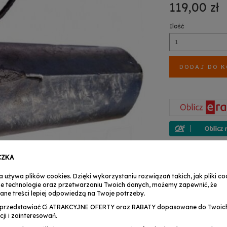
119,00 zł
Ilość
DODAJ DO 
Na Twoje pytania 
CZKA
Marcin Pawłowski
TEL : +48 503 158 
a używa plików cookies. Dzięki wykorzystaniu rozwiązań takich, jak pliki coo
+48 (24) 356 30
e technologie oraz przetwarzaniu Twoich danych, możemy zapewnić, że
zwroty@musicexpr
ane treści lepiej odpowiedzą na Twoje potrzeby.
Anita Martynowsk
przedstawiać Ci ATRAKCYJNE OFERTY oraz RABATY dopasowane do Twoic
TEL : +48 503 158 9
cji i zainteresowań.
+48 (24) 356 30