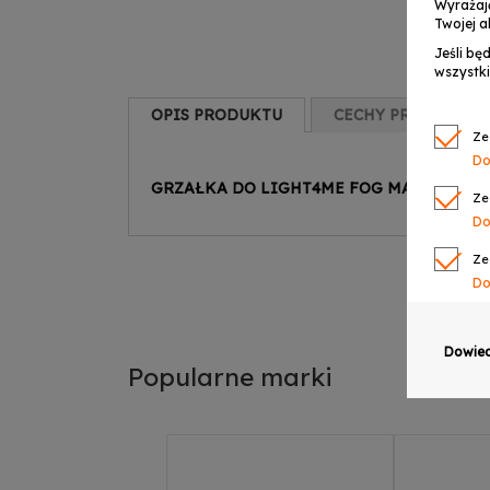
Wyrażaj
Twojej a
Jeśli bę
wszystki
OPIS PRODUKTU
CECHY PRODUKTU
Ze
Do
GRZAŁKA DO LIGHT4ME FOG MACHINE 15
Ze
Do
Ze
Do
Ze
Do
Dowied
Popularne marki
Ze
Do
Ze
Do