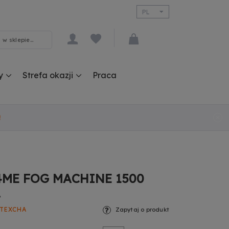
PL
EN
y
Strefa okazji
Praca
!
4ME FOG MACHINE 1500
A
ATEXCHA
Zapytaj o produkt