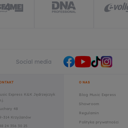
Social media
ONTAKT
O NAS
usic Express K&K Jędrzejczyk
Blog Music Express
.j.
Showroom
uchary 48
Regulamin
9-314 Krzyżanów
Polityka prywatności
48 24 356 30 25