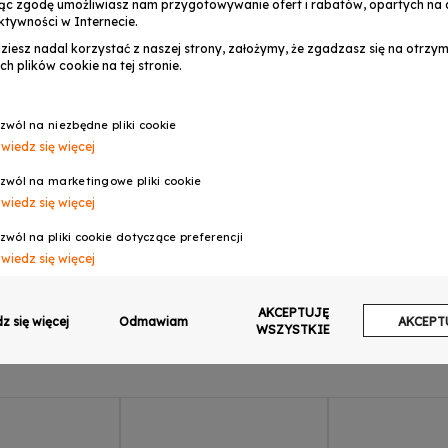
serwis@musicexpre
ąc zgodę umożliwiasz nam przygotowywanie ofert i rabatów, opartych na a
ktywności w Internecie.
dziesz nadal korzystać z naszej strony, założymy, że zgadzasz się na otrz
ch plików cookie na tej stronie.
OPINIE
zwól na niezbędne pliki cookie
wiedz się więcej
00
zwól na marketingowe pliki cookie
wiedz się więcej
zwól na pliki cookie dotyczące preferencji
wiedz się więcej
zwól na ciasteczka analityczne
AKCEPTUJĘ
wiedz się więcej
z się więcej
Odmawiam
AKCEPT
WSZYSTKIE
zwalaj na wysyłanie danych użytkownika do Google w celach reklamowych
wiedz się więcej
zwalaj na reklamy spersonalizowane (remarketing)
wiedz się więcej