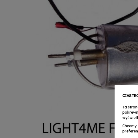
CIASTE
Ta stron
pokrewn
wyświetl
Chcemy 
preferen