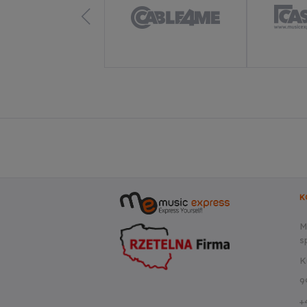
K
M
sp
K
9
+