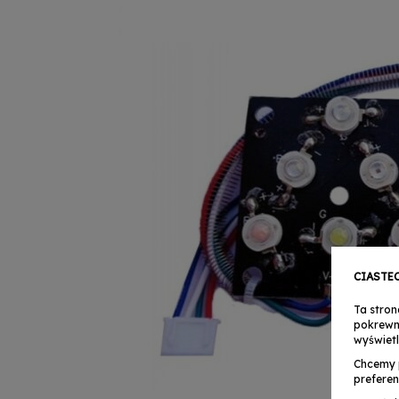
CIASTE
Ta stron
pokrewn
wyświetl
Chcemy 
preferen