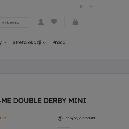
PL
EN
y
Strefa okazji
Praca
!
T4ME DOUBLE DERBY MINI
ODES
Zapytaj o produkt