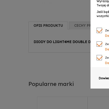
Wyrażaj
Twojej a
Jeśli bę
wszystki
OPIS PRODUKTU
CECHY PRODUKTU
Ze
Do
DIODY DO LIGHT4ME DOUBLE DERBY MIN
Ze
Do
Ze
Do
Ze
Do
Dowied
Popularne marki
Ze
Do
Ze
Do