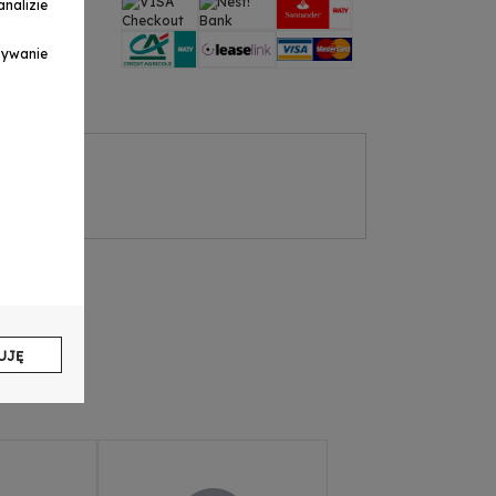
nalizie
ymywanie
UJĘ