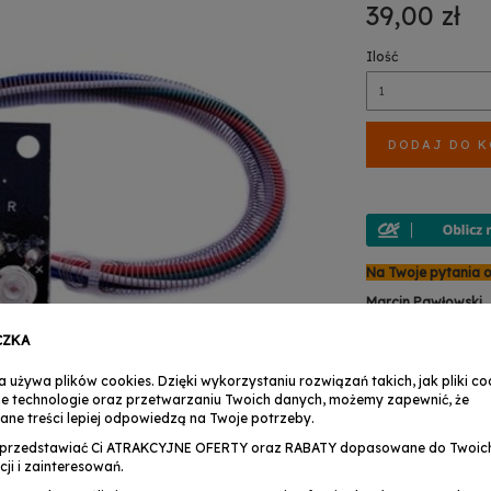
39,00 zł
Ilość
DODAJ DO 
Na Twoje pytania 
Marcin Pawłowski
TEL : +48 503 158 
+48 (24) 356 30
CZKA
zwroty@musicexpr
a używa plików cookies. Dzięki wykorzystaniu rozwiązań takich, jak pliki coo
Anita Martynowsk
e technologie oraz przetwarzaniu Twoich danych, możemy zapewnić, że
TEL : +48 503 158 9
ane treści lepiej odpowiedzą na Twoje potrzeby.
+48 (24) 356 30
serwis@musicexpre
przedstawiać Ci ATRAKCYJNE OFERTY oraz RABATY dopasowane do Twoic
cji i zainteresowań.