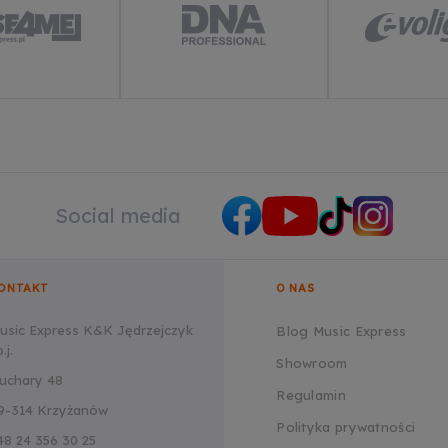
Social media
ONTAKT
O NAS
usic Express K&K Jędrzejczyk
Blog Music Express
.j.
Showroom
uchary 48
Regulamin
9-314 Krzyżanów
Polityka prywatności
48 24 356 30 25