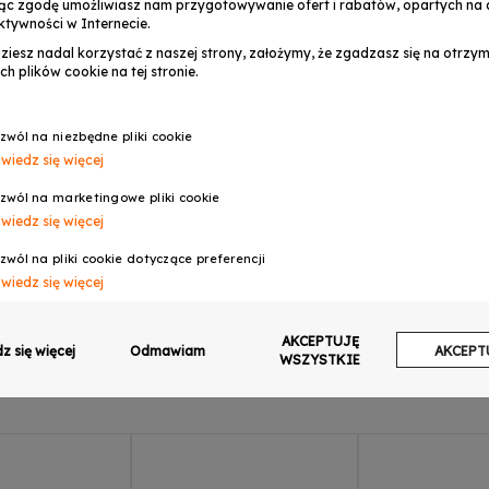
ąc zgodę umożliwiasz nam przygotowywanie ofert i rabatów, opartych na a
ktywności w Internecie.
dziesz nadal korzystać z naszej strony, założymy, że zgadzasz się na otrz
ch plików cookie na tej stronie.
OPINIE
zwól na niezbędne pliki cookie
wiedz się więcej
I
zwól na marketingowe pliki cookie
wiedz się więcej
zwól na pliki cookie dotyczące preferencji
wiedz się więcej
zwól na ciasteczka analityczne
AKCEPTUJĘ
wiedz się więcej
z się więcej
Odmawiam
AKCEPT
WSZYSTKIE
zwalaj na wysyłanie danych użytkownika do Google w celach reklamowych
wiedz się więcej
zwalaj na reklamy spersonalizowane (remarketing)
wiedz się więcej