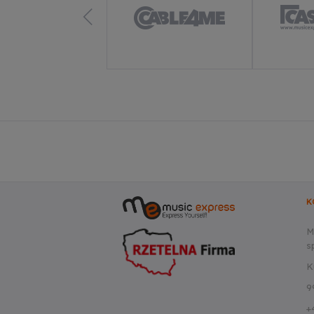
K
M
sp
K
9
+