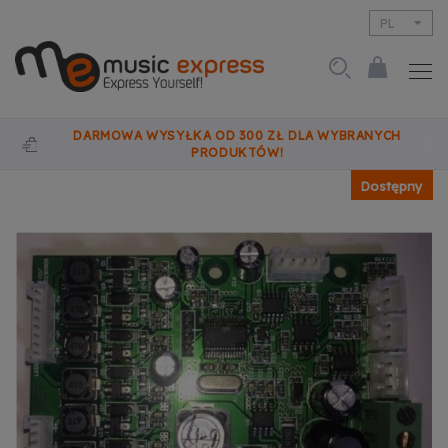
PL
EN
DARMOWA WYSYŁKA OD 300 ZŁ DLA WYBRANYCH
PRODUKTÓW!
Dostępny