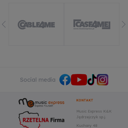
Dowiedz się więcej
Social media
KONTAKT
Music Express K&K
Jędrzejczyk sp.j.
Kuchary 48