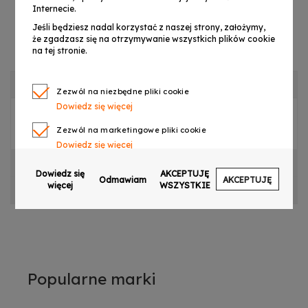
Internecie.
Jeśli będziesz nadal korzystać z naszej strony, założymy,
że zgadzasz się na otrzymywanie wszystkich plików cookie
na tej stronie.
OPIS PRODUKTU
Zezwól na niezbędne pliki cookie
Dowiedz się więcej
Płyta napędu LED do LIGHT4ME CYKLON 30
Zezwól na marketingowe pliki cookie
Dowiedz się więcej
CECHY PRODUKTU
Zezwól na pliki cookie dotyczące preferencji
Dowiedz się
AKCEPTUJĘ
Odmawiam
AKCEPTUJĘ
Dowiedz się więcej
więcej
WSZYSTKIE
OPINIE
Zezwól na ciasteczka analityczne
Dowiedz się więcej
Zezwalaj na wysyłanie danych użytkownika do
Google w celach reklamowych
Dowiedz się więcej
Popularne marki
Zezwalaj na reklamy spersonalizowane
(remarketing)