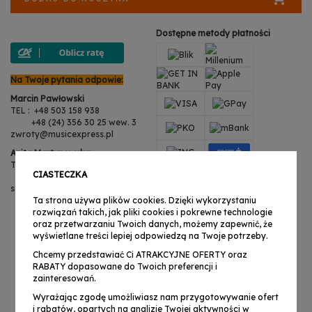
Dostępne metody płatności
Na Twoje pytania odpowie:
Marcin Pawłowski
TEL : +48 503 158 938
+48 (24) 356 30 25 wew. 3
zwroty@musicexpress.pl
Anita Martynowska
TEL : +48 503 158 938
CIASTECZKA
+48 (24) 356 30 25 wew. 3
serwis@musicexpress.pl
Ta strona używa plików cookies. Dzięki wykorzystaniu
rozwiązań takich, jak pliki cookies i pokrewne technologie
oraz przetwarzaniu Twoich danych, możemy zapewnić, że
wyświetlane treści lepiej odpowiedzą na Twoje potrzeby.
Chcemy przedstawiać Ci ATRAKCYJNE OFERTY oraz
RABATY dopasowane do Twoich preferencji i
zainteresowań.
Wyrażając zgodę umożliwiasz nam przygotowywanie ofert
i rabatów, opartych na analizie Twojej aktywności w