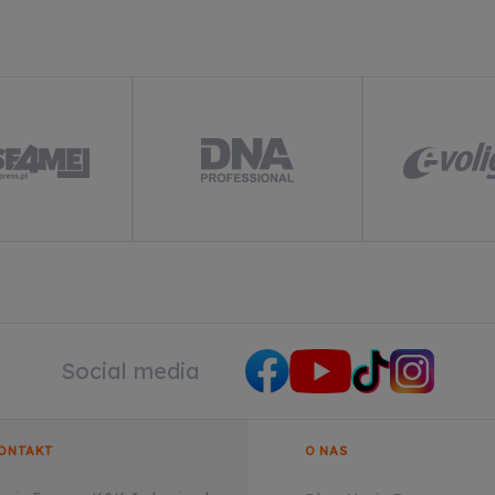
zwalaj na reklamy spersonalizowane (remarketing)
wiedz się więcej
Social media
ONTAKT
O NAS