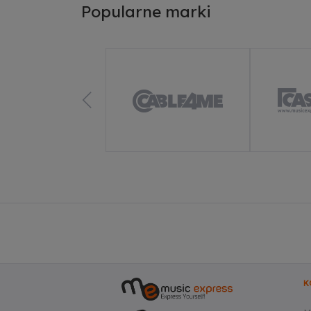
Popularne marki
Ze
Do
K