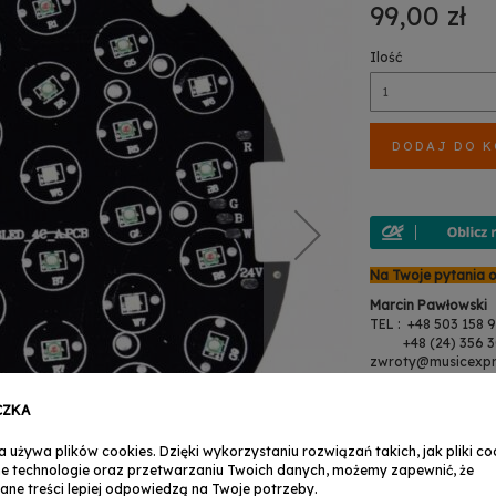
99,00 zł
Ilość
DODAJ DO 
Na Twoje pytania 
Marcin Pawłowski
TEL : +48 503 158 
+48 (24) 356 30
zwroty@musicexpr
Anita Martynowsk
CZKA
TEL : +48 503 158 9
+48 (24) 356 30
serwis@musicexpre
a używa plików cookies. Dzięki wykorzystaniu rozwiązań takich, jak pliki coo
e technologie oraz przetwarzaniu Twoich danych, możemy zapewnić, że
ane treści lepiej odpowiedzą na Twoje potrzeby.