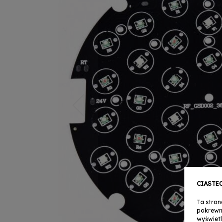
CIASTE
Ta stron
pokrewn
wyświetl