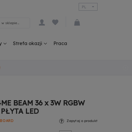
PL
EN
y
Strefa okazji
Praca
!
4ME BEAM 36 x 3W RGBW
 PŁYTA LED
DBOARD
Zapytaj o produkt