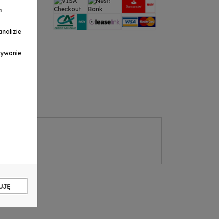
h
nalizie
ymywanie
UJĘ