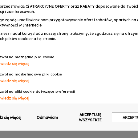
przedstawiać Ci ATRAKCYJNE OFERTY oraz RABATY dopasowane do Twoic
cji i zainteresowań.
ąc zgodę umożliwiasz nam przygotowywanie ofert i rabatów, opartych na a
ktywności w Internecie.
dziesz nadal korzystać z naszej strony, założymy, że zgadzasz się na otrz
ch plików cookie na tej stronie.
zwól na niezbędne pliki cookie
wiedz się więcej
OPINIE
zwól na marketingowe pliki cookie
wiedz się więcej
RGBW LED
MK 2
zwól na pliki cookie dotyczące preferencji
wiedz się więcej
zwól na ciasteczka analityczne
AKCEPTUJĘ
wiedz się więcej
z się więcej
Odmawiam
AKCEPT
WSZYSTKIE
zwalaj na wysyłanie danych użytkownika do Google w celach reklamowych
wiedz się więcej