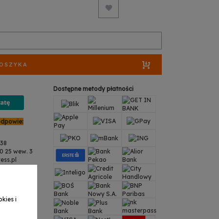
KOSZYKA
Dostępne metody płatności
odpowie:
938
 25 wew. 3
ess.pl
a
38
 25 wew. 3
ss.pl
kies i