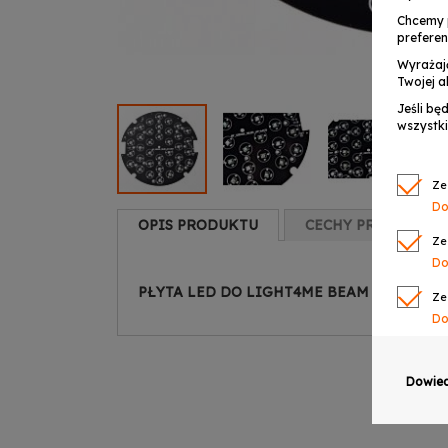
Chcemy 
preferen
Wyrażaj
Twojej a
Jeśli bę
wszystki
Ze
Do
OPIS PRODUKTU
CECHY PRODUKTU
Ze
Do
PŁYTA LED DO LIGHT4ME BEAM 36 x 3W 
Ze
Do
Ze
Do
Dowied
Ze
Do