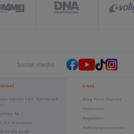
Social media
ONTAKT
O NAS
usic Express K&K Jędrzejczyk
Blog Music Express
.j.
Showroom
uchary 48
Regulamin
9-314 Krzyżanów
Polityka prywatności
48 24 356 30 25