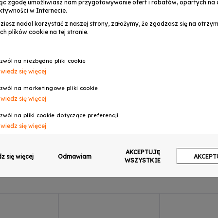
ąc zgodę umożliwiasz nam przygotowywanie ofert i rabatów, opartych na a
ktywności w Internecie.
dziesz nadal korzystać z naszej strony, założymy, że zgadzasz się na otrz
ch plików cookie na tej stronie.
OPINIE
zwól na niezbędne pliki cookie
wiedz się więcej
zwól na marketingowe pliki cookie
wiedz się więcej
zwól na pliki cookie dotyczące preferencji
wiedz się więcej
zwól na ciasteczka analityczne
AKCEPTUJĘ
wiedz się więcej
z się więcej
Odmawiam
AKCEPT
WSZYSTKIE
zwalaj na wysyłanie danych użytkownika do Google w celach reklamowych
wiedz się więcej
zwalaj na reklamy spersonalizowane (remarketing)
wiedz się więcej