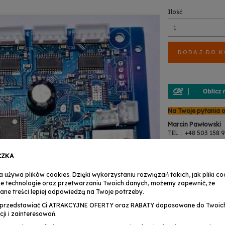
Ilość
DODAJ DO 
Na Twoje pytania 
Marcin Pawłowski
TEL : +48 503 158 
+48 (24) 356 30
zwroty@musicexpr
CZKA
Anita Martynowsk
TEL : +48 503 158 9
a używa plików cookies. Dzięki wykorzystaniu rozwiązań takich, jak pliki coo
+48 (24) 356 30
e technologie oraz przetwarzaniu Twoich danych, możemy zapewnić, że
serwis@musicexpre
ane treści lepiej odpowiedzą na Twoje potrzeby.
przedstawiać Ci ATRAKCYJNE OFERTY oraz RABATY dopasowane do Twoic
cji i zainteresowań.