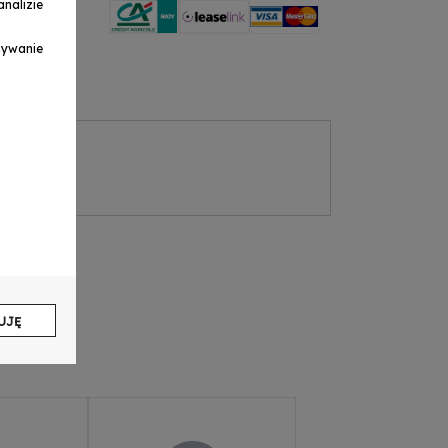
nalizie
ymywanie
UJĘ