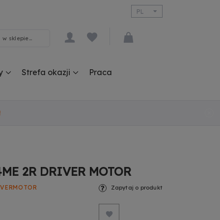
PL
EN
y
Strefa okazji
Praca
!
4ME 2R DRIVER MOTOR
IVERMOTOR
Zapytaj o produkt