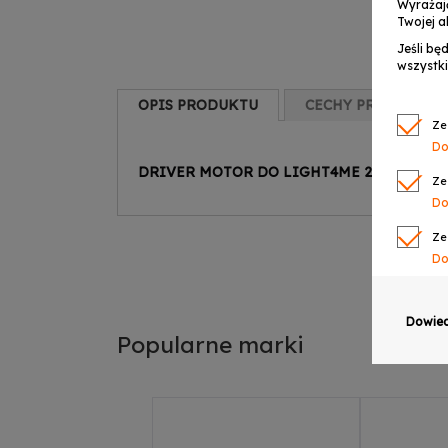
Wyrażaj
Twojej a
Jeśli bę
wszystki
OPIS PRODUKTU
CECHY PRODUKTU
Ze
Do
DRIVER MOTOR DO LIGHT4ME 2R
Ze
Do
Ze
Do
Ze
Do
Dowied
Popularne marki
Ze
Do
Ze
Do