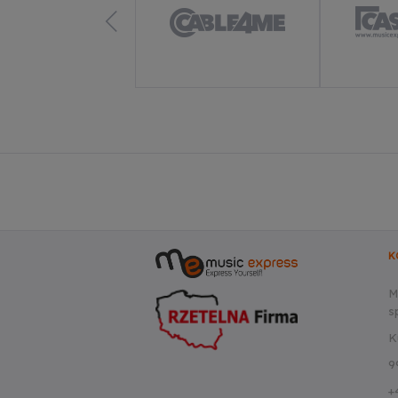
K
M
sp
K
9
+