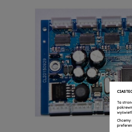
CIASTE
Ta stron
pokrewn
wyświetl
Chcemy 
preferen