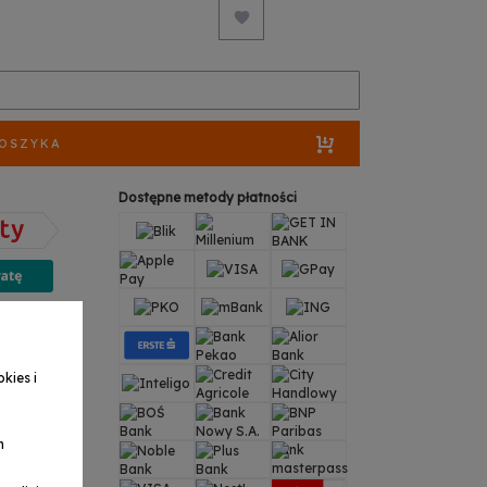
KOSZYKA
Dostępne metody płatności
odpowie:
938
kies i
 25 wew. 3
ess.pl
a
h
38
 25 wew. 3