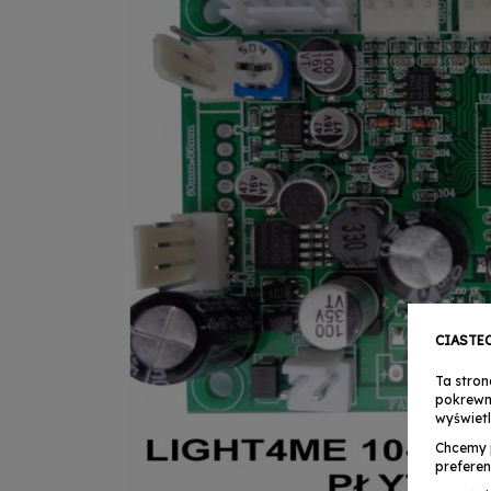
CIASTE
Ta stron
pokrewn
wyświetl
Chcemy 
preferen