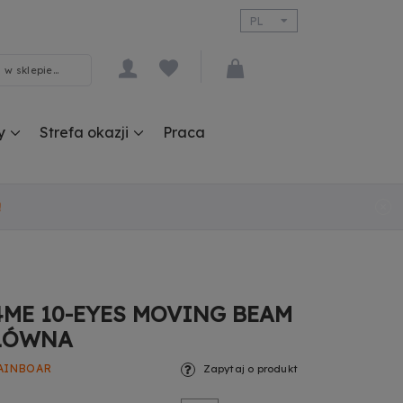
PL
EN
y
Strefa okazji
Praca
!
4ME 10-EYES MOVING BEAM
GŁÓWNA
AINBOAR
Zapytaj o produkt