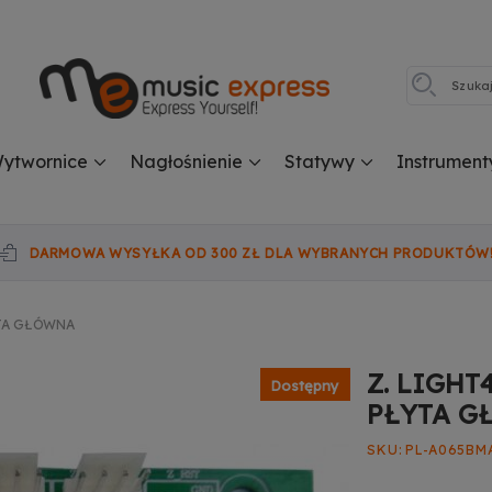
ytwornice
Nagłośnienie
Statywy
Instrument
DARMOWA WYSYŁKA OD 300 ZŁ DLA WYBRANYCH PRODUKTÓW
YTA GŁÓWNA
Z. LIGHT
Dostępny
PŁYTA 
SKU
PL-A065BM