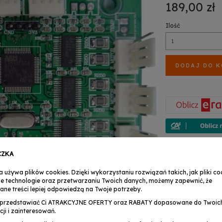
189,00 zł
Ilość
DODAJ DO 
Na Twoje pytania 
CZKA
Marcin Pawłowski
TEL : +48 503 158 
a używa plików cookies. Dzięki wykorzystaniu rozwiązań takich, jak pliki coo
+48 (24) 356 30
e technologie oraz przetwarzaniu Twoich danych, możemy zapewnić, że
zwroty@musicexpr
ane treści lepiej odpowiedzą na Twoje potrzeby.
Anita Martynowsk
przedstawiać Ci ATRAKCYJNE OFERTY oraz RABATY dopasowane do Twoic
TEL : +48 503 158 9
cji i zainteresowań.
+48 (24) 356 30