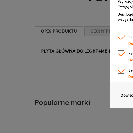
Wyrażaj
Twojej a
Jeśli bę
wszystki
OPIS PRODUKTU
CECHY PRODUKTU
Ze
Do
PŁYTA GŁÓWNA DO LIGHT4ME 10-EYES M
Ze
Do
Ze
Do
Ze
Do
Dowied
Popularne marki
Ze
Do
Ze
Do