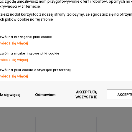
serwis@musicexpre
ąc zgodę umożliwiasz nam przygotowywanie ofert i rabatów, opartych na a
ktywności w Internecie.
dziesz nadal korzystać z naszej strony, założymy, że zgadzasz się na otrz
ch plików cookie na tej stronie.
OPINIE
zwól na niezbędne pliki cookie
wiedz się więcej
OVING BEAM
zwól na marketingowe pliki cookie
wiedz się więcej
zwól na pliki cookie dotyczące preferencji
wiedz się więcej
zwól na ciasteczka analityczne
AKCEPTUJĘ
wiedz się więcej
z się więcej
Odmawiam
AKCEPT
WSZYSTKIE
zwalaj na wysyłanie danych użytkownika do Google w celach reklamowych
wiedz się więcej
zwalaj na reklamy spersonalizowane (remarketing)
wiedz się więcej