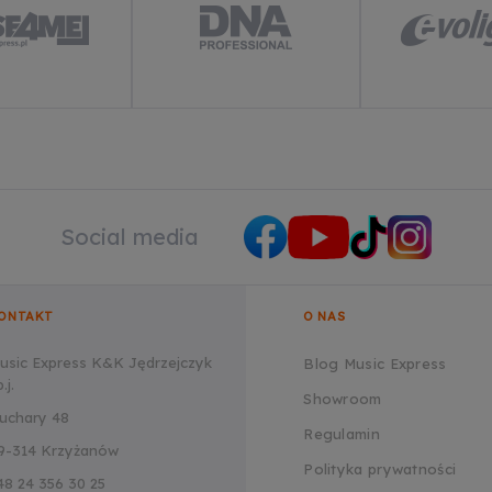
Social media
ONTAKT
O NAS
usic Express K&K Jędrzejczyk
Blog Music Express
.j.
Showroom
uchary 48
Regulamin
9-314 Krzyżanów
Polityka prywatności
48 24 356 30 25