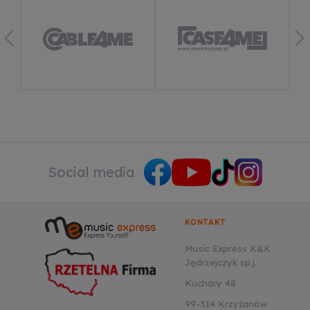
Dowiedz się więcej
Social media
KONTAKT
Music Express K&K
Jędrzejczyk sp.j.
Kuchary 48
99-314 Krzyżanów