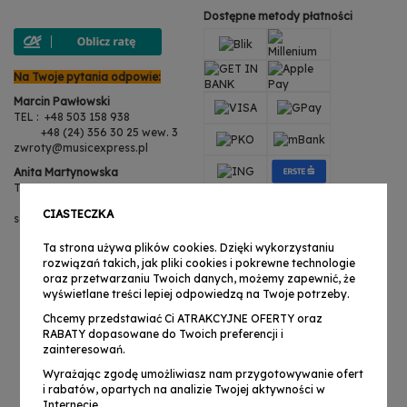
Dostępne metody płatności
Na Twoje pytania odpowie:
Marcin Pawłowski
TEL : +48 503 158 938
+48 (24) 356 30 25 wew. 3
zwroty@musicexpress.pl
Anita Martynowska
TEL : +48 503 158 938
+48 (24) 356 30 25 wew. 3
CIASTECZKA
serwis@musicexpress.pl
Ta strona używa plików cookies. Dzięki wykorzystaniu
rozwiązań takich, jak pliki cookies i pokrewne technologie
oraz przetwarzaniu Twoich danych, możemy zapewnić, że
wyświetlane treści lepiej odpowiedzą na Twoje potrzeby.
Chcemy przedstawiać Ci ATRAKCYJNE OFERTY oraz
RABATY dopasowane do Twoich preferencji i
zainteresowań.
Wyrażając zgodę umożliwiasz nam przygotowywanie ofert
i rabatów, opartych na analizie Twojej aktywności w
Internecie.