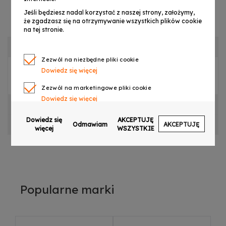
Jeśli będziesz nadal korzystać z naszej strony, założymy,
że zgadzasz się na otrzymywanie wszystkich plików cookie
na tej stronie.
OPIS PRODUKTU
Zezwól na niezbędne pliki cookie
Dowiedz się więcej
DNA VM - DUAL VOCAL SET OBUDOWA
Zezwól na marketingowe pliki cookie
Dowiedz się więcej
CECHY PRODUKTU
Zezwól na pliki cookie dotyczące preferencji
Dowiedz się
AKCEPTUJĘ
OPINIE
Odmawiam
AKCEPTUJĘ
Dowiedz się więcej
więcej
WSZYSTKIE
Zezwól na ciasteczka analityczne
Dowiedz się więcej
Zezwalaj na wysyłanie danych użytkownika do
Google w celach reklamowych
Popularne marki
Dowiedz się więcej
Zezwalaj na reklamy spersonalizowane
(remarketing)