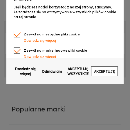
Jeśli będziesz nadal korzystać z naszej strony, założymy,
że zgadzasz się na otrzymywanie wszystkich plików cookie
na tej stronie.
OPIS PRODUKTU
Zezwól na niezbędne pliki cookie
Dowiedz się więcej
USZCZELKA KOMPOZYTOWA DO DJ POWER X-SW1500
Zezwól na marketingowe pliki cookie
Dowiedz się więcej
CECHY PRODUKTU
Zezwól na pliki cookie dotyczące preferencji
Dowiedz się
AKCEPTUJĘ
OPINIE
Odmawiam
AKCEPTUJĘ
Dowiedz się więcej
więcej
WSZYSTKIE
Zezwól na ciasteczka analityczne
Dowiedz się więcej
Zezwalaj na wysyłanie danych użytkownika do
Google w celach reklamowych
Popularne marki
Dowiedz się więcej
Zezwalaj na reklamy spersonalizowane
(remarketing)