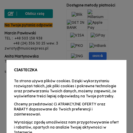
Dostępne metody płatności
Na Twoje pytania odpowie:
Marcin Pawłowski
TEL : +48 503 158 938
+48 (24) 356 30 25 wew. 3
zwroty@musicexpress.pl
Anita Martynowska
TEL : +48 503 158 938
+48 (24) 356 30 25 wew. 3
CIASTECZKA
serwis@musicexpress.pl
Ta strona używa plików cookies. Dzięki wykorzystaniu
rozwiązań takich, jak pliki cookies i pokrewne technologie
oraz przetwarzaniu Twoich danych, możemy zapewnić, że
wyświetlane treści lepiej odpowiedzą na Twoje potrzeby.
Chcemy przedstawiać Ci ATRAKCYJNE OFERTY oraz
RABATY dopasowane do Twoich preferencji i
zainteresowań.
Wyrażając zgodę umożliwiasz nam przygotowywanie ofert
i rabatów, opartych na analizie Twojej aktywności w
Internecie.