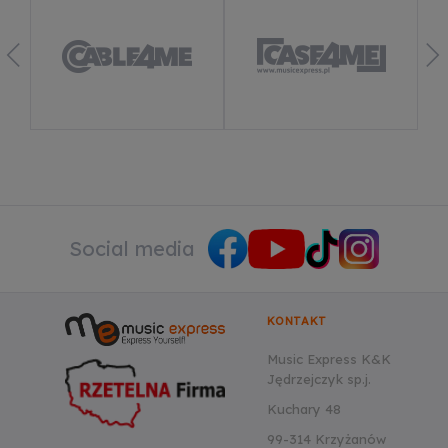
Dowiedz się więcej
Social media
KONTAKT
Music Express K&K
Jędrzejczyk sp.j.
Kuchary 48
99-314 Krzyżanów