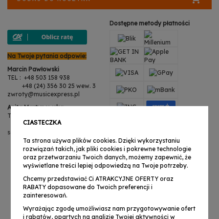
Dostępne metody płatności
Na Twoje pytania odpowie:
Marcin Pawłowski
TEL : +48 503 158 938
+48 (24) 356 30 25 wew. 3
zwroty@musicexpress.pl
Anita Martynowska
TEL : +48 503 158 938
CIASTECZKA
+48 (24) 356 30 25 wew. 3
serwis@musicexpress.pl
Ta strona używa plików cookies. Dzięki wykorzystaniu
rozwiązań takich, jak pliki cookies i pokrewne technologie
oraz przetwarzaniu Twoich danych, możemy zapewnić, że
wyświetlane treści lepiej odpowiedzą na Twoje potrzeby.
Chcemy przedstawiać Ci ATRAKCYJNE OFERTY oraz
RABATY dopasowane do Twoich preferencji i
zainteresowań.
Wyrażając zgodę umożliwiasz nam przygotowywanie ofert
i rabatów, opartych na analizie Twojej aktywności w