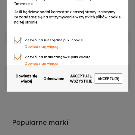
Internecie.
Jeśli będziesz nadal korzystać z naszej strony, założymy,
że zgadzasz się na otrzymywanie wszystkich plików cookie
na tej stronie.
OPIS PRODUKTU
Zezwól na niezbędne pliki cookie
Dowiedz się więcej
POMPA POWIETRZA DO DJ POWER DJ-700
Zezwól na marketingowe pliki cookie
Dowiedz się więcej
CECHY PRODUKTU
Zezwól na pliki cookie dotyczące preferencji
Dowiedz się
AKCEPTUJĘ
Odmawiam
AKCEPTUJĘ
Dowiedz się więcej
więcej
WSZYSTKIE
OPINIE
Zezwól na ciasteczka analityczne
Dowiedz się więcej
Zezwalaj na wysyłanie danych użytkownika do
Google w celach reklamowych
Dowiedz się więcej
Popularne marki
Zezwalaj na reklamy spersonalizowane
(remarketing)