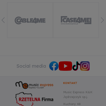
Dowiedz się więcej
Social media
KONTAKT
Music Express K&K
Jędrzejczyk sp.j.
Kuchary 48