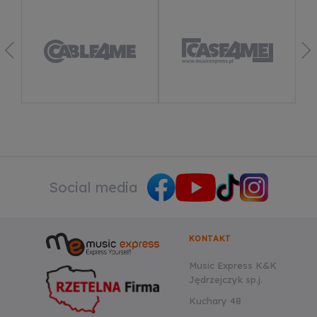
Social media
KONTAKT
Music Express K&K
Jędrzejczyk sp.j.
Kuchary 48