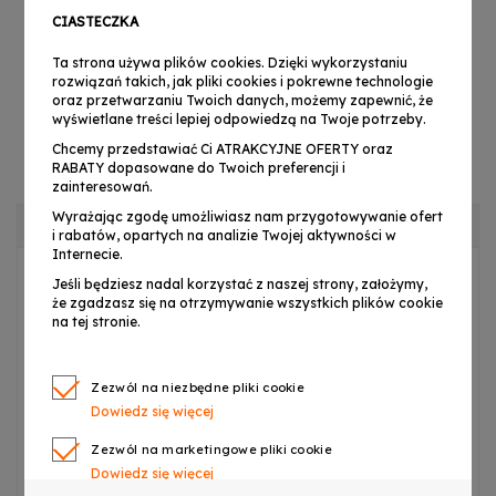
przewód kabel
przewód kabel
CIASTECZKA
DMX 3Pin 10m do
DMX 3pin 15m do
57,99 zł
74,99 zł
Ta strona używa plików cookies. Dzięki wykorzystaniu
świateł
świateł
rozwiązań takich, jak pliki cookies i pokrewne technologie
oraz przetwarzaniu Twoich danych, możemy zapewnić, że
wyświetlane treści lepiej odpowiedzą na Twoje potrzeby.
Chcemy przedstawiać Ci ATRAKCYJNE OFERTY oraz
RABATY dopasowane do Twoich preferencji i
DODAJ DO KOSZYKA
DODAJ DO KOSZYKA
zainteresowań.
Wyrażając zgodę umożliwiasz nam przygotowywanie ofert
OPIS PRODUKTU
i rabatów, opartych na analizie Twojej aktywności w
Internecie.
Jeśli będziesz nadal korzystać z naszej strony, założymy,
Przewód oświetleniowy DMX marki CABLE4me
został
że zgadzasz się na otrzymywanie wszystkich plików cookie
wykonany z wykorzystaniem wysokiej jakości
na tej stronie.
profesjonalnych wtyków XLR 3-pin, gwarantując tym
samym bezproblemowe użytkowanie nawet w
Zezwól na niezbędne pliki cookie
ekstremalnych warunkach.
Dowiedz się więcej
Zezwól na marketingowe pliki cookie
Dowiedz się więcej