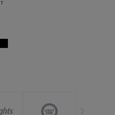
ET
k
HF