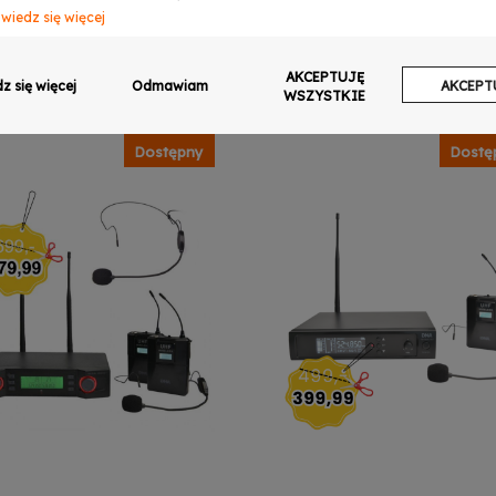
wiedz się więcej
zwól na ciasteczka analityczne
AKCEPTUJĘ
wiedz się więcej
z się więcej
Odmawiam
AKCEPT
WSZYSTKIE
zwalaj na wysyłanie danych użytkownika do Google w celach reklamowych
wiedz się więcej
Dostępny
Dostę
zwalaj na reklamy spersonalizowane (remarketing)
wiedz się więcej