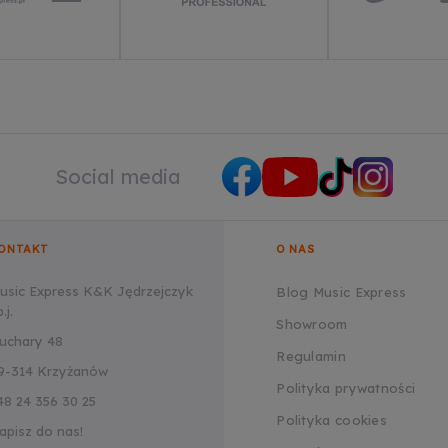
Social media
ONTAKT
O NAS
usic Express K&K Jędrzejczyk
Blog Music Express
.j.
Showroom
uchary 48
Regulamin
9-314 Krzyżanów
Polityka prywatności
48 24 356 30 25
Polityka cookies
apisz do nas!