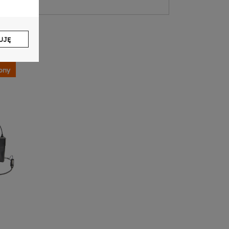
UJĘ
pny