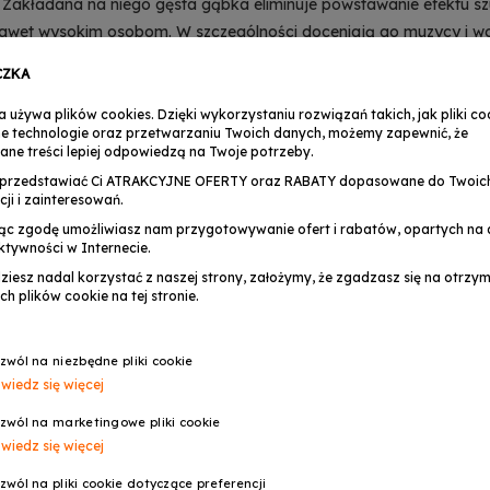
al. Zakładana na niego gęsta gąbka eliminuje powstawanie efekt
wet wysokim osobom. W szczególności doceniają go muzycy i wok
ytucje związane z branżą nagłośnienia. To również świetny
mikrofon 
CZKA
ezprzewodowych wybrać
dla swoich potrzeb, warto zwrócić uwagę 
a używa plików cookies. Dzięki wykorzystaniu rozwiązań takich, jak pliki coo
e technologie oraz przetwarzaniu Twoich danych, możemy zapewnić, że
ane treści lepiej odpowiedzą na Twoje potrzeby.
przedstawiać Ci ATRAKCYJNE OFERTY oraz RABATY dopasowane do Twoic
cji i zainteresowań.
ąc zgodę umożliwiasz nam przygotowywanie ofert i rabatów, opartych na a
ktywności w Internecie.
dziesz nadal korzystać z naszej strony, założymy, że zgadzasz się na otrz
ch plików cookie na tej stronie.
zwól na niezbędne pliki cookie
wiedz się więcej
zwól na marketingowe pliki cookie
wiedz się więcej
zwól na pliki cookie dotyczące preferencji