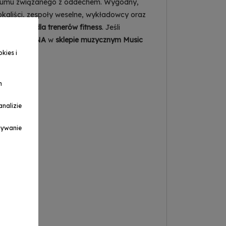
u szumu związanego z oddechem. Wygodny,
aliści, zespoły weselne, wykładowcy oraz
nagłowny dla trenerów fitness
. Jeśli
na
markę DNA
w
sklepie muzycznym
Music
kies i
h
nalizie
ymywanie