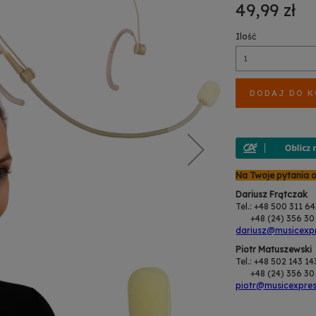
49,99 zł
Ilość
DODAJ DO 
Na Twoje pytania 
Dariusz Frątczak
Tel.: +48 500 311 6
+48 (24) 356 30 
dariusz@musicexpr
Piotr Matuszewski
Tel.: +48 502 143 14
+48 (24) 356 30 
piotr@musicexpres