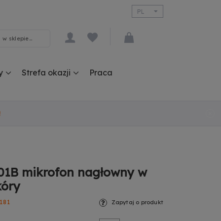
PL
EN
y
Strefa okazji
Praca
!
1B mikrofon nagłowny w
kóry
181
Zapytaj o produkt