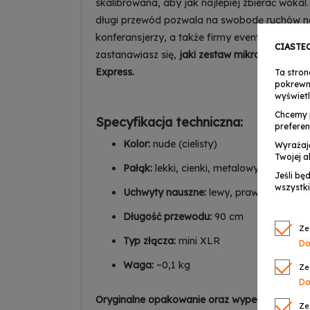
skalibrowana, aby jak najlepiej zbierać wok
długi przewód pozwala na swobodę ruchów na
konferansjerzy, a także firmy eventowe i inst
CIASTE
zastanawiasz się,
jaki zestaw mikrofonów b
Express.
Ta stron
pokrewn
wyświetl
Chcemy 
Specyfikacja techniczna:
preferen
Kolor:
nude (cielisty)
Wyrażaj
Twojej a
Pałąk:
lekki, cienki, metalowy
Jeśli bę
wszystki
Uchwyty nauszne:
lewy, prawy
Długość przewodu:
90 cm
Ze
Typ złącza:
mini XLR
Do
Waga:
~0,1 kg
Ze
Do
Oryginalne opakowanie oraz wypełnienie.
Ze