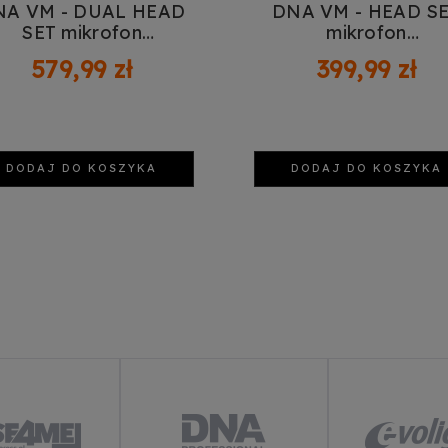
NA VM - DUAL HEAD
DNA VM - HEAD S
SET mikrofon
mikrofon
bezprzewodowy 2x
bezprzewodowy
579,99 zł
399,99 zł
adajnik nagłowny 2x
nagłowny bodypac
bodypack odbiornik
odbiornik zestaw U
odwójny zestaw UHF
518-542 MHz
518-542 MHz
DODAJ DO KOSZYKA
DODAJ DO KOSZYKA