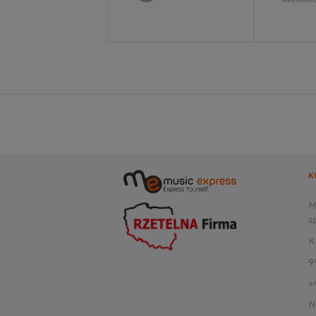
K
M
sp
K
9
+
N