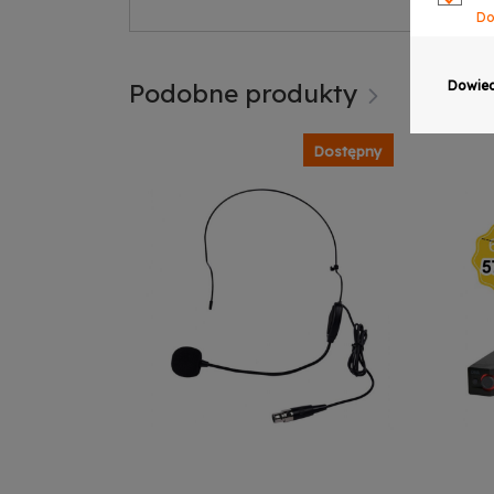
Do
Ze
Do
Podobne produkty
Dowied
Ze
Do
Dostępny
Ze
Do