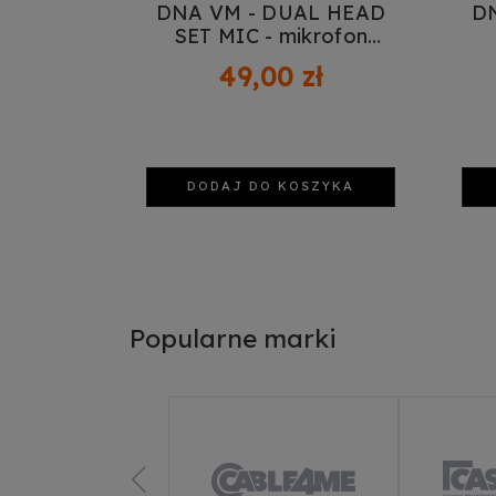
DNA VM - DUAL HEAD
D
SET MIC - mikrofon
nagłowny XLR
49,00 zł
n
p
DODAJ DO KOSZYKA
Popularne marki