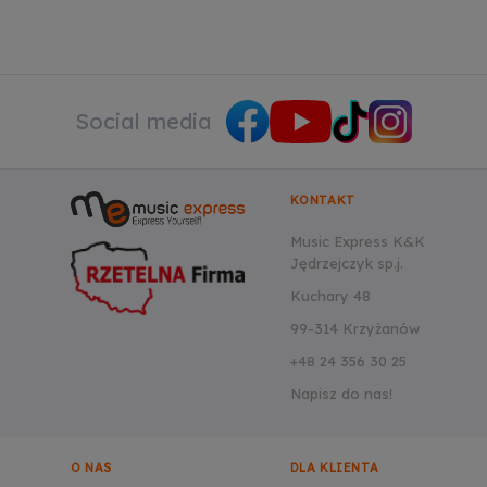
Social media
KONTAKT
Music Express K&K
Jędrzejczyk sp.j.
Kuchary 48
99-314 Krzyżanów
+48 24 356 30 25
Napisz do nas!
O NAS
DLA KLIENTA