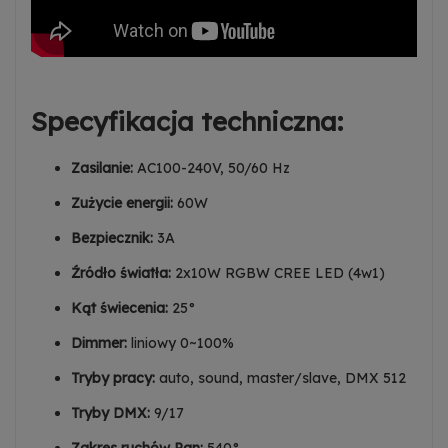
Specyfikacja techniczna:
Zasilanie:
AC100-240V, 50/60 Hz
Zużycie energii:
60W
Bezpiecznik:
3A
Źródło światła:
2x10W RGBW CREE LED (4w1)
Kąt świecenia:
25°
Dimmer:
liniowy 0~100%
Tryby pracy:
auto, sound, master/slave, DMX 512
Tryby DMX:
9/17
Zakres ruchów Pan:
540°