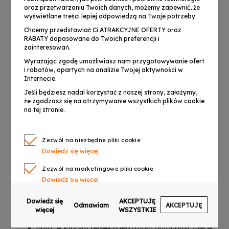
dynamiczne
oświetlenie
, które doskonale sprawdza się w
oraz przetwarzaniu Twoich danych, możemy zapewnić, że
klubach tanecznych, jako
oświetlenie dyskotekowe
, na
wyświetlane treści lepiej odpowiedzą na Twoje potrzeby.
niewielkich scenach muzycznych, w trakcie studniówek,
Chcemy przedstawiać Ci ATRAKCYJNE OFERTY oraz
18-nastek, na prywatkach, a także w mobilnej pracy DJ-
RABATY dopasowane do Twoich preferencji i
zainteresowań.
ów.
Wyrażając zgodę umożliwiasz nam przygotowywanie ofert
Podzespoły
ruchomej głowy led
zamknięte zostały w
i rabatów, opartych na analizie Twojej aktywności w
Internecie.
lekkiej obudowie wykonanej z tworzywa sztucznego. W
Jeśli będziesz nadal korzystać z naszej strony, założymy,
tylnej części podstawy znajduje się gniazdo zasilania IEC
że zgadzasz się na otrzymywanie wszystkich plików cookie
oraz 3-stykowe wejście i wyjście typu XLR umożliwiające
na tej stronie.
kontrolowanie urządzenia za pomocą protokołu DMX.
Odpowiednie chłodzenie zapewniają ciche wentylatory,
Zezwól na niezbędne pliki cookie
dzięki którym sprzęt nie generuje zbędnego szumu. Z
Dowiedz się więcej
przodu mieści się panel sterowania w postaci cyfrowego
Zezwól na marketingowe pliki cookie
wyświetlacza LCD oraz czterech przycisków. Za ich
Dowiedz się więcej
pomocą możemy wprowadzać zmiany w ustawieniach
menu, a także wybrać jeden z czterech trybów pracy
Zezwól na pliki cookie dotyczące preferencji
Dowiedz się
AKCEPTUJĘ
Odmawiam
AKCEPTUJĘ
Dowiedz się więcej
jednostki:
więcej
WSZYSTKIE
Zezwól na ciasteczka analityczne
auto, w którym
głowica led
działa autonomicznie w