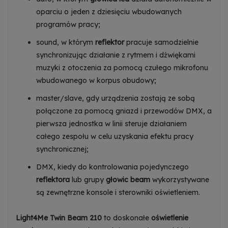
Dowiedz się więcej
oparciu o jeden z dziesięciu wbudowanych
programów pracy;
Zezwalaj na wysyłanie danych użytkownika do
Google w celach reklamowych
sound, w którym
reflektor
pracuje samodzielnie
Dowiedz się więcej
synchronizując działanie z rytmem i dźwiękami
Zezwalaj na reklamy spersonalizowane
muzyki z otoczenia za pomocą czułego mikrofonu
(remarketing)
wbudowanego w korpus obudowy;
Dowiedz się więcej
master/slave, gdy urządzenia zostają ze sobą
połączone za pomocą gniazd i przewodów DMX, a
pierwsza jednostka w linii steruje działaniem
całego zespołu w celu uzyskania efektu pracy
synchronicznej;
DMX, kiedy do kontrolowania pojedynczego
reflektora
lub grupy
głowic beam
wykorzystywane
są zewnętrzne konsole i sterowniki oświetleniem.
Light4Me Twin Beam 210
to doskonałe
oświetlenie