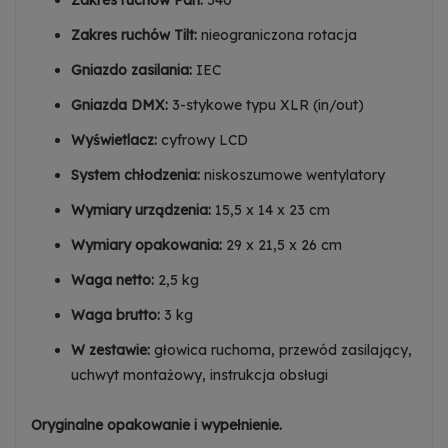
Zakres ruchów Tilt:
nieograniczona rotacja
Gniazdo zasilania:
IEC
Gniazda DMX:
3-stykowe typu XLR (in/out)
Wyświetlacz:
cyfrowy LCD
System chłodzenia:
niskoszumowe wentylatory
Wymiary urządzenia:
15,5 x 14 x 23 cm
Wymiary opakowania:
29 x 21,5 x 26 cm
Waga netto:
2,5 kg
Waga brutto:
3 kg
W zestawie:
głowica ruchoma, przewód zasilający,
uchwyt montażowy, instrukcja obsługi
Oryginalne opakowanie i wypełnienie.